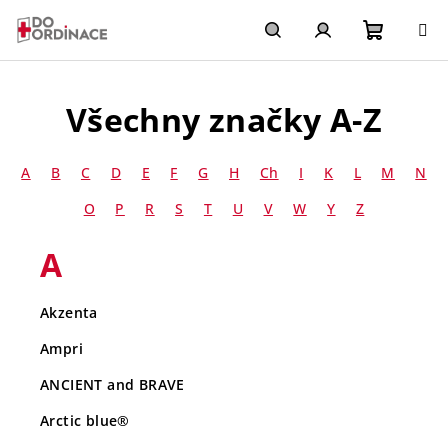
Přejít
na
obsah
Nákupn
Hledat
Přihlášení
Všechny značky A-Z
košík
A
B
C
D
E
F
G
H
Ch
I
K
L
M
N
O
P
R
S
T
U
V
W
Y
Z
A
Akzenta
Ampri
ANCIENT and BRAVE
Arctic blue®