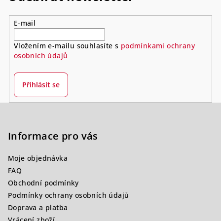
E-mail
Vložením e-mailu souhlasíte s
podmínkami ochrany
osobních údajů
Přihlásit se
Z
á
p
Informace pro vás
a
Moje objednávka
t
FAQ
í
Obchodní podmínky
Podmínky ochrany osobních údajů
Doprava a platba
Vrácení zboží