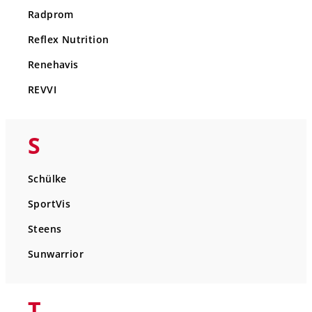
Radprom
Reflex Nutrition
Renehavis
REVVI
S
Schülke
SportVis
Steens
Sunwarrior
T