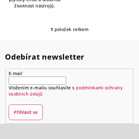
životnost nástrojů.
1
položek celkem
O
v
l
á
Odebírat newsletter
d
a
E-mail
c
í
Vložením e-mailu souhlasíte s
podmínkami ochrany
p
osobních údajů
r
v
k
Přihlásit se
y
v
Z
ý
á