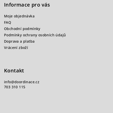
p
p
Informace pro vás
i
a
s
Moje objednávka
u
t
FAQ
í
Obchodní podmínky
Podmínky ochrany osobních údajů
Doprava a platba
Vrácení zboží
Kontakt
info
@
doordinace.cz
703 310 115