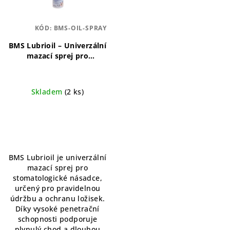
s
u
p
k
KÓD:
BMS-OIL-SPRAY
r
t
o
BMS Lubrioil – Univerzální
ů
mazací sprej pro
d
stomatologické násadce
u
500 ml
Univerzální mazací
sprej pro stomatologické
k
Skladem
(2 ks)
násadce
t
ů
BMS Lubrioil je univerzální
mazací sprej pro
stomatologické násadce,
určený pro pravidelnou
údržbu a ochranu ložisek.
Díky vysoké penetrační
schopnosti podporuje
plynulý chod a dlouhou