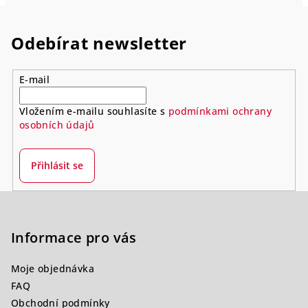
Odebírat newsletter
E-mail
Vložením e-mailu souhlasíte s
podmínkami ochrany
osobních údajů
Přihlásit se
Z
á
p
Informace pro vás
a
Moje objednávka
t
FAQ
í
Obchodní podmínky