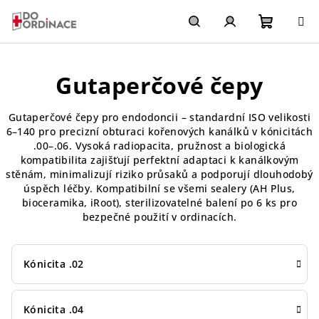
Přejít
na
obsah
Nákupn
Hledat
Přihlášení
Gutaperčové čepy
košík
Gutaperčové čepy pro endodoncii – standardní ISO velikosti
6–140 pro precizní obturaci kořenových kanálků v kónicitách
.00–.06. Vysoká radiopacita, pružnost a biologická
kompatibilita zajišťují perfektní adaptaci k kanálkovým
stěnám, minimalizují riziko průsaků a podporují dlouhodobý
úspěch léčby. Kompatibilní se všemi sealery (AH Plus,
bioceramika, iRoot), sterilizovatelné balení po 6 ks pro
bezpečné použití v ordinacích.
Kónicita .02
Kónicita .04