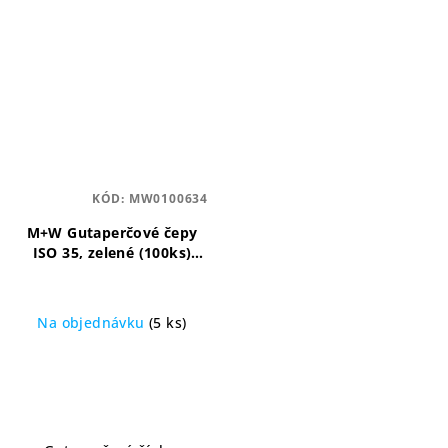
KÓD:
MW0100634
M+W Gutaperčové čepy
ISO 35, zelené (100ks)
M+W gutaperčové čepy
Na objednávku
(5 ks)