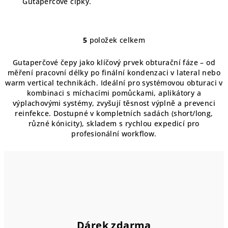
Gutaperčové čípky.
5
položek celkem
O
v
Gutaperčové čepy jako klíčový prvek obturační fáze – od
l
měření pracovní délky po finální kondenzaci v lateral nebo
á
warm vertical technikách. Ideální pro systémovou obturaci v
d
kombinaci s míchacími pomůckami, aplikátory a
a
výplachovými systémy, zvyšují těsnost výplně a prevenci
reinfekce. Dostupné v kompletních sadách (short/long,
c
různé kónicity), skladem s rychlou expedicí pro
í
profesionální workflow.
p
r
v
k
y
v
ý
p
Dárek zdarma