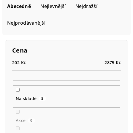
a
Abecedně
Nejlevnější
Nejdražší
z
e
Nejprodávanější
n
í
p
Cena
r
o
202
Kč
2875
Kč
d
u
k
t
Na skladě
5
ů
Akce
0