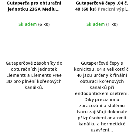
Gutaperča pro obturační
Gutaperčové čepy .04 č.
jednotku 23GA Medium
40 (60 ks)
Precizní výplň
NEW, 10ks
Gutaperča
kořenového systému.
23GA Medium, 10 ks
Efektivní, spolehlivé,
Skladem
(6 ks)
Skladem
(1 ks)
sterilní.
Gutaperčové zásobníky do
Gutaperčové čepy s
obturačních jednotek
konicitou .04 a velikostí č.
Elements a Elements Free
40 jsou určeny k finální
3D pro plnění kořenových
obturaci kořenových
kanálků.
kanálků při
endodontickém ošetření.
Díky preciznímu
zpracování a stálému
tvaru zajišťují dokonalé
přizpůsobení anatomii
kanálku a hermetické
uzavření...