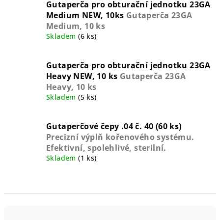
Gutaperča pro obturační jednotku 23GA
Medium NEW, 10ks
Gutaperča 23GA
Medium, 10 ks
Skladem
(6 ks)
Gutaperča pro obturační jednotku 23GA
Heavy NEW, 10 ks
Gutaperča 23GA
Heavy, 10 ks
Skladem
(5 ks)
Gutaperčové čepy .04 č. 40 (60 ks)
Precizní výplň kořenového systému.
Efektivní, spolehlivé, sterilní.
Skladem
(1 ks)
Ř