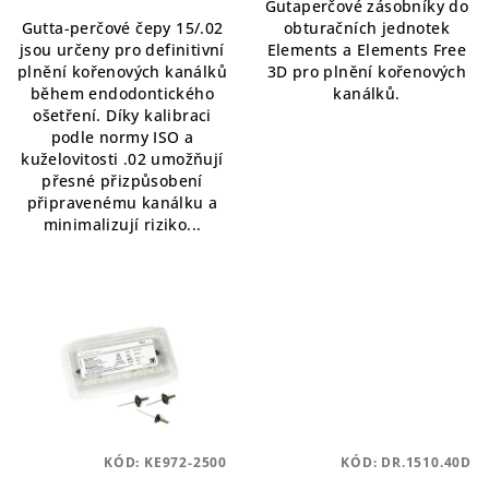
Gutaperčové zásobníky do
5,0
Gutta-perčové čepy 15/.02
obturačních jednotek
z
jsou určeny pro definitivní
Elements a Elements Free
5
plnění kořenových kanálků
3D pro plnění kořenových
hvězdiček.
během endodontického
kanálků.
ošetření. Díky kalibraci
podle normy ISO a
kuželovitosti .02 umožňují
přesné přizpůsobení
připravenému kanálku a
minimalizují riziko...
KÓD:
KE972-2500
KÓD:
DR.1510.40D