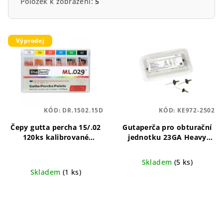
Položek k zobrazení:
5
V
Výprodej
ý
p
i
s
p
KÓD:
DR.1502.15D
KÓD:
KE972-2502
r
o
Čepy gutta percha 15/.02
Gutaperča pro obturační
120ks kalibrované
jednotku 23GA Heavy
d
Standardizovaná přesnost
NEW, 10 ks
Gutaperča
u
pro spolehlivou
23GA Heavy, 10 ks
Skladem
(5 ks)
endodontickou výplň.
k
Skladem
(1 ks)
t
Průměrné
ů
hodnocení
produktu
je