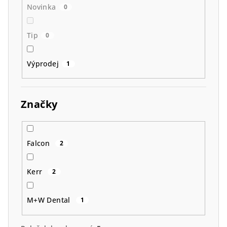
Novinka
0
Tip
0
Výprodej
1
Značky
Falcon
2
Kerr
2
M+W Dental
1