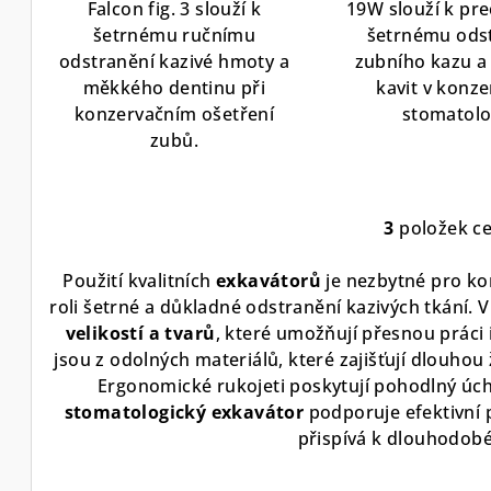
Falcon fig. 3 slouží k
19W slouží k pre
ů
šetrnému ručnímu
šetrnému ods
odstranění kazivé hmoty a
zubního kazu a 
měkkého dentinu při
kavit v konze
konzervačním ošetření
stomatolog
zubů.
3
položek c
O
v
Použití kvalitních
exkavátorů
je nezbytné pro kon
l
roli šetrné a důkladné odstranění kazivých tkání.
á
velikostí a tvarů
, které umožňují přesnou práci 
d
jsou z odolných materiálů, které zajišťují dlouhou
Ergonomické rukojeti poskytují pohodlný úcho
a
stomatologický exkavátor
podporuje efektivní p
c
přispívá k dlouhodobé 
í
p