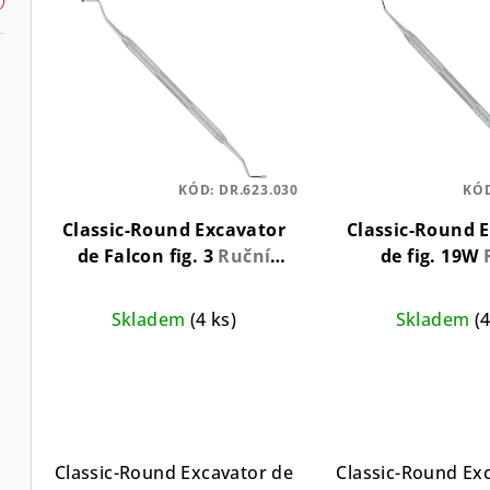
e
V
n
ý
í
p
p
i
r
s
KÓD:
DR.623.030
KÓ
o
p
Classic-Round Excavator
Classic-Round 
d
r
de Falcon fig. 3
Ruční
de fig. 19W
nástroj pro odstranění
exkavátor pro
u
o
kazu a měkkého dentinu
odstranění zub
Skladem
(4 ks)
Skladem
(
k
d
t
u
ů
k
t
Classic-Round Excavator de
Classic-Round Exc