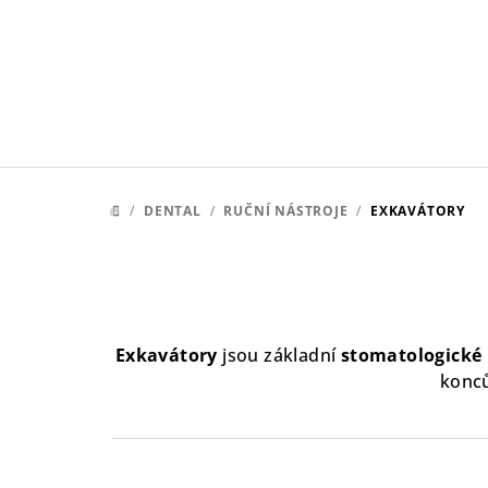
Přejít
na
obsah
/
DENTAL
/
RUČNÍ NÁSTROJE
/
EXKAVÁTORY
DOMŮ
Exkavátory
jsou základní
stomatologické 
konců