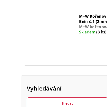
M+W Kořenov
Bein č.1 (2mm
M+W kořenov
Skladem
(3 ks)
P
o
Vyhledávání
s
Hledat
t