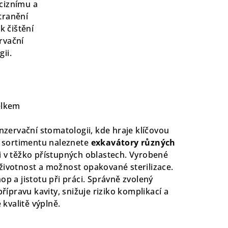
ciznímu a
tranění
k čištění
rvační
ii.
elkem
zervační stomatologii, kde hraje klíčovou
 V sortimentu naleznete
exkavátory různých
i v těžko přístupných oblastech. Vyrobené
 životnost a možnost opakované sterilizace.
p a jistotu při práci. Správně zvolený
řípravu kavity, snižuje riziko komplikací a
kvalitě výplně.