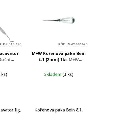
D:
DR.610.190
KÓD:
MW0081675
Excavator
M+W Kořenová páka Bein
Ruční
č.1 (2mm) 1ks
M+W
 šetrné
kořenová páka
ního kazu
4 ks)
Skladem
(3 ks)
avator fig.
Kořenová páka Bein č.1.