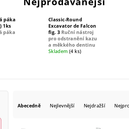
Nejprodávanější
á páka
Classic-Round
) 1ks
Excavator de Falcon
á páka
fig. 3
Ruční nástroj
pro odstranění kazu
a měkkého dentinu
Skladem
(4 ks)
Ř
Abecedně
Nejlevnější
Nejdražší
Nejpr
a
z