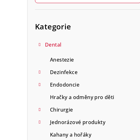
r
Přeskočit
a
kategorie
Kategorie
n
n
Dental
í
Anestezie
p
Dezinfekce
a
Endodoncie
n
Hračky a odměny pro děti
e
Chirurgie
l
Jednorázové produkty
Kahany a hořáky