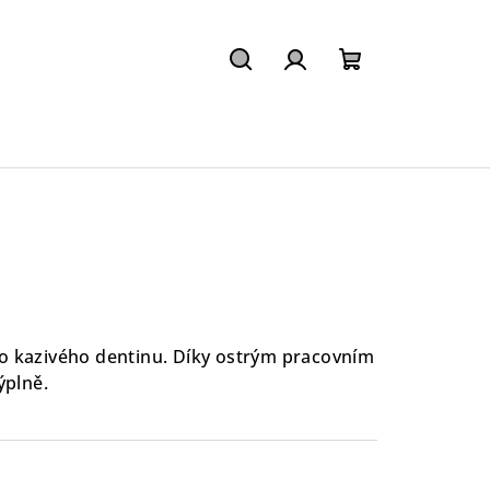
Hledat
Přihlášení
Nákupní
košík
kazivého dentinu. Díky ostrým pracovním
ýplně.