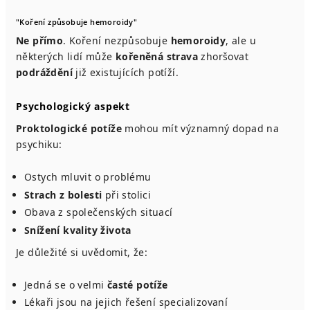
"Koření způsobuje hemoroidy"
Ne přímo
. Koření nezpůsobuje
hemoroidy
, ale u
některých lidí může
kořeněná strava
zhoršovat
podráždění
již existujících potíží.
Psychologický aspekt
Proktologické potíže
mohou mít významný dopad na
psychiku:
Ostych mluvit o problému
Strach z bolesti
při stolici
Obava z společenských situací
Snížení kvality života
Je důležité si uvědomit, že:
Jedná se o velmi
časté potíže
Lékaři jsou na jejich řešení specializovaní