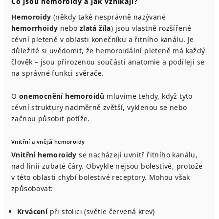
Co jsou hemoroidy a jak vznikají?
Hemoroidy
(někdy také nesprávně nazývané
hemorrhoidy
nebo
zlatá žíla
) jsou vlastně rozšířené
cévní pleteně v oblasti konečníku a řitního kanálu. Je
důležité si uvědomit, že hemoroidální pleteně má každý
člověk – jsou přirozenou součástí anatomie a podílejí se
na správné funkci svěrače.
O
onemocnění hemoroidů
mluvíme tehdy, když tyto
cévní struktury nadměrně zvětší, vyklenou se nebo
začnou působit potíže.
Vnitřní a vnější hemoroidy
Vnitřní hemoroidy
se nacházejí uvnitř řitního kanálu,
nad linií zubaté čáry. Obvykle nejsou bolestivé, protože
v této oblasti chybí bolestivé receptory. Mohou však
způsobovat:
Krvácení
při stolici (světle červená krev)