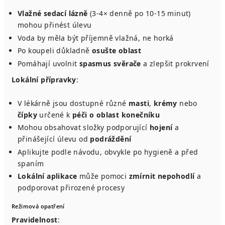
Vlažné sedací lázně
(3-4× denně po 10-15 minut)
mohou přinést úlevu
Voda by měla být příjemně vlažná, ne horká
Po koupeli důkladně
osušte oblast
Pomáhají uvolnit
spasmus svěrače
a zlepšit prokrvení
Lokální přípravky
:
V lékárně jsou dostupné různé
masti
,
krémy
nebo
čípky
určené k
péči o oblast konečníku
Mohou obsahovat složky podporující
hojení
a
přinášející úlevu od
podráždění
Aplikujte podle návodu, obvykle po hygieně a před
spaním
Lokální aplikace
může pomoci
zmírnit nepohodlí
a
podporovat přirozené procesy
Režimová opatření
Pravidelnost
: