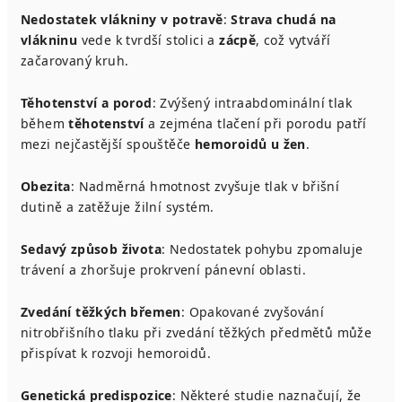
Nedostatek vlákniny v potravě
:
Strava chudá na
vlákninu
vede k tvrdší stolici a
zácpě
, což vytváří
začarovaný kruh.
Těhotenství a porod
: Zvýšený intraabdominální tlak
během
těhotenství
a zejména tlačení při porodu patří
mezi nejčastější spouštěče
hemoroidů u žen
.
Obezita
: Nadměrná hmotnost zvyšuje tlak v břišní
dutině a zatěžuje žilní systém.
Sedavý způsob života
: Nedostatek pohybu zpomaluje
trávení a zhoršuje prokrvení pánevní oblasti.
Zvedání těžkých břemen
: Opakované zvyšování
nitrobřišního tlaku při zvedání těžkých předmětů může
přispívat k rozvoji hemoroidů.
Genetická predispozice
: Některé studie naznačují, že