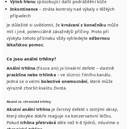
Výtok hlenu
způsobující další podráždění kůže
Inkontinence
– ztráta kontroly nad výkaly v těžkých
případech
Je důležité si uvědomit, že
krvácení z konečníku
může
mít i jiné, potenciálně závažnější příčiny. Proto při
výskytu tohoto příznaku vždy vyhledejte
odbornou
lékařskou pomoc
.
Co jsou anální trhliny?
Anální trhlina
(fisura ani) je lineární defekt – vlastně
prasklina nebo trhlinka
– ve sliznici řitního kanálu.
Jedná se o velmi
bolestivé onemocnění
, které může
výrazně zhoršit kvalitu života.
Akutní vs. chronické trhliny
Akutní anální trhlina
je čerstvý defekt s ostrými okraji,
který obvykle dobře reaguje na konzervativní léčbu.
Pokud
trhlina přetrvává
déle než 6-8 týdnů, mluvíme o