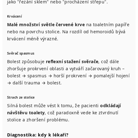
jako "řezání sklem" nebo "procházení střepu".
Krvácení
Malé množství světle červené krve
na toaletním papíře
nebo na povrchu stolice. Na rozdíl od hemoroidů bývá
krvácení méně výrazné.
Svěrač spasmus
Bolest způsobuje
reflexní stažení svěrače
, což dále
zhoršuje prokrvení oblasti a vytváří začarovaný kruh –
bolest → spasmus → horší prokrvení → pomalejší hojení
→ další trauma → bolest.
Strach ze stolice
Silná bolest může vést k tomu, že pacienti
odkládají
návštěvu toalety
, což paradoxně vede ke ztvrdnutí
stolice a zhoršení problému.
Diagnostika: kdy k lékaři?