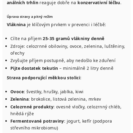
análních trhlin
reaguje dobře na
konzervativní léčbu
.
Úprava stravy a pitný režim
Vláknina
je klíčovým prvkem v prevenci i léčbě:
Cílte na příjem
25-35 gramů vlákniny denně
Zdroje: celozrnné obiloviny, ovoce, zelenina, luštěniny,
ořechy
Zvyšujte příjem postupně, aby nedošlo ke zduření
Pijte dostatek tekutin
– minimálně 2 litry denně
Strava podporující měkkou stolici
:
Ovoce
: švestky, hrušky, jablka, kiwi
Zelenina
: brokolice, listová zelenina, mrkev
Celozrnné produkty
: ovesné vločky, celozrnný chléb,
hnědá rýže
Fermentované potraviny
: jogurt, kefír (podpora
střevního mikrobiomu)