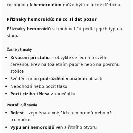
склонност k
hemoroidům
může být částečně dědičná.
Příznaky hemoroidů: na co si dát pozor
Příznaky hemoroidů
se mohou lišit podle jejich typu a
stadia:
Časné příznaky
Krvácení při stolici
– obvykle se jedná o světle
červenou krev na toaletním papíře nebo na povrchu
stolice
Svědění nebo
podráždění v análním
oblasti
Nepohodlí nebo pocit tlaku
Pocit cizího tělesa
v konečníku
Pokročilejší stadia
Bolest
– zejména u vnějších hemoroidů nebo při
trombóze
Vypulení hemoroidů
ven z řitního otvoru