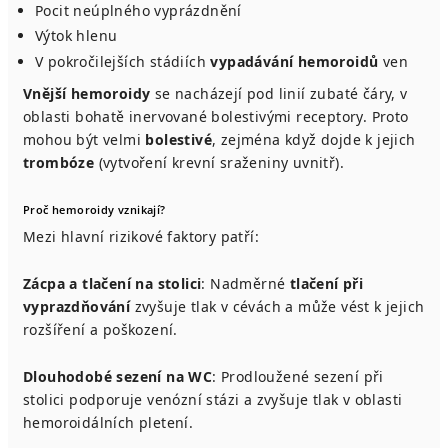
Pocit neúplného vyprázdnění
Výtok hlenu
V pokročilejších stádiích
vypadávání hemoroidů
ven
Vnější hemoroidy
se nacházejí pod linií zubaté čáry, v
oblasti bohatě inervované bolestivými receptory. Proto
mohou být velmi
bolestivé
, zejména když dojde k jejich
trombóze
(vytvoření krevní sraženiny uvnitř).
Proč hemoroidy vznikají?
Mezi hlavní rizikové faktory patří:
Zácpa a tlačení na stolici
: Nadměrné
tlačení při
vyprazdňování
zvyšuje tlak v cévách a může vést k jejich
rozšíření a poškození.
Dlouhodobé sezení na WC
: Prodloužené sezení při
stolici podporuje venózní stázi a zvyšuje tlak v oblasti
hemoroidálních pletení.