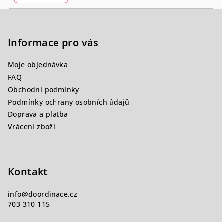
Z
á
p
Informace pro vás
a
Moje objednávka
t
FAQ
í
Obchodní podmínky
Podmínky ochrany osobních údajů
Doprava a platba
Vrácení zboží
Kontakt
info
@
doordinace.cz
703 310 115