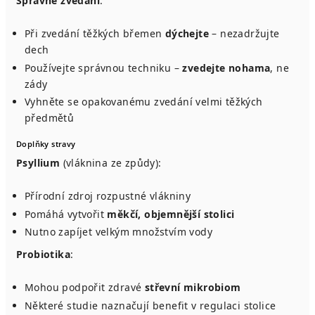
Správné zvedání
:
Při zvedání těžkých břemen
dýchejte
– nezadržujte
dech
Používejte správnou techniku –
zvedejte nohama
, ne
zády
Vyhněte se opakovanému zvedání velmi těžkých
předmětů
Doplňky stravy
Psyllium
(vláknina ze způdy):
Přírodní zdroj rozpustné vlákniny
Pomáhá vytvořit
měkčí, objemnější stolici
Nutno zapíjet velkým množstvím vody
Probiotika
:
Mohou podpořit zdravé
střevní mikrobiom
Některé studie naznačují benefit v regulaci stolice