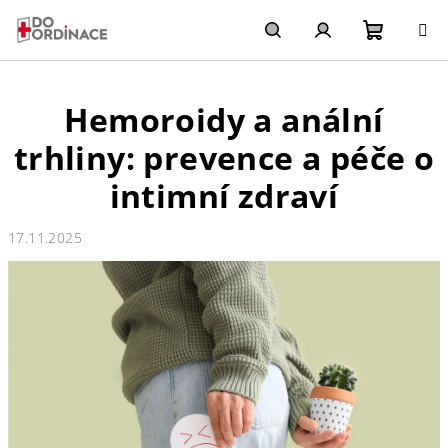
Přejít
na
obsah
Nákupn
Hledat
Přihlášení
Hemoroidy a anální
košík
trhliny: prevence a péče o
intimní zdraví
17.11.2025