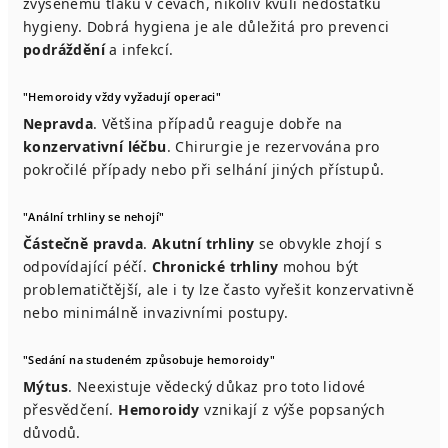
zvýšenému tlaku v cévách, nikoliv kvůli nedostatku
hygieny. Dobrá hygiena je ale důležitá pro prevenci
podráždění
a infekcí.
"Hemoroidy vždy vyžadují operaci"
Nepravda
. Většina případů reaguje dobře na
konzervativní léčbu
. Chirurgie je rezervována pro
pokročilé případy nebo při selhání jiných přístupů.
"Anální trhliny se nehojí"
Částečně pravda
.
Akutní trhliny
se obvykle zhojí s
odpovídající péčí.
Chronické trhliny
mohou být
problematičtější, ale i ty lze často vyřešit konzervativně
nebo minimálně invazivními postupy.
"Sedání na studeném způsobuje hemoroidy"
Mýtus
. Neexistuje vědecký důkaz pro toto lidové
přesvědčení.
Hemoroidy
vznikají z výše popsaných
důvodů.