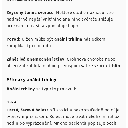
Zvýšený tonus svěrače
: Některé studie naznačují, že
nadměrné napětí vnitřního análního svěrače snižuje
prokrvení oblasti a zpomaluje hojení.
Porod
: U žen může být
anální trhlina
následkem
komplikací při porodu.
Zánětlivá onemocnění střev
: Crohnova choroba nebo
ulcerózní kolitida mohou predisponovat ke vzniku
trhlin
.
Příznaky anální trhliny
Anální trhliny
se typicky projevují:
Bolest
Ostrá, řezavá bolest
při stolici a bezprostředně po ní je
typickým příznakem. Bolest může trvat několik minut až
hodin po vyprázdnění. Mnoho pacientů popisuje pocit