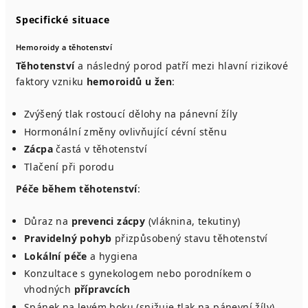
Specifické situace
Hemoroidy a těhotenství
Těhotenství
a následný porod patří mezi hlavní rizikové
faktory vzniku
hemoroidů u žen
:
Zvýšený tlak rostoucí dělohy na pánevní žíly
Hormonální změny ovlivňující cévní stěnu
Zácpa
častá v těhotenství
Tlačení při porodu
Péče během těhotenství
:
Důraz na
prevenci zácpy
(vláknina, tekutiny)
Pravidelný pohyb
přizpůsobený stavu těhotenství
Lokální péče
a hygiena
Konzultace s gynekologem nebo porodníkem o
vhodných
přípravcích
Spánek na levém boku (snižuje tlak na pánevní žíly)