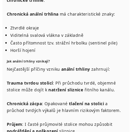
chronické trhline
.
Chronická anální trhlina
má charakteristické znaky:
Ztvrdlé okraje
Viditelná svalová vlákna v základně
Často přítomnost tzv. strážní hrbolku (sentinel pile)
Horší hojení
Jak anální trhliny vznikají?
Nejčastější příčiny vzniku
anální trhliny
zahrnují:
Trauma tvrdou stolicí
: Při průchodu tvrdé, objemné
stolice může dojít k
natržení sliznice
řitního kanálu.
Chronická zácpa
: Opakované
tlačení na stolici
a
průchod tvrdých výkalů je hlavním rizikovým faktorem.
Průjem
: I časté průjmovité stolice mohou způsobit
podráždění a poškození
sliznice.