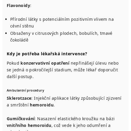
Flavonoidy
:
Přírodní látky s potenciálním pozitivním vlivem na
cévní stěnu
Obsaženy v citrusových plodech, bobulích, tmavé
čokoládě
Kdy je potřeba lékařská intervence?
Pokud
konzervativní opatření
nepřinášejí úlevu nebo
se jedná o pokročilejší stadium, může lékař doporučit
další postup.
Ambulantní procedury
Sklerotzace
: Injekční aplikace látky způsobující zjizvení
a smrštění
hemoroidu
.
Gumičkování
: Nasazení elastického kroužku na bázi
vnitřního hemoroidu
, což vede k jeho odumření a