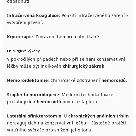
odpadnutí.
Infračervená koagulace
: Použití infračerveného záření k
vytvoření jizvení.
Kryoterapie
: Zmrazení hemoroidální tkáně.
Chirurgické výkony
V pokročilých případech nebo při selhání konzervativní
léčby může být indikován
chirurgický zákrok
:
Hemoroidektomie
: Chirurgické odstranění
hemoroidů
.
Stapler hemoroidopexe
: Moderní technika fixace
prolabujících
hemoroidů
pomocí stapleru.
Laterální sfinkterotomie
: U
chronických análních trhlin
nereagujících na konzervativní léčbu – částečné protětí
vnitřního svěrače pro snížení jeho tonu.