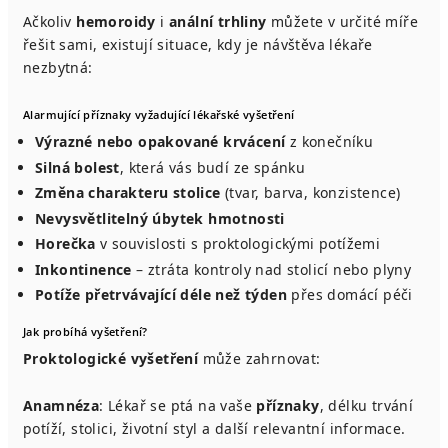
Ačkoliv
hemoroidy
i
anální trhliny
můžete v určité míře
řešit sami, existují situace, kdy je návštěva lékaře
nezbytná:
Alarmující příznaky vyžadující lékařské vyšetření
Výrazné nebo opakované krvácení
z konečníku
Silná bolest
, která vás budí ze spánku
Změna charakteru stolice
(tvar, barva, konzistence)
Nevysvětlitelný úbytek hmotnosti
Horečka
v souvislosti s proktologickými potížemi
Inkontinence
– ztráta kontroly nad stolicí nebo plyny
Potíže přetrvávající déle než týden
přes domácí péči
Jak probíhá vyšetření?
Proktologické vyšetření
může zahrnovat:
Anamnéza
: Lékař se ptá na vaše
příznaky
, délku trvání
potíží, stolici, životní styl a další relevantní informace.