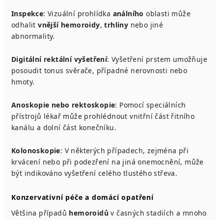
Inspekce
: Vizuální prohlídka
análního
oblasti může
odhalit
vnější hemoroidy
,
trhliny
nebo jiné
abnormality.
Digitální rektální vyšetření
: Vyšetření prstem umožňuje
posoudit tonus svěrače, případné nerovnosti nebo
hmoty.
Anoskopie nebo rektoskopie
: Pomocí speciálních
přístrojů lékař může prohlédnout vnitřní část řitního
kanálu a dolní část konečníku.
Kolonoskopie
: V některých případech, zejména při
krvácení nebo při podezření na jiná onemocnění, může
být indikováno vyšetření celého tlustého střeva.
Konzervativní péče a domácí opatření
Většina případů
hemoroidů
v časných stadiích a mnoho