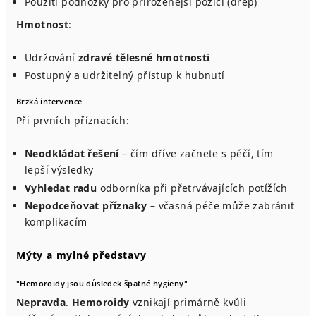
Použití podnožky pro přirozenější pozici (dřep)
Hmotnost
:
Udržování
zdravé tělesné hmotnosti
Postupný a udržitelný přístup k hubnutí
Brzká intervence
Při prvních příznacích:
Neodkládat řešení
– čím dříve začnete s péčí, tím
lepší výsledky
Vyhledat radu
odborníka při přetrvávajících potížích
Nepodceňovat příznaky
– včasná péče může zabránit
komplikacím
Mýty a mylné představy
"Hemoroidy jsou důsledek špatné hygieny"
Nepravda
.
Hemoroidy
vznikají primárně kvůli