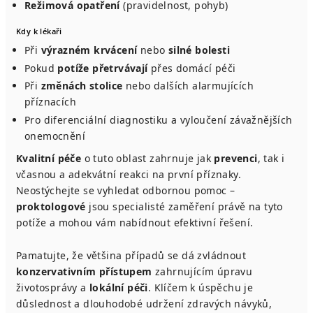
Režimová opatření
(pravidelnost, pohyb)
Kdy k lékaři
Při
výrazném krvácení
nebo
silné bolesti
Pokud
potíže přetrvávají
přes domácí péči
Při
změnách stolice
nebo dalších alarmujících
příznacích
Pro diferenciální diagnostiku a vyloučení závažnějších
onemocnění
Kvalitní péče
o tuto oblast zahrnuje jak
prevenci
, tak i
včasnou a adekvátní reakci na první příznaky.
Neostýchejte se vyhledat odbornou pomoc –
proktologové
jsou specialisté zaměření právě na tyto
potíže a mohou vám nabídnout efektivní řešení.
Pamatujte, že většina případů se dá zvládnout
konzervativním přístupem
zahrnujícím úpravu
životosprávy a
lokální péči
. Klíčem k úspěchu je
důslednost a dlouhodobé udržení zdravých návyků,