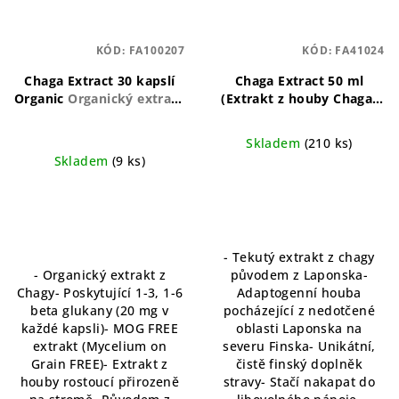
KÓD:
FA100207
KÓD:
FA41024
Chaga Extract 30 kapslí
Chaga Extract 50 ml
Organic
Organický extrakt
(Extrakt z houby Chaga)
z Chaga pro přirozenou
Koncentrovaný extrakt z
podporu imunity.
houby Chaga pro podporu
Skladem
(210 ks)
zdraví.
Skladem
(9 ks)
- Tekutý extrakt z chagy
- Organický extrakt z
původem z Laponska-
Chagy- Poskytující 1-3, 1-6
Adaptogenní houba
beta glukany (20 mg v
pocházející z nedotčené
každé kapsli)- MOG FREE
oblasti Laponska na
extrakt (Mycelium on
severu Finska- Unikátní,
Grain FREE)- Extrakt z
čistě finský doplněk
houby rostoucí přirozeně
stravy- Stačí nakapat do