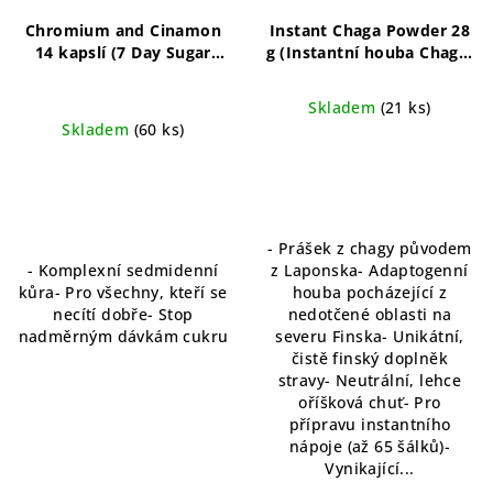
Chromium and Cinamon
Instant Chaga Powder 28
14 kapslí (7 Day Sugar
g (Instantní houba Chaga)
Detox)
Kombinace
Rychle rozpustný prášek z
chromu a skořice pro
houby Chaga pro zdraví a
Skladem
(21 ks)
podporu detoxikace od
vitalitu
Skladem
(60 ks)
cukru a udržení zdravé
hladiny cukru v krvi.
- Prášek z chagy původem
- Komplexní sedmidenní
z Laponska- Adaptogenní
kůra- Pro všechny, kteří se
houba pocházející z
necítí dobře- Stop
nedotčené oblasti na
nadměrným dávkám cukru
severu Finska- Unikátní,
čistě finský doplněk
stravy- Neutrální, lehce
oříšková chuť- Pro
přípravu instantního
nápoje (až 65 šálků)-
Vynikající...