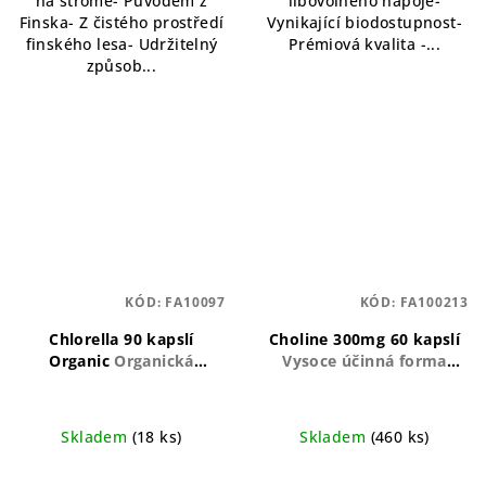
na stromě- Původem z
libovolného nápoje-
Finska- Z čistého prostředí
Vynikající biodostupnost-
finského lesa- Udržitelný
Prémiová kvalita -...
způsob...
KÓD:
FA10097
KÓD:
FA100213
Chlorella 90 kapslí
Choline 300mg 60 kapslí
Organic
Organická
Vysoce účinná forma
chlorella ve formě kapslí,
cholinu pro podporu
bohatá na živiny a
kognitivních funkcí a
antioxidanty.
zdraví nervového
Skladem
(18 ks)
Skladem
(460 ks)
systému.