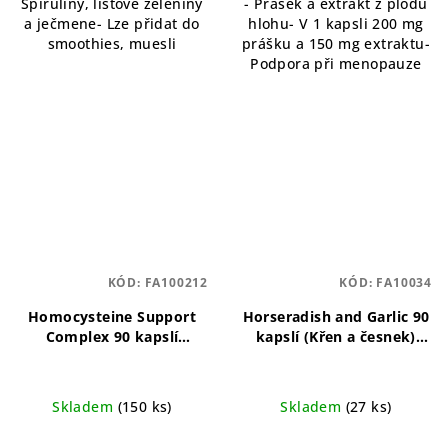
Spiruliny, listové zeleniny
- Prášek a extrakt z plodů
a ječmene- Lze přidat do
hlohu- V 1 kapsli 200 mg
smoothies, muesli
prášku a 150 mg extraktu-
Podpora při menopauze
KÓD:
FA100212
KÓD:
FA10034
Homocysteine Support
Horseradish and Garlic 90
Complex 90 kapslí
kapslí (Křen a česnek)
Komplex pro podporu
Přírodní kombinace křenu
zdravých hladin
a česneku pro podporu
homocysteinu
zdraví.
Skladem
(150 ks)
Skladem
(27 ks)