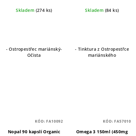
jater s ostropestřcem
ostropestřce
mariánským
mariánského pro zdraví
Skladem
(274 ks)
Skladem
(84 ks)
jater
- Ostropestřec mariánský-
- Tinktura z Ostropestřce
Očista
mariánského
KÓD:
FA10092
KÓD:
FA57010
Nopal 90 kapslí Organic
Omega 3 150ml (450mg