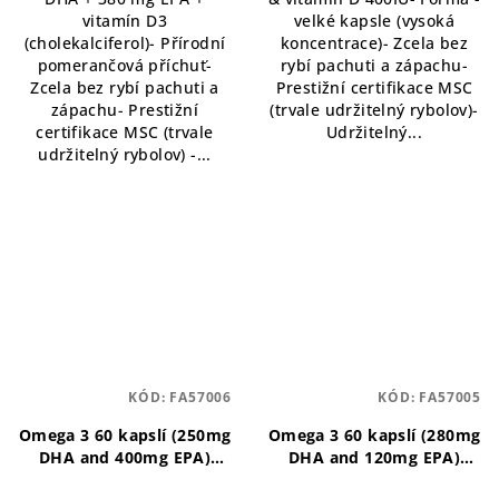
vitamín D3
velké kapsle (vysoká
(cholekalciferol)- Přírodní
koncentrace)- Zcela bez
pomerančová příchuť-
rybí pachuti a zápachu-
Zcela bez rybí pachuti a
Prestižní certifikace MSC
zápachu- Prestižní
(trvale udržitelný rybolov)-
certifikace MSC (trvale
Udržitelný...
udržitelný rybolov) -...
KÓD:
FA57006
KÓD:
FA57005
Omega 3 60 kapslí (250mg
Omega 3 60 kapslí (280mg
DHA and 400mg EPA)
DHA and 120mg EPA)
původ Aljaška
Omega-3
Kapsle s vysokým