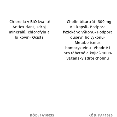
- Chlorella v BIO kvalitě-
- Cholin bitartrát- 300 mg
Antioxidant, zdroj
v 1 kapsli- Podpora
minerálů, chlorofylu a
fyzického výkonu- Podpora
bílkovin- Očista
duševního výkonu-
Metabolismus
homocysteinu- Vhodné i
pro těhotné a kojící- 100%
veganský zdroj cholinu
KÓD:
FA10035
KÓD:
FA41026