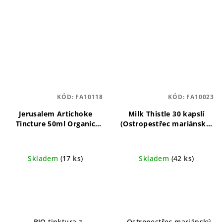
KÓD:
FA10118
KÓD:
FA10023
Jerusalem Artichoke
Milk Thistle 30 kapslí
Tincture 50ml Organic
(Ostropestřec mariánský)
Organická tinktura z
Ostropestřec mariánský
topinamburu pro přírodní
pro zdraví jater a
podporu zdraví
detoxikaci
Skladem
(17 ks)
Skladem
(42 ks)
- BIO tinktura z
- Ostropestřec mariánský