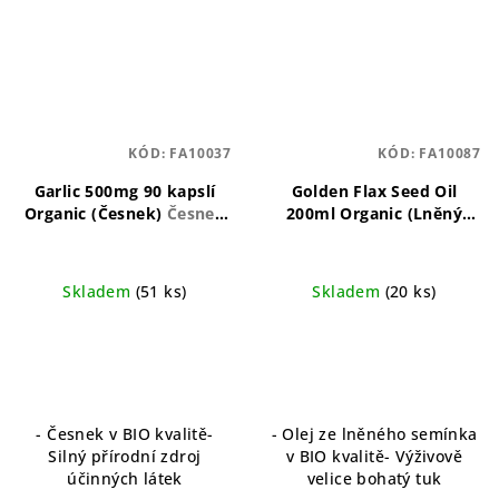
KÓD:
FA10037
KÓD:
FA10087
Garlic 500mg 90 kapslí
Golden Flax Seed Oil
Organic (Česnek)
Česnek
200ml Organic (Lněný
pro podporu imunitního
olej)
Organický lněný olej
systému a zdraví srdce
pro každodenní péči
Skladem
(51 ks)
Skladem
(20 ks)
- Česnek v BIO kvalitě-
- Olej ze lněného semínka
Silný přírodní zdroj
v BIO kvalitě- Výživově
účinných látek
velice bohatý tuk