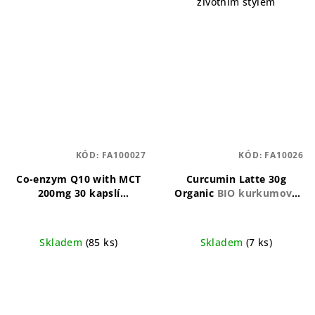
životním stylem
KÓD:
FA100027
KÓD:
FA10026
Co-enzym Q10 with MCT
Curcumin Latte 30g
200mg 30 kapslí
Organic
BIO kurkumové
(Koenzym Q10)
Koenzym
latte pro chvíle pohody
Q10 s MCT olejem pro
aktivní den
Skladem
(85 ks)
Skladem
(7 ks)