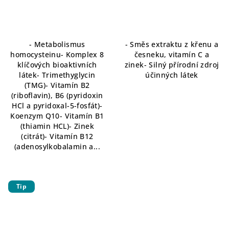
- Metabolismus
- Směs extraktu z křenu a
homocysteinu- Komplex 8
česneku, vitamín C a
klíčových bioaktivních
zinek- Silný přírodní zdroj
látek- Trimethyglycin
účinných látek
(TMG)- Vitamín B2
(riboflavin), B6 (pyridoxin
HCl a pyridoxal-5-fosfát)-
Koenzym Q10- Vitamín B1
(thiamin HCL)- Zinek
(citrát)- Vitamín B12
(adenosylkobalamin a...
Tip