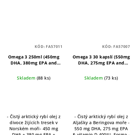
KÓD:
FA57011
KÓD:
FA57007
Omega 3 250ml (450mg
Omega 3 30 kapslí (550mg
DHA, 380mg EPA and
DHA, 275mg EPA and
Vitamin D 400IU)
Omega 3
Vitamin D 400IU) původ
pro děti s DHA, EPA a
Aljaška
Omega 3 s DHA,
Skladem
(88 ks)
Skladem
(73 ks)
vitamínem D
EPA a vitamínem D
- Čistý arktický rybí olej z
- Čistý arktický rybí olej z
divoce žijících tresek v
Aljašky a Beringova moře -
Norském moři- 450 mg
550 mg DHA, 275 mg EPA
DHA + 380 mg EPA +
& vitamin D 400IU- Forma -