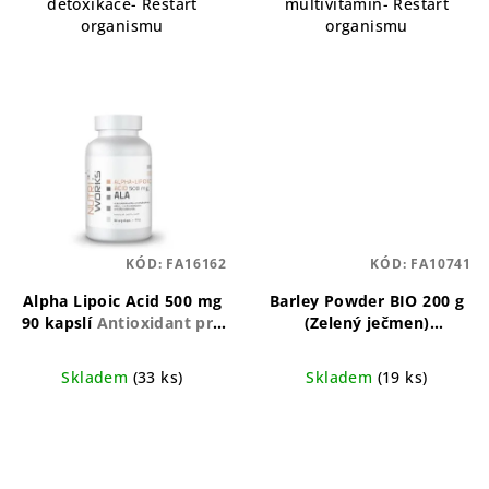
detoxikace- Restart
multivitamín- Restart
organismu
organismu
KÓD:
FA16162
KÓD:
FA10741
Alpha Lipoic Acid 500 mg
Barley Powder BIO 200 g
90 kapslí
Antioxidant pro
(Zelený ječmen)
zdraví a vitalitu
Organický, výživný,
superpotravina
Skladem
(33 ks)
Skladem
(19 ks)