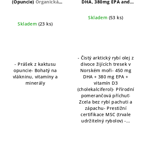
(Opuncie)
Organická
DHA, 380mg EPA and
opuncie pro podporu
Vitamin D 400IU)
Omega 3
zdraví a pohody
s vysokým obsahem DHA,
Skladem
(53 ks)
EPA a vitamínu D
Skladem
(23 ks)
- Čistý arktický rybí olej z
- Prášek z kaktusu
divoce žijících tresek v
opuncie- Bohatý na
Norském moři- 450 mg
vlákninu, vitamíny a
DHA + 380 mg EPA +
minerály
vitamín D3
(cholekalciferol)- Přírodní
pomerančová příchuť-
Zcela bez rybí pachuti a
zápachu- Prestižní
certifikace MSC (trvale
udržitelný rybolov) -...