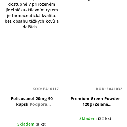
dostupné v přirozeném
jídelníčku- Hlavním rysem
je farmaceutická kvalita,
bez obsahu těžkých kovů a
dalších...
KÓD:
FA10117
KÓD:
FA41032
Policosanol 20mg 90
Premium Green Powder
kapslí
Podpora
120g (Zelené
kardiovaskulárního zdraví
superpotraviny)
a cholesterolu
Kombinace zelených
Skladem
(32 ks)
superpotravin pro vitalitu
Skladem
(8 ks)
a energii