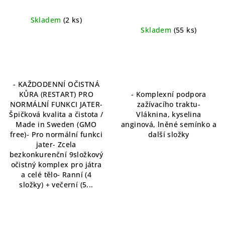
detoxikace jater
Komplex vlákniny a
prebiotik pro zdravé
Skladem
(2 ks)
trávení
Skladem
(55 ks)
- KAŽDODENNÍ OČISTNÁ
KŮRA (RESTART) PRO
- Komplexní podpora
NORMÁLNÍ FUNKCI JATER-
zažívacího traktu-
Špičková kvalita a čistota /
Vláknina, kyselina
Made in Sweden (GMO
anginová, lněné semínko a
free)- Pro normální funkci
další složky
jater- Zcela
bezkonkurenční 9složkový
očistný komplex pro játra
a celé tělo- Ranní (4
složky) + večerní (5...