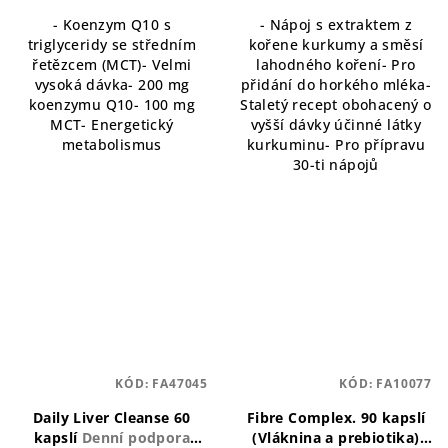
- Koenzym Q10 s
- Nápoj s extraktem z
triglyceridy se středním
kořene kurkumy a směsí
řetězcem (MCT)- Velmi
lahodného koření- Pro
vysoká dávka- 200 mg
přidání do horkého mléka-
koenzymu Q10- 100 mg
Staletý recept obohacený o
MCT- Energetický
vyšší dávky účinné látky
metabolismus
kurkuminu- Pro přípravu
30-ti nápojů
KÓD:
FA47045
KÓD:
FA10077
Daily Liver Cleanse 60
Fibre Complex. 90 kapslí
kapslí
Denní podpora
(Vláknina a prebiotika)