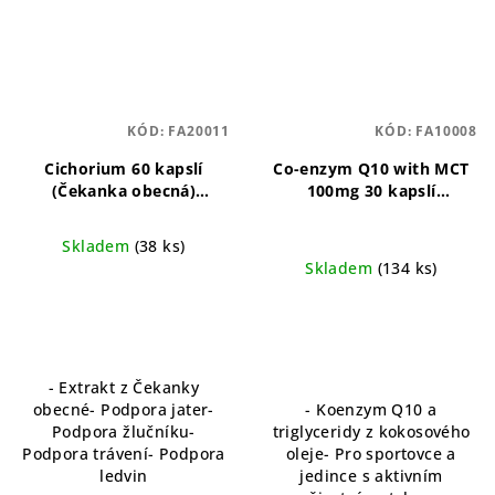
KÓD:
FA20011
KÓD:
FA10008
Cichorium 60 kapslí
Co-enzym Q10 with MCT
(Čekanka obecná)
100mg 30 kapslí
Podpora trávení, přírodní,
(Koenzym Q10)
Koenzym
zdraví jater
Q10 s MCT olejem pro
Skladem
(38 ks)
každodenní energii
Skladem
(134 ks)
- Extrakt z Čekanky
obecné- Podpora jater-
- Koenzym Q10 a
Podpora žlučníku-
triglyceridy z kokosového
Podpora trávení- Podpora
oleje- Pro sportovce a
ledvin
jedince s aktivním