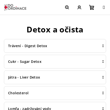
Přejít
na
obsah
Nákupn
Hledat
Přihlášení
Detox a očista
košík
Trávení - Digest Detox
Cukr - Sugar Detox
Játra - Liver Detox
Cholesterol
Lymfa - zadržování vody