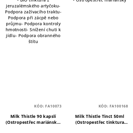
jeruzalémského artyčoku-
Podpora zažívacího traktu-
Podpora při zácpě nebo
průjmu- Podpora kontroly
hmotnosti- Snížení chuti k
jídlu- Podpora obranného
štítu
KÓD:
FA10073
KÓD:
FA100168
Milk Thistle 90 kapslí
Milk Thistle Tinct 50ml
(Ostropestřec mariánský)
(Ostropestřec tinktura
Přírodní podpora zdraví
Bio)
Bio tinktura z