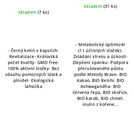
kmín pro vaši denní
Skladem
(31 ks)
rutinu
Skladem
(7 ks)
- Metabolický optimizér
- Černý kmín v kapslích-
(11 účinných složek)-
Revitalizace- Královská
Zvládání stresu a úzkosti-
pečeť kvality- GMO free-
Zlepšení spánku- Podpora
100% aktivní složky- Bez
přerušovaného půstu
obsahu pomocných látek a
podle Metody Brave- BIO
plnidel- Ekologická
Kakao, BIO Reishi, BIO
lahvička
Ashwagandha- BIO
červená řepa, BIO skořice,
BIO karob, BIO chmel,
inulin z kořene...