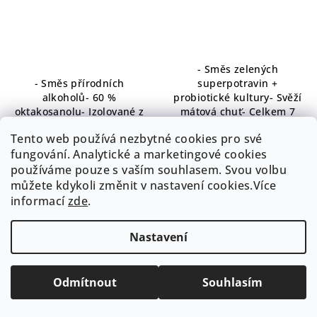
- Směs zelených
- Směs přírodních
superpotravin +
alkoholů- 60 %
probiotické kultury- Svěží
oktakosanolu- Izolované z
mátová chuť- Celkem 7
rýžových otrub- Podpora
účinných složek- BIO
Tento web používá nezbytné cookies pro své
při menopauze- Podpora
mladá pšenice, BIO mladý
fungování. Analytické a marketingové cookies
při tučné stravě a
ječmen, spirulina,- BIO
nedostatku pohybu
máta, BIO špenát, BIO
používáme pouze s vaším souhlasem. Svou volbu
kopřiva, probiotické
můžete kdykoli změnit v nastavení cookies.Více
kultury Lactospore®-
informací
zde
.
Komplexní očista
organismu,...
Nastavení
Odmítnout
Souhlasím