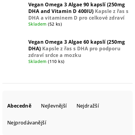
Vegan Omega 3 Algae 90 kapslí (250mg
DHA and Vitamin D 400IU)
Kapsle z řas s
DHA a vitaminem D pro celkové zdraví
Skladem
(52 ks)
Vegan Omega 3 Algae 60 kapslí (250mg
DHA)
Kapsle z řas s DHA pro podporu
zdraví srdce a mozku
Skladem
(110 ks)
Ř
a
Abecedně
Nejlevnější
Nejdražší
z
e
Nejprodávanější
n