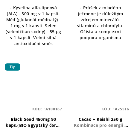
- Kyselina alfa-lipoová
- Prášek z mladého
(ALA) - 500 mg v 1 kapsli-
ječmene je důležitým
Měď (glukonát měďnatý) -
zdrojem minerálů,
1 mg v 1 kapsli- Selen
vitamínů a chlorofylu-
(seleničitan sodný) - 55 µg
Očista a komplexní
v 1 kapsli- Velmi silná
podpora organismu
antioxidační směs
Tip
KÓD:
FA100167
KÓD:
FA25516
Black Seed 450mg 90
Cacao + Reishi 250 g
kaps.(BIO Egyptský černý
Kombinace pro energii a
kmín)
BIO egyptský černý
relaxaci