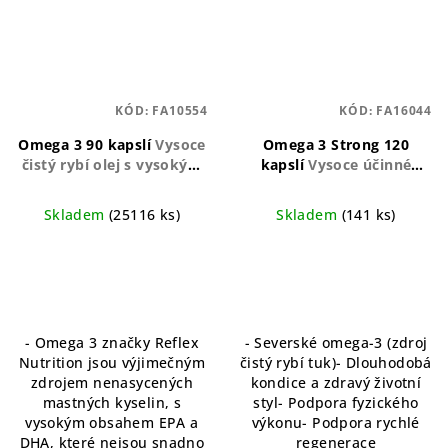
KÓD:
FA10554
KÓD:
FA16044
Omega 3 90 kapslí
Vysoce
Omega 3 Strong 120
čistý rybí olej s vysokým
kapslí
Vysoce účinné
obsahem EPA a DHA
omega-3 pro celkové
zdraví
Skladem
(25116 ks)
Skladem
(141 ks)
- Omega 3 značky Reflex
- Severské omega-3 (zdroj
Nutrition jsou výjimečným
čistý rybí tuk)- Dlouhodobá
zdrojem nenasycených
kondice a zdravý životní
mastných kyselin, s
styl- Podpora fyzického
vysokým obsahem EPA a
výkonu- Podpora rychlé
DHA, které nejsou snadno
regenerace