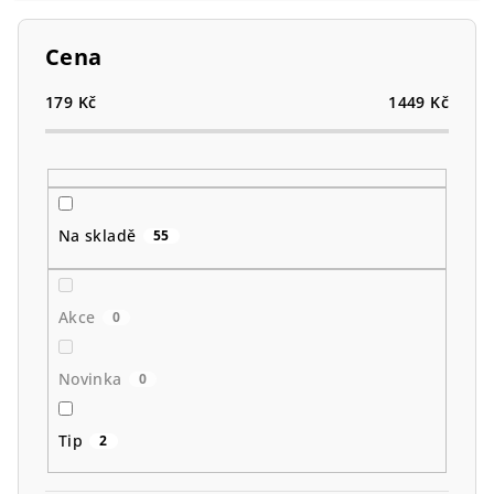
í
p
Cena
r
o
179
Kč
1449
Kč
d
u
k
t
Na skladě
55
ů
Akce
0
Novinka
0
Tip
2