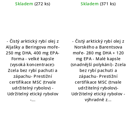
mastné kyseliny z
obsahem DHA a EPA pro
Skladem
(272 ks)
Skladem
(371 ks)
aljašských ryb – podpora
podporu zdraví
srdce a mozku
- Čistý arktický rybí olej z
- Čistý arktický rybí olej z
Aljašky a Beringova moře-
Norského a Barentsova
250 mg DHA, 400 mg EPA-
moře- 280 mg DHA + 120
Forma - velké kapsle
mg EPA - Malé kapsle
(vysoká koncentrace)-
(snadnější polykání)- Zcela
Zcela bez rybí pachuti a
bez rybí pachuti a
zápachu- Prestižní
zápachu- Prestižní
certifikace MSC (trvale
certifikace MSC (trvale
udržitelný rybolov) -
udržitelný rybolov)-
Udržitelný etický rybolov
Udržitelný etický rybolov -
-...
výhradně z...