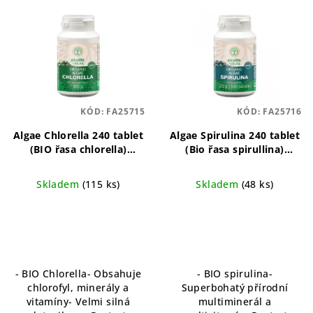
V
ý
p
i
s
p
KÓD:
FA25715
KÓD:
FA25716
r
o
Algae Chlorella 240 tablet
Algae Spirulina 240 tablet
(BIO řasa chlorella)
(Bio řasa spirullina)
d
Organická, detoxikační,
Organická spirulina pro
u
bohatá na živiny
energii a imunitu
Skladem
(115 ks)
Skladem
(48 ks)
k
t
ů
- BIO Chlorella- Obsahuje
- BIO spirulina-
chlorofyl, minerály a
Superbohatý přírodní
vitamíny- Velmi silná
multiminerál a