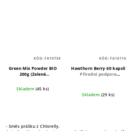
KÓD:
FA10738
KÓD:
FA10116
Green Mix Powder BIO
Hawthorn Berry 60 kapslí
200g (Zelené
Přírodní podpora
antioxidanty)
BIO prášek
srdečního zdraví a
s zelenými antioxidanty
krevního oběhu
Skladem
(45 ks)
pro vitalitu a energii
Skladem
(29 ks)
- Směs prášku z Chlorelly,