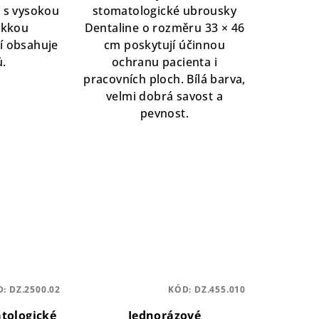
2 s vysokou
stomatologické ubrousky
ěkkou
Dentaline o rozměru 33 × 46
í obsahuje
cm poskytují účinnou
ů.
ochranu pacienta i
pracovních ploch. Bílá barva,
velmi dobrá savost a
pevnost.
D:
DZ.2500.02
KÓD:
DZ.455.010
tologické
Jednorázové