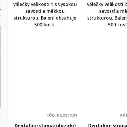
ů
válečky velikosti 1 s vysokou
válečky velikosti 
č
savostí a měkkou
savostí a m
strukturou. Balení obsahuje
strukturou. Balen
500 kusů.
500 kus
KÓD:
DZ.2500.01
KÓ
Dentaline stomatologické
Dentaline stoma