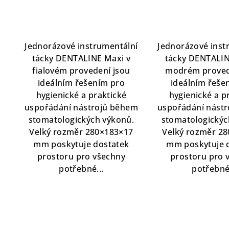
hod
pro
je
5,0
Jednorázové instrumentální
Jednorázové inst
z
tácky DENTALINE Maxi v
tácky DENTALIN
5
fialovém provedení jsou
modrém proved
hvě
ideálním řešením pro
ideálním řeše
hygienické a praktické
hygienické a p
uspořádání nástrojů během
uspořádání nást
stomatologických výkonů.
stomatologickýc
Velký rozměr 280×183×17
Velký rozměr 2
mm poskytuje dostatek
mm poskytuje 
prostoru pro všechny
prostoru pro 
potřebné...
potřebné.