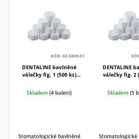
V
e
ý
n
p
í
i
p
s
r
KÓD:
DZ.6000.01
KÓ
p
o
DENTALINE bavlněné
DENTALINE b
r
d
válečky fig. 1 (500 ks)
válečky fig. 2 
o
Bavlněné roličky pro
Bavlněné roli
u
stomatologii – velikost 1
stomatologii – v
d
Skladem
(4 balení)
Skladem
(5 b
k
u
t
k
ů
t
Stomatologické bavlněné
Stomatologické