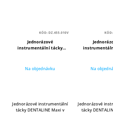
KÓD:
DZ.455.010V
KÓD
Jednorázové
Jednoráz
instrumentální tácky
instrumentáln
Maxi, zelené 280x183x17
Maxi, žluté 280
mm (100 ks)
praktické
(100 ks)
prak
uspořádání nástrojů
uspořádání n
Na objednávku
Na objedn
Jednorázové instrumentální
Jednorázové inst
tácky DENTALINE Maxi v
tácky DENTALIN