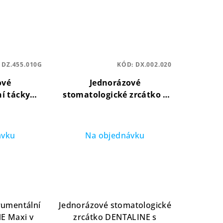
:
DZ.455.010G
KÓD:
DX.002.020
ové
Jednorázové
í tácky
stomatologické zrcátko s
x183x17 mm
rukojetí Ø 20 mm, červené
tické
(balení 100 ks)
hygienické
ástrojů
a ekonomické řešení
ávku
Na objednávku
rumentální
Jednorázové stomatologické
E Maxi v
zrcátko DENTALINE s