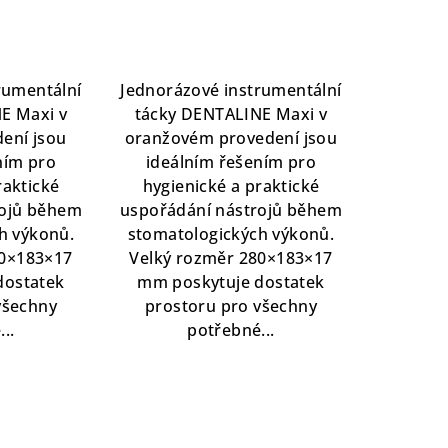
nocení
duktu
rumentální
Jednorázové instrumentální
E Maxi v
tácky DENTALINE Maxi v
ení jsou
oranžovém provedení jsou
zdiček.
ním pro
ideálním řešením pro
raktické
hygienické a praktické
rojů během
uspořádání nástrojů během
h výkonů.
stomatologických výkonů.
80×183×17
Velký rozměr 280×183×17
dostatek
mm poskytuje dostatek
všechny
prostoru pro všechny
..
potřebné...