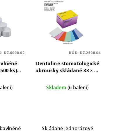
D:
DZ.6000.02
KÓD:
DZ.2500.04
avlněné
Dentaline stomatologické
(500 ks)
ubrousky skládané 33 × 46
čky pro
cm – bílé (100 ks)
Skládané
elikost 2
stomatologické ubrousky
alení)
Skladem
(6 balení)
pro ochranu pacienta
 bavlněné
Skládané jednorázové