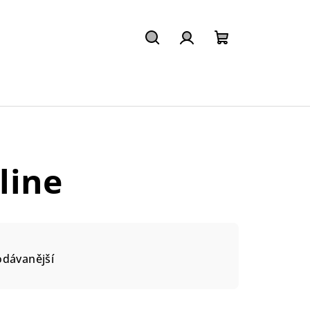
Hledat
Přihlášení
Nákupní
košík
line
odávanější