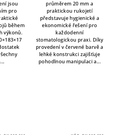
ení jsou
průměrem 20 mm a
ním pro
praktickou rukojetí
raktické
představuje hygienické a
rojů během
ekonomické řešení pro
h výkonů.
každodenní
80×183×17
stomatologickou praxi. Díky
dostatek
provedení v červené barvě a
všechny
lehké konstrukci zajišťuje
..
pohodlnou manipulaci a...