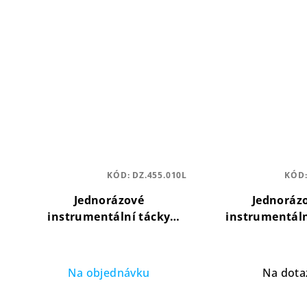
KÓD:
DZ.455.010L
KÓD
Jednorázové
Jednoráz
instrumentální tácky
instrumentáln
Maxi, fialová 280x183x17
Maxi, modré 28
mm (100 ks)
praktické
mm (100 ks)
p
uspořádání nástrojů
uspořádání n
Na objednávku
Na dota
Pr