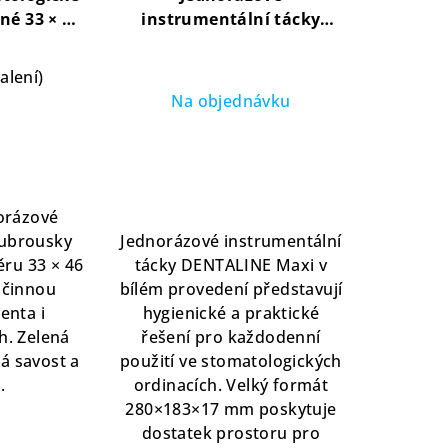
né 33 × 46
instrumentální tácky
100 ks)
Maxi, bílé 280x183x17 mm
tologické
(400 ks)
praktické řešení
alení)
ochranu
pro každodenní použití
Na objednávku
a
Průměrné
hodnocení
produktu
je
orázové
5,0
 ubrousky
Jednorázové instrumentální
z
ěru 33 × 46
tácky DENTALINE Maxi v
5
účinnou
bílém provedení představují
hvězdiček.
enta i
hygienické a praktické
h. Zelená
řešení pro každodenní
á savost a
použití ve stomatologických
.
ordinacích. Velký formát
280×183×17 mm poskytuje
dostatek prostoru pro