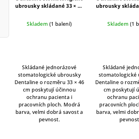
ubrousky skládané 33 × 46
ubrousky skláda
cm – modré (100 ks)
cm – zelené (
Skládané stomatologické
Skládané stoma
Skladem
(1 balení)
Skladem
(1 b
ubrousky pro ochranu
ubrousky pro 
pacienta
pacient
Skládané jednorázové
Skládané jedn
stomatologické ubrousky
stomatologické
Dentaline o rozměru 33 × 46
Dentaline o rozm
cm poskytují účinnou
cm poskytují 
ochranu pacienta i
ochranu paci
pracovních ploch. Modrá
pracovních ploc
barva, velmi dobrá savost a
barva, velmi dobr
pevnost.
pevnost