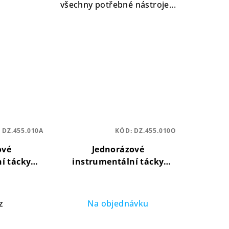
všechny potřebné nástroje...
:
DZ.455.010A
KÓD:
DZ.455.010O
ové
Jednorázové
í tácky
instrumentální tácky
0x183x17
Maxi, oranžové 280x183x17
raktické
mm (100 ks)
praktické
ástrojů
uspořádání nástrojů
z
Na objednávku
ůměrné