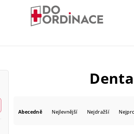
Denta
Ř
Abecedně
Nejlevnější
Nejdražší
Nejpr
a
z