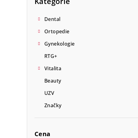
Kategorie
n
n
Dental
í
Ortopedie
p
Gynekologie
a
RTG+
n
Vitalita
e
Beauty
l
UZV
Značky
Cena