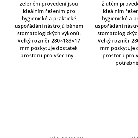
zeleném provedení jsou
žlutém proved
ideálním řešením pro
ideálním řeše
hygienické a praktické
hygienické a p
uspořádání nástrojů během
uspořádání nást
stomatologických výkonů.
stomatologickýc
Velký rozměr 280×183×17
Velký rozměr 2
mm poskytuje dostatek
mm poskytuje 
prostoru pro všechny...
prostoru pro 
potřebné.