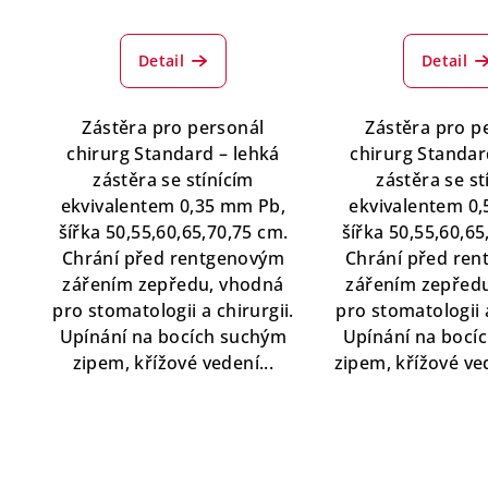
Průměrné
hodnocení
Detail
Detail
produktu
je
5,0
Zástěra pro personál
Zástěra pro p
z
chirurg Standard – lehká
chirurg Standar
5
zástěra se stínícím
zástěra se st
hvězdiček.
ekvivalentem 0,35 mm Pb,
ekvivalentem 0
šířka 50,55,60,65,70,75 cm.
šířka 50,55,60,65
Chrání před rentgenovým
Chrání před re
zářením zepředu, vhodná
zářením zepřed
pro stomatologii a chirurgii.
pro stomatologii a
Upínání na bocích suchým
Upínání na bocí
zipem, křížové vedení...
zipem, křížové ved