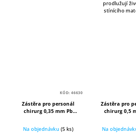
prodlužují ži
stínícího mat
KÓD:
46630
Zástěra pro personál
Zástěra pro p
chirurg 0,35 mm Pb
chirurg 0,5
ochranná, pohodlná, lehká
ochranná, pohod
Na objednávku
(5 ks)
Na objednáv