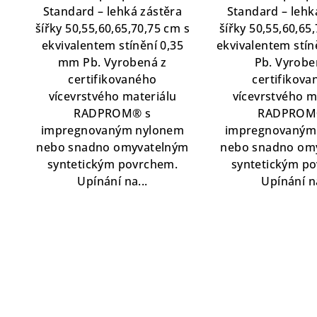
z
Standard – lehká zástěra
Standard – lehk
5
šířky 50,55,60,65,70,75 cm s
šířky 50,55,60,65
hvě
ekvivalentem stínění 0,35
ekvivalentem stí
mm Pb. Vyrobená z
Pb. Vyrobe
certifikovaného
certifikov
vícevrstvého materiálu
vícevrstvého m
RADPROM® s
RADPROM
impregnovaným nylonem
impregnovaným
nebo snadno omyvatelným
nebo snadno om
syntetickým povrchem.
syntetickým p
Upínání na...
Upínání na