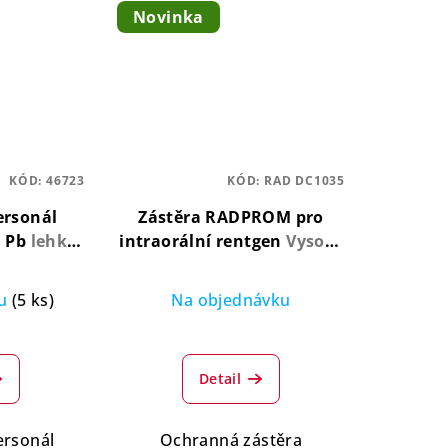
Novinka
KÓD:
46723
KÓD:
RAD DC1035
ersonál
Zástěra RADPROM pro
m Pb
lehká,
intraorální rentgen
Vysoce
lexibilní
účinná, odolná, pohodlná
ku
(5 ks)
Na objednávku
ůměrné
Průměrné
nocení
hodnocení
Detail
duktu
produktu
je
5,0
ersonál
Ochranná zástěra