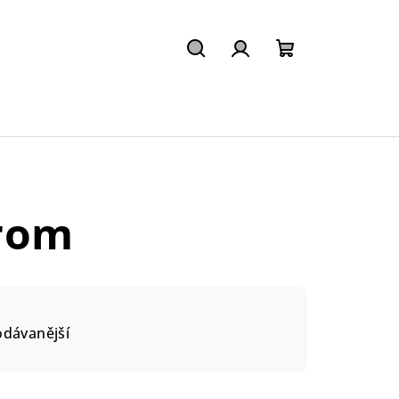
Hledat
Přihlášení
Nákupní
košík
rom
odávanější