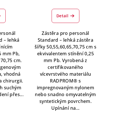
Detail
ersonál
Zástěra pro personál
d – lehká
Standard – lehká zástěra
ínícím
šířky 50,55,60,65,70,75 cm s
,5 mm Pb,
ekvivalentem stínění 0,25
,70,75 cm.
mm Pb. Vyrobená z
ntgenovým
certifikovaného
u, vhodná
vícevrstvého materiálu
 chirurgii.
RADPROM® s
ch suchým
impregnovaným nylonem
ení přes...
nebo snadno omyvatelným
syntetickým povrchem.
Upínání na...