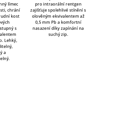
z
nný límec
pro intraorální rentgen
5
sti, chrání
zajišťuje spolehlivé stínění s
hvězdiček.
rudní kost
olověným ekvivalentem až
ových
0,5 mm Pb a komfortní
stupný s
nasazení díky zapínání na
valentem
suchý zip.
b. Lehký,
itelný,
ý a
elný.