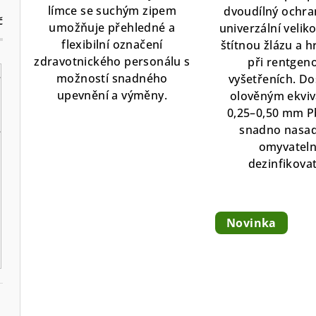
ů
límce se suchým zipem
dvoudílný ochra
č
umožňuje přehledné a
univerzální veliko
flexibilní označení
štítnou žlázu a h
zdravotnického personálu s
při rentgen
možností snadného
vyšetřeních. Do
upevnění a výměny.
olověným ekvi
0,25–0,50 mm P
snadno nasad
omyvateln
dezinfikovat
Novinka