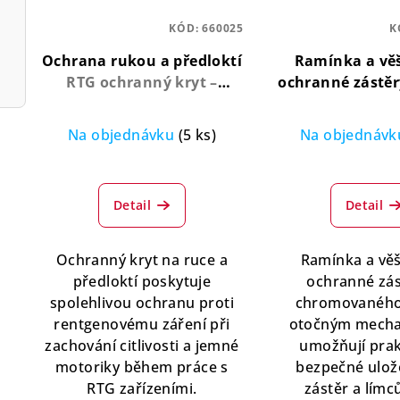
KÓD:
660025
K
Ochrana rukou a předloktí
Ramínka a vě
RTG ochranný kryt –
ochranné zástě
pohodlí a bezpečnost při
otočné, šetří ž
práci
Na objednávku
(5 ks)
Na objednáv
Průměrné
Pr
hodnocení
hod
Detail
Detail
produktu
pro
je
je
5,0
5,0
Ochranný kryt na ruce a
Ramínka a vě
z
z
předloktí poskytuje
ochranné zás
5
5
spolehlivou ochranu proti
chromovaného
hvězdiček.
hvě
rentgenovému záření při
otočným mech
zachování citlivosti a jemné
umožňují prak
motoriky během práce s
bezpečné ulož
RTG zařízeními.
zástěr a límc