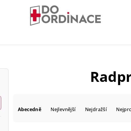
Radp
Ř
Abecedně
Nejlevnější
Nejdražší
Nejpr
a
z