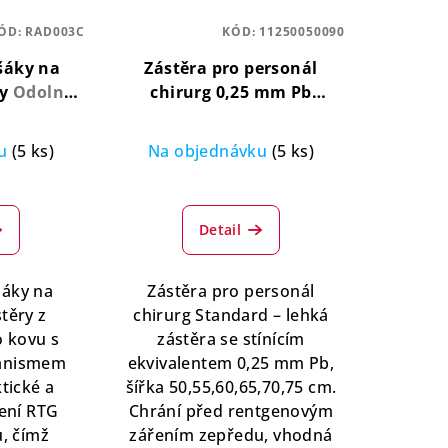
ÓD:
RAD003C
KÓD:
11250050090
šáky na
Zástěra pro personál
ry
Odolné,
chirurg 0,25 mm Pb
ivotnost
ochranná, pohodlná, lehká
ku
(5 ks)
Na objednávku
(5 ks)
ůměrné
nocení
Detail
duktu
šáky na
Zástěra pro personál
těry z
chirurg Standard – lehká
 kovu s
zástěra se stínícím
zdiček.
anismem
ekvivalentem 0,25 mm Pb,
tické a
šířka 50,55,60,65,70,75 cm.
ení RTG
Chrání před rentgenovým
ů, čímž
zářením zepředu, vhodná