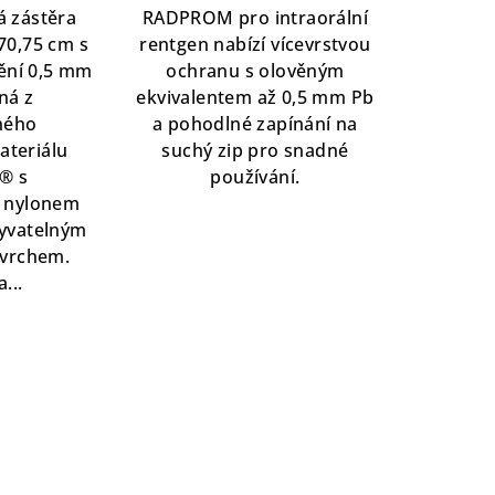
z
á zástěra
RADPROM pro intraorální
5
,70,75 cm s
rentgen nabízí vícevrstvou
zdiček.
hvězdiček.
nění 0,5 mm
ochranu s olověným
ná z
ekvivalentem až 0,5 mm Pb
aného
a pohodlné zapínání na
ateriálu
suchý zip pro snadné
® s
používání.
 nylonem
yvatelným
ovrchem.
...