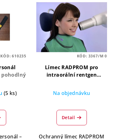
KÓD:
610235
KÓD:
3367/M 0
rsonál
Límec RADPROM pro
, pohodlný
intraorální rentgen
Ergonomický, komfortní,
pro maximální ochranu
ku
(5 ks)
Na objednávku
Průměrné
hodnocení
Detail
produktu
je
5,0
ersonál –
Ochranný límec RADPROM