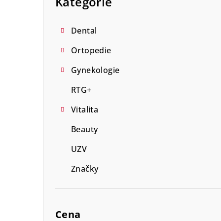
Kategorie
n
n
Dental
í
Ortopedie
p
Gynekologie
a
RTG+
n
Vitalita
e
Beauty
l
UZV
Značky
Cena