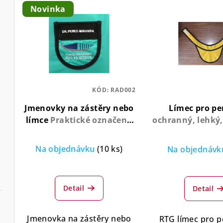
V
e
Novinka
ý
n
p
í
i
p
s
r
KÓD:
RAD002
p
o
Jmenovky na zástěry nebo
Límec pro pe
r
d
límce
Praktické označení,
ochranný, lehký
o
snadné upevnění,
u
univerzální použití
d
Na objednávku
(10 ks)
Na objednáv
k
u
t
k
Detail
Detail
ů
t
Jmenovka na zástěry nebo
RTG límec pro p