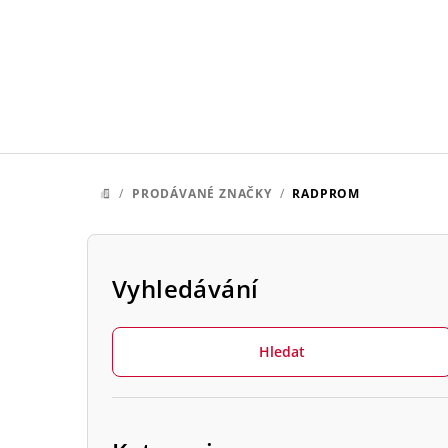
Přejít
na
obsah
/
PRODÁVANÉ ZNAČKY
/
RADPROM
DOMŮ
P
o
Vyhledávání
s
Hledat
t
r
Přeskočit
a
kategorie