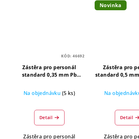
Novinka
KÓD:
46692
Zástěra pro personál
Zástěra pro p
standard 0,35 mm Pb
standard 0,5 m
lehká, certifikovaná,
certifikovaná, f
flexibilní
Na objednávku
(5 ks)
Na objednáv
Pr
hod
Detail
Detail
pro
je
4,7
Zástěra pro personál
Zástěra pro p