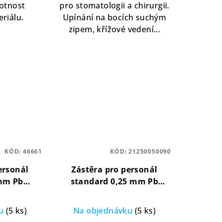
votnost
pro stomatologii a chirurgii.
eriálu.
Upínání na bocích suchým
zipem, křížové vedení...
KÓD:
46661
KÓD:
21250050090
ersonál
Zástěra pro personál
 mm Pb
standard 0,25 mm Pb
lná, lehká
lehká, certifikovaná,
flexibilní
ku
(5 ks)
Na objednávku
(5 ks)