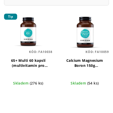
V
Tip
ý
p
i
s
p
KÓD:
FA10038
KÓD:
FA10059
r
o
65+ Multi 60 kapslí
Calcium Magnesium
(multivitamín pro
Boron 150g
d
seniory)
Multivitamin pro
(Vápník,hořčík,bór)
u
seniory 65+ pro
Minerální směs pro
každodenní vitalitu
každodenní péči o tělo
k
Skladem
(276 ks)
Skladem
(54 ks)
t
ů