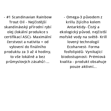
- #1 Scandinavian Rainbow
- Omega-3 původem z
Trout Oil - Nejčistější
krillu žijícího kolem
skandinávský přírodní rybí
Antarktidy- Čistý a
olej (lokální produkce s
ekologický původ, nejčistší
certifikací ASC)- Maximální
mořské vody na světě- Krill
čerstvost a nativita = od
lovený technologií
vylovení do finálního
Ecoharvest- Forma
produktu za 3 až 4 hodiny,
fosfolipidů- Vynikající
to vše lokálně a bez
biodostupnost- Prémiová
průmyslových zásahů!-...
kvalita - produkt obsahuje
pouze aktivní...