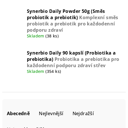
Synerbio Daily Powder 50g (Směs
probiotik a prebiotik)
Komplexní směs
probiotik a prebiotik pro každodenní
podporu zdraví
Skladem
(38 ks)
Synerbio Daily 90 kapslí (Probiotika a
prebiotika)
Probiotika a prebiotika pro
každodenní podporu zdraví střev
Skladem
(354 ks)
Ř
a
Abecedně
Nejlevnější
Nejdražší
z