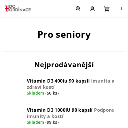
Přejít
na
obsah
Nákupn
Hledat
Přihlášení
Pro seniory
košík
Nejprodávanější
Vitamin D3 400iu 90 kapslí
Imunita a
zdraví kostí
Skladem
(50 ks)
Vitamin D3 1000IU 90 kapslí
Podpora
imunity a kostí
Skladem
(99 ks)