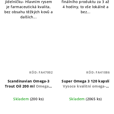
jídelníčku- Hlavním rysem
finálního produktu za 3 až
je farmaceutická kvalita,
4 hodiny, to vše lokálně a
bez obsahu těžkých kovů a
bez...
dalších...
KÓD:
FA47002
KÓD:
FA41086
Scandinavian Omega-3
Super Omega 3 120 kapslí
Trout Oil 200 ml
Omega-3
Vysoce kvalitní omega-3
rybí olej z dánského
pro zdraví srdce a mozku
pstruha
Skladem
(200 ks)
Skladem
(2065 ks)