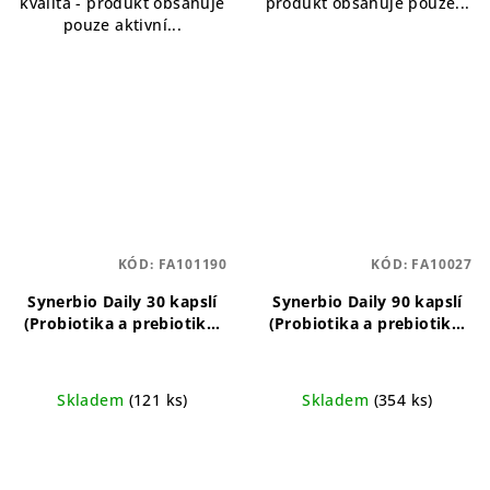
kvalita - produkt obsahuje
produkt obsahuje pouze...
pouze aktivní...
KÓD:
FA101190
KÓD:
FA10027
Synerbio Daily 30 kapslí
Synerbio Daily 90 kapslí
(Probiotika a prebiotika)
(Probiotika a prebiotika)
Probiotika a prebiotika
Probiotika a prebiotika
pro zdravou střevní
pro každodenní podporu
mikroflóru
zdraví střev
Skladem
(121 ks)
Skladem
(354 ks)