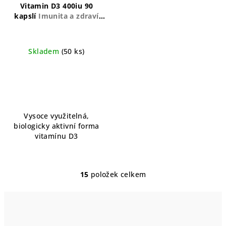
Vitamin D3 400iu 90
kapslí
Imunita a zdraví
kostí
Skladem
(50 ks)
Vysoce využitelná,
biologicky aktivní forma
vitamínu D3
15
položek celkem
O
v
l
á