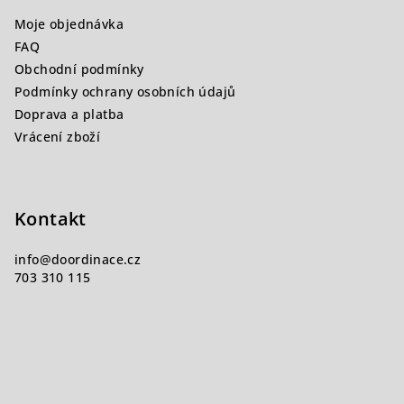
a
Moje objednávka
t
FAQ
í
Obchodní podmínky
Podmínky ochrany osobních údajů
Doprava a platba
Vrácení zboží
Kontakt
info
@
doordinace.cz
703 310 115