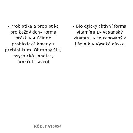
- Probiotika a prebiotika
- Biologicky aktivní forma
pro každý den- Forma
vitamínu D- Veganský
prášku- 4 účinné
vitamín D- Extrahovaný z
probiotické kmeny +
lišejníku- Vysoká dávka
prebiotikum- Obranný štít,
psychická kondice,
funkční trávení
KÓD:
FA10054