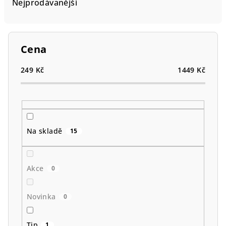
e
Nejprodávanější
n
í
p
Cena
r
o
249
Kč
1449
Kč
d
u
k
t
Na skladě
15
ů
Akce
0
Novinka
0
Tip
1