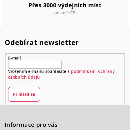
Přes 3000 výdejních míst
po celé ČR
Odebírat newsletter
E-mail
Vložením e-mailu souhlasíte s
podmínkami ochrany
osobních údajů
Přihlásit se
Z
á
p
Informace pro vás