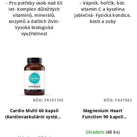
- Pro potřeby osob nad 65
- Vápník, hořčík, bór,
let- Komplex důležitých
vitamín C a kyselina
vitamínů, minerálů,
jablečná- Fyzická kondice,
enzymů a dalších živin-
kosti a zuby
Vysoká biologická
využitelnost
KÓD:
FA101165
KÓD:
FA47043
Cardio Multi 60 kapslí
Magnesium Heart
(Kardiovaskulární systém)
Function 90 kapslí
Multivitaminový komplex
Podpora zdraví srdce a
pro aktivní životní styl
kardiovaskulárního
Skladem
(48 ks)
systému