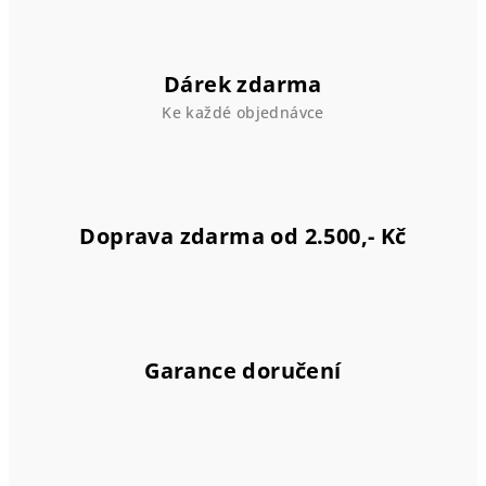
d
a
c
í
Dárek zdarma
p
Ke každé objednávce
r
v
k
y
v
Doprava zdarma od 2.500,- Kč
ý
p
i
s
u
Garance doručení