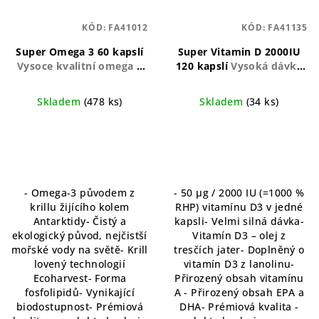
KÓD:
FA41012
KÓD:
FA41135
Super Omega 3 60 kapslí
Super Vitamin D 2000IU
Vysoce kvalitní omega 3
120 kapslí
Vysoká dávka
pro optimální zdraví
vitaminu D pro podporu
zdraví
Skladem
(478 ks)
Skladem
(34 ks)
- Omega-3 původem z
- 50 µg / 2000 IU (=1000 %
krillu žijícího kolem
RHP) vitamínu D3 v jedné
Antarktidy- Čistý a
kapsli- Velmi silná dávka-
ekologický původ, nejčistší
Vitamín D3 – olej z
mořské vody na světě- Krill
tresčích jater- Doplněný o
lovený technologií
vitamín D3 z lanolinu-
Ecoharvest- Forma
Přirozený obsah vitamínu
fosfolipidů- Vynikající
A - Přirozený obsah EPA a
biodostupnost- Prémiová
DHA- Prémiová kvalita -