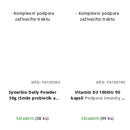
- Komplexní podpora
- Komplexní podpora
zažívacího traktu
zažívacího traktu
KÓD:
FA100203
KÓD:
FA100190
Synerbio Daily Powder
Vitamin D3 1000IU 90
50g (Směs probiotik a
kapslí
Podpora imunity a
prebiotik)
Komplexní
kostí
směs probiotik a
prebiotik pro každodenní
Skladem
(38 ks)
Skladem
(99 ks)
podporu zdraví