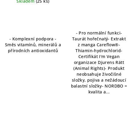
Skladem
(25 ks)
- Pro normální funkci-
- Komplexní podpora -
Taurát hořečnatý- Extrakt
Směs vitamínů, minerálů a
z manga Careflow®-
přírodních antioxidantů
Thiamin-hydrochlorid-
Certifikát I'm Vegan
organizace Djurens Rätt
(Animal Rights)- Produkt
neobsahuje živočišné
složky, pojiva a nežádoucí
balastní složky- NORDBO =
kvalita a...