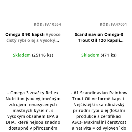
KÓD:
FA10554
KÓD:
FA47001
Omega 3 90 kapslí
Vysoce
Scandinavian Omega-3
čistý rybí olej s vysokým
Trout Oil 120 kapslí
obsahem EPA a DHA
Prémiový zdroj omega-3
pro srdce
Skladem
(25116 ks)
Skladem
(471 ks)
- Omega 3 značky Reflex
- #1 Scandinavian Rainbow
Nutrition jsou výjimečným
Trout Oil ve formě kapslí-
zdrojem nenasycených
Nejčistější skandinávský
mastných kyselin, s
přírodní rybí olej (lokální
vysokým obsahem EPA a
produkce s certifikací
DHA, které nejsou snadno
ASC)- Maximální čerstvost
dostupné v přirozeném
a nativita = od vylovení do