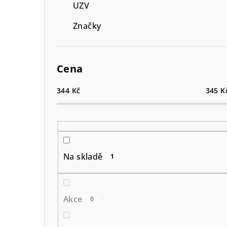
UZV
Značky
Cena
344
Kč
345
K
Na skladě
1
Akce
0