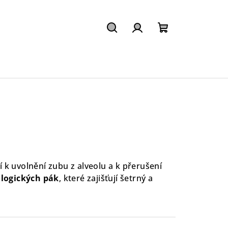
Hledat
Přihlášení
Nákupní
košík
ží k uvolnění zubu z alveolu a k přerušení
logických pák
, které zajišťují šetrný a