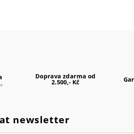
Doprava zdarma od
a
Gar
2.500,- Kč
ce
at newsletter