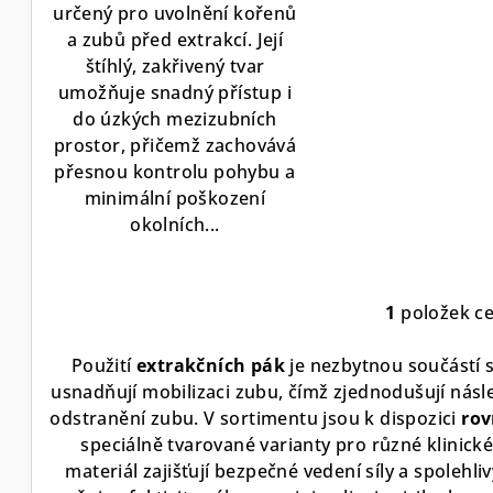
ů
5
určený pro uvolnění kořenů
hvězdiček.
a zubů před extrakcí. Její
štíhlý, zakřivený tvar
umožňuje snadný přístup i
do úzkých mezizubních
prostor, přičemž zachovává
přesnou kontrolu pohybu a
minimální poškození
okolních...
1
položek c
O
v
Použití
extrakčních pák
je nezbytnou součástí 
l
usnadňují mobilizaci zubu, čímž zjednodušují násl
á
odstranění zubu. V sortimentu jsou k dispozici
rov
d
speciálně tvarované varianty pro různé klinické
materiál zajišťují bezpečné vedení síly a spolehl
a