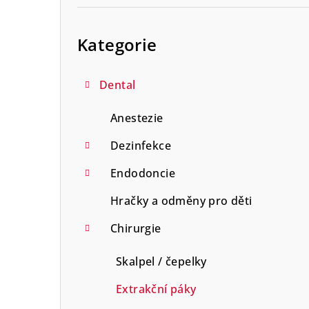
r
Přeskočit
a
kategorie
Kategorie
n
n
Dental
í
Anestezie
p
Dezinfekce
a
Endodoncie
n
Hračky a odměny pro děti
e
Chirurgie
l
Skalpel / čepelky
Extrakční páky