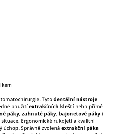
elkem
stomatochirurgie. Tyto
dentální nástroje
edné použití
extrakčních kleští
nebo přímé
né páky
,
zahnuté páky
,
bajonetové páky
i
 situace. Ergonomické rukojeti a kvalitní
ivý úchop. Správně zvolená
extrakční páka