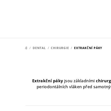
Přejít
na
obsah
/
DENTAL
/
CHIRURGIE
/
EXTRAKČNÍ PÁKY
DOMŮ
Extrakční páky
jsou základními
chirurg
periodontálních vláken před samotný