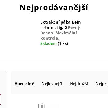
Nejprodávanější
Extrakční páka Bein
– 4 mm, fig. 5
Pevný
úchop. Maximální
kontrola.
Skladem
(1 ks)
Ř
Abecedně
Nejlevnější
Nejdražší
Nejpr
a
z
e
V