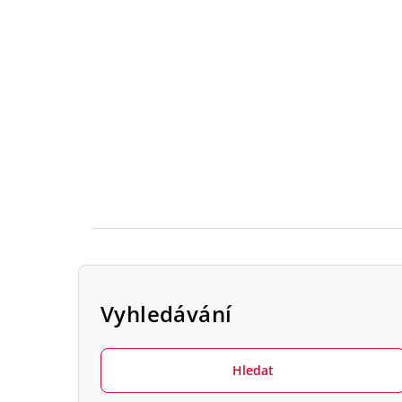
P
o
Vyhledávání
s
Hledat
t