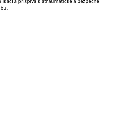
plikací a přispívá k atraumatické a bezpečné
ubu.