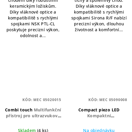
chodem díky robustním
tichý a spolehlivý chod.
keramickým ložiskům.
Díky vláknové optice a
Díky vláknové optice a
kompatibilitě s rychlými
kompatibilitě s rychlými
spojkami Sirona R/F nabízí
spojkami NSK PTL-CL
precizní výkon, dlouhou
poskytuje precizní výkon,
životnost a komfortní...
odolnost a...
KÓD:
MEC 05020015
KÓD:
MEC 05090008
Combi touch
Multifunkční
Compact piezo LED
přístroj pro ultrazvukové
Kompaktní
čištění a práškové leštění
piezoelektrický
– kompletní profylaxe v
ultrazvukový přístroj s
Skladem
(4 ks)
Na objednávku