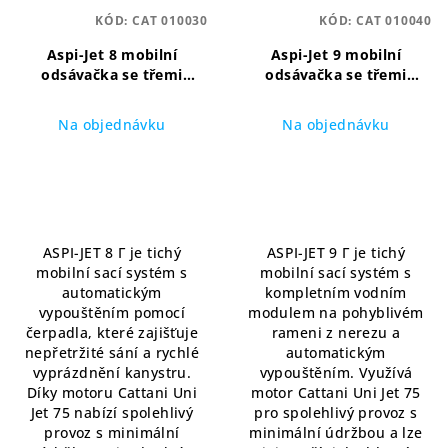
KÓD:
CAT 010030
KÓD:
CAT 010040
Aspi-Jet 8 mobilní
Aspi-Jet 9 mobilní
odsávačka se třemi
odsávačka se třemi
odsávacími hadicemi a s
odsávacími hadicemi, s
napouštěním vody do
plivátkem a s
Na objednávku
Na objednávku
poháru
Mobilní sací
napouštěním vody do
jednotka s automatickým
poháru
Mobilní sací
vypouštěním a přívodem
jednotka s kompletním
vody
vodním systémem a
automatickým
vypouštěním
ASPI-JET 8 Γ je tichý
ASPI-JET 9 Γ je tichý
mobilní sací systém s
mobilní sací systém s
automatickým
kompletním vodním
vypouštěním pomocí
modulem na pohyblivém
čerpadla, které zajišťuje
rameni z nerezu a
nepřetržité sání a rychlé
automatickým
vyprázdnění kanystru.
vypouštěním. Využívá
Díky motoru Cattani Uni
motor Cattani Uni Jet 75
Jet 75 nabízí spolehlivý
pro spolehlivý provoz s
provoz s minimální
minimální údržbou a lze