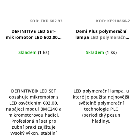
KÓD:
TKD 602.93
KÓD:
KE910860-2
DEFINITIVE LED SET-
Demi Plus polymerační
mikromotor LED 602.00 +
lampa
LED polymerační
napájecí modul BMC240 +
lampa Kerr
mikromotorová hadice
Skladem
(1 ks)
Skladem
(1 ks)
Profesionální
mikromotorový set s LED
osvětlením
DEFINITIVE® LED SET
LED polymerační lampa, u
obsahuje mikromotor s
které je použita nejnovější
LED osvětlením 602.00,
světelně polymerační
napájecí modul BMC240 a
technologie PLC
mikromotorovou hadici.
(periodický posun
Profesionální set pro
hladiny).
zubní praxi zajišťuje
vysoký výkon, stabilní