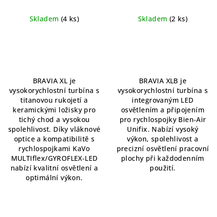
rychlé spojení KaVo
připojením pro rychlé
MULTIflex/GYROFLEX-
spojení Bien-Air Unifix
Skladem
(4 ks)
Skladem
(2 ks)
L(LED)
Vysokorychlostní
Vysokorychlostní turbína
turbína z titanu s LED
s integrovaným LED
osvětlením
osvětlením
BRAVIA XL je
BRAVIA XLB je
vysokorychlostní turbína s
vysokorychlostní turbína s
titanovou rukojetí a
integrovaným LED
keramickými ložisky pro
osvětlením a připojením
tichý chod a vysokou
pro rychlospojky Bien-Air
spolehlivost. Díky vláknové
Unifix. Nabízí vysoký
optice a kompatibilitě s
výkon, spolehlivost a
rychlospojkami KaVo
precizní osvětlení pracovní
MULTIflex/GYROFLEX-LED
plochy při každodenním
nabízí kvalitní osvětlení a
použití.
optimální výkon.