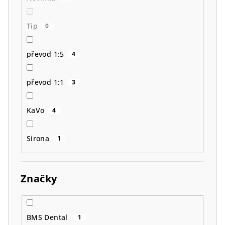
Tip
0
převod 1:5
4
převod 1:1
3
KaVo
4
Sirona
1
Značky
BMS Dental
1