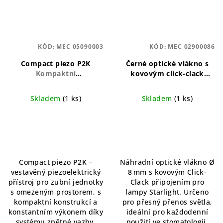
KÓD:
MEC 05090003
KÓD:
MEC 02900086
Compact piezo P2K
Černé optické vlákno s
Kompaktní
kovovým click-clack
piezoelektrický
připojením (Ø 8 mm)
ultrazvukový přístroj s
Náhradní optické vlákno s
Skladem
(1 ks)
Skladem
(1 ks)
vestavěným ovládáním
kovovým konektorem
pro stomatologické
pro Starlight systémy
jednotky
Compact piezo P2K –
Náhradní optické vlákno Ø
vestavěný piezoelektrický
8 mm s kovovým Click-
přístroj pro zubní jednotky
Clack připojením pro
s omezeným prostorem, s
lampy Starlight. Určeno
kompaktní konstrukcí a
pro přesný přenos světla,
konstantním výkonem díky
ideální pro každodenní
systému zpětné vazby.
použití ve stomatologii.