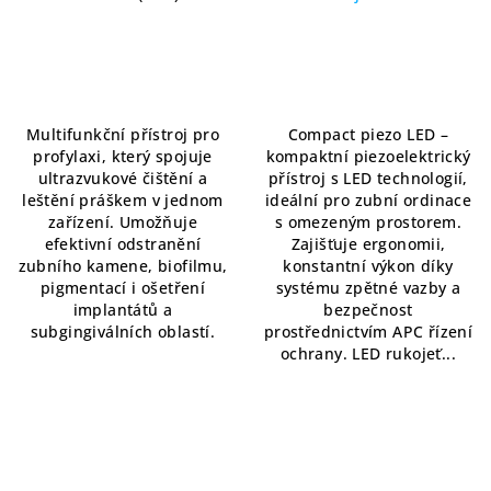
jedné jednotce
LED rukojetí pro
stomatologické jednotky
Průměrné
hodnocení
produktu
je
5,0
Multifunkční přístroj pro
Compact piezo LED –
z
profylaxi, který spojuje
kompaktní piezoelektrický
5
ultrazvukové čištění a
přístroj s LED technologií,
hvězdiček.
leštění práškem v jednom
ideální pro zubní ordinace
zařízení. Umožňuje
s omezeným prostorem.
efektivní odstranění
Zajišťuje ergonomii,
zubního kamene, biofilmu,
konstantní výkon díky
pigmentací i ošetření
systému zpětné vazby a
implantátů a
bezpečnost
subgingiválních oblastí.
prostřednictvím APC řízení
ochrany. LED rukojeť...