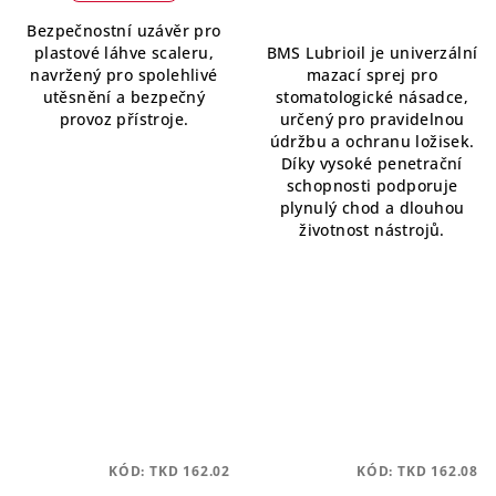
Bezpečnostní uzávěr pro
plastové láhve scaleru,
BMS Lubrioil je univerzální
navržený pro spolehlivé
mazací sprej pro
utěsnění a bezpečný
stomatologické násadce,
provoz přístroje.
určený pro pravidelnou
údržbu a ochranu ložisek.
Díky vysoké penetrační
schopnosti podporuje
plynulý chod a dlouhou
životnost nástrojů.
KÓD:
TKD 162.02
KÓD:
TKD 162.08