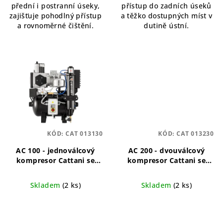
přední i postranní úseky,
přístup do zadních úseků
zajišťuje pohodlný přístup
a těžko dostupných míst v
a rovnoměrné čištění.
dutině ústní.
KÓD:
CAT 013130
KÓD:
CAT 013230
AC 100 - jednoválcový
AC 200 - dvouválcový
kompresor Cattani se
kompresor Cattani se
sušičem vzduchu
sušičem vzduchu
Jednoválcový bezolejový
Dvouválcový bezolejový
Skladem
(2 ks)
Skladem
(2 ks)
kompresor s vysoušečem
kompresor pro dvě
soupravy
Průměrné
Průměrné
hodnocení
hodnocení
produktu
produktu