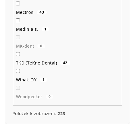
Mectron
43
Medin a.s.
1
MK-dent
0
TKD (TeKne Dental)
42
Wipak OY
1
Woodpecker
0
Položek k zobrazení:
223
V