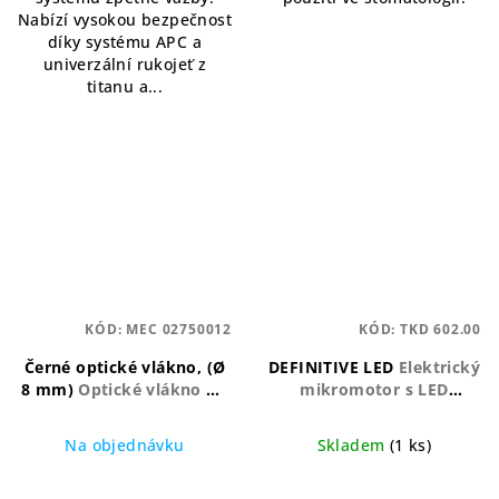
Nabízí vysokou bezpečnost
díky systému APC a
univerzální rukojeť z
titanu a...
KÓD:
MEC 02750012
KÓD:
TKD 602.00
Černé optické vlákno, (Ø
DEFINITIVE LED
Elektrický
8 mm)
Optické vlákno Ø8
mikromotor s LED
mm pro přesné dentální
osvětlením
použití
Na objednávku
Skladem
(1 ks)