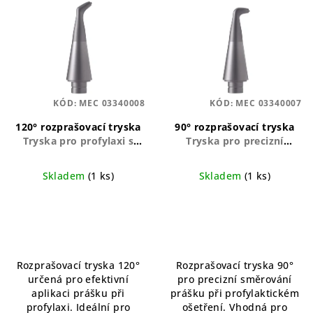
ý
p
i
s
p
KÓD:
MEC 03340008
KÓD:
MEC 03340007
r
o
120° rozprašovací tryska
90° rozprašovací tryska
Tryska pro profylaxi s
Tryska pro precizní
d
širokým úhlem postřiku
aplikaci prášku v úhlu 90°
u
Skladem
(1 ks)
Skladem
(1 ks)
k
t
ů
Rozprašovací tryska 120°
Rozprašovací tryska 90°
určená pro efektivní
pro precizní směrování
aplikaci prášku při
prášku při profylaktickém
profylaxi. Ideální pro
ošetření. Vhodná pro