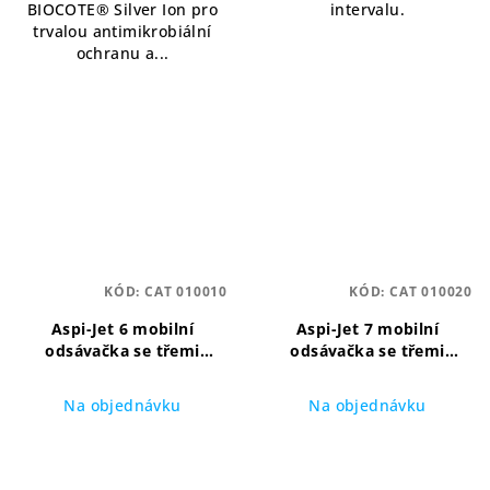
BIOCOTE® Silver Ion pro
intervalu.
trvalou antimikrobiální
ochranu a...
KÓD:
CAT 010010
KÓD:
CAT 010020
Aspi-Jet 6 mobilní
Aspi-Jet 7 mobilní
odsávačka se třemi
odsávačka se třemi
odsávacími hadicemi
odsávacími hadicemi
Mobilní odsávačka s
Tichý a spolehlivý mobilní
Na objednávku
Na objednávku
ručním vypouštěním pro
sací systém pro zubní
jednu soupravu
ordinace
Průměrné
hodnocení
produktu