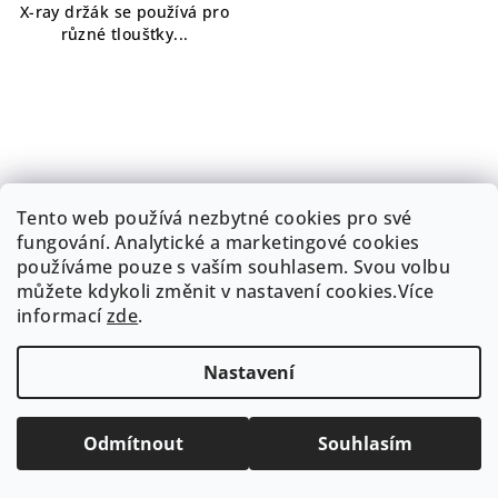
X-ray držák se používá pro
různé tloušťky...
Tento web používá nezbytné cookies pro své
fungování. Analytické a marketingové cookies
používáme pouze s vaším souhlasem. Svou volbu
KÓD:
KA1.007.5531
KÓD:
KA1.007.5530
můžete kdykoli změnit v nastavení cookies.Více
informací
zde
.
EXPERTmatic E15 C
EXPERTmatic E15 L
nesvětelný
KaVo,
světelný
KaVo, kolénkový
kolénkový násadec
násadec
Nastavení
Na objednávku
Skladem
(1 ks)
Odmítnout
Souhlasím