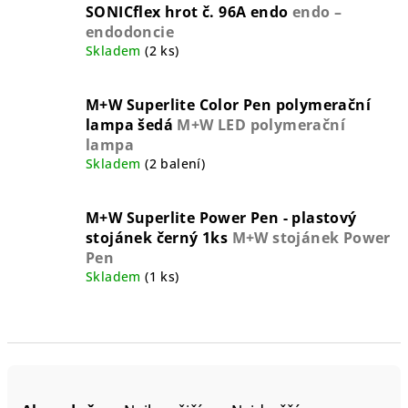
SONICflex hrot č. 96A endo
endo –
endodoncie
Skladem
(2 ks)
M+W Superlite Color Pen polymerační
lampa šedá
M+W LED polymerační
lampa
Skladem
(2 balení)
M+W Superlite Power Pen - plastový
stojánek černý 1ks
M+W stojánek Power
Pen
Skladem
(1 ks)
Ř