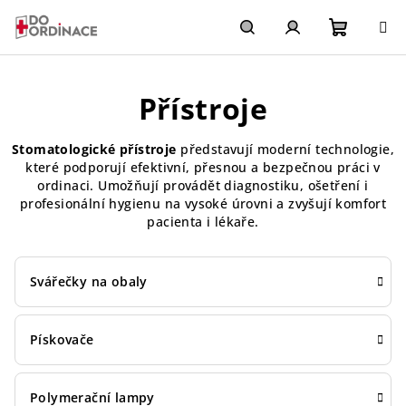
Přejít
na
obsah
Nákupn
Hledat
Přihlášení
Přístroje
košík
Stomatologické přístroje
představují moderní technologie,
které podporují efektivní, přesnou a bezpečnou práci v
ordinaci. Umožňují provádět diagnostiku, ošetření i
profesionální hygienu na vysoké úrovni a zvyšují komfort
pacienta i lékaře.
Svářečky na obaly
Pískovače
Polymerační lampy