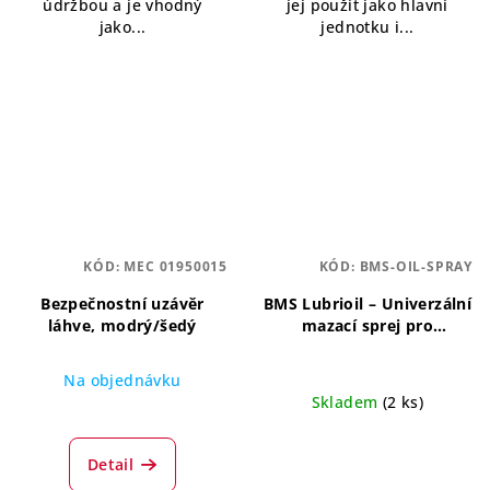
údržbou a je vhodný
jej použít jako hlavní
jako...
jednotku i...
KÓD:
MEC 01950015
KÓD:
BMS-OIL-SPRAY
Bezpečnostní uzávěr
BMS Lubrioil – Univerzální
láhve, modrý/šedý
mazací sprej pro
stomatologické násadce
500 ml
Univerzální mazací
Na objednávku
sprej pro stomatologické
Skladem
(2 ks)
násadce
Detail