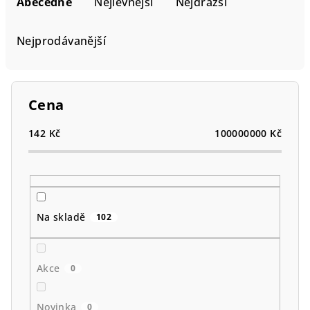
a
Abecedně
Nejlevnější
Nejdražší
z
e
Nejprodávanější
n
í
p
Cena
r
o
142
Kč
100000000
Kč
d
u
k
t
Na skladě
102
ů
Akce
0
Novinka
0