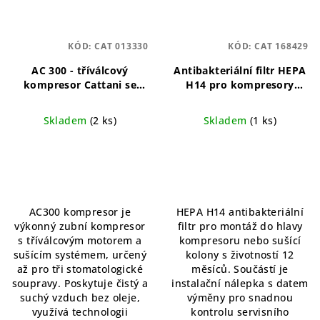
KÓD:
CAT 013330
KÓD:
CAT 168429
AC 300 - tříválcový
Antibakteriální filtr HEPA
kompresor Cattani se
H14 pro kompresory
sušičem vzduchu
Cattani
Antibakteriální
Tříválcový bezolejový
filtr pro kompresory a
Skladem
(2 ks)
Skladem
(1 ks)
kompresor pro tři
sušící kolony
soupravy
AC300 kompresor je
HEPA H14 antibakteriální
výkonný zubní kompresor
filtr pro montáž do hlavy
s tříválcovým motorem a
kompresoru nebo sušící
sušícím systémem, určený
kolony s životností 12
až pro tři stomatologické
měsíců. Součástí je
soupravy. Poskytuje čistý a
instalační nálepka s datem
suchý vzduch bez oleje,
výměny pro snadnou
využívá technologii
kontrolu servisního