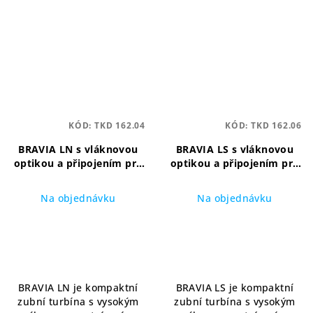
KÓD:
TKD 162.04
KÓD:
TKD 162.06
BRAVIA LN s vláknovou
BRAVIA LS s vláknovou
optikou a připojením pro
optikou a připojením pro
rychlé spojení NSK PTL-CL
rychlé spojení Sirona R/F
Kompaktní
Kompaktní
Na objednávku
Na objednávku
vysokorychlostní turbína
vysokorychlostní turbína
s připojením NSK
s připojením Sirona
BRAVIA LN je kompaktní
BRAVIA LS je kompaktní
zubní turbína s vysokým
zubní turbína s vysokým