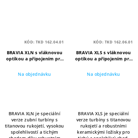
KÓD:
TKD 162.04.01
KÓD:
TKD 162.06.01
BRAVIA XLN s vláknovou
BRAVIA XLS s vláknovou
optikou a připojením pro
optikou a připojením pro
rychlé spojení NSK PTL-CL
rychlé spojení Sirona R/F
Titanová
Titanová
Na objednávku
Na objednávku
vysokorychlostní turbína
vysokorychlostní turbína
s optikou NSK
s optikou Sirona
BRAVIA XLN je speciální
BRAVIA XLS je speciální
verze zubní turbíny s
verze turbíny s titanovou
titanovou rukojetí, vysokou
rukojetí a robustními
spolehlivostí a tichým
keramickými ložisky pro