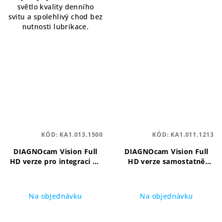
světlo kvality denního
svitu a spolehlivý chod bez
nutnosti lubrikace.
KÓD:
KA1.013.1500
KÓD:
KA1.011.1213
DIAGNOcam Vision Full
DIAGNOcam Vision Full
HD verze pro integraci na
HD verze samostatně
soupravu
KaVo,
stojící
KaVo, diagnostická
diagnostická kamera
kamera
Na objednávku
Na objednávku