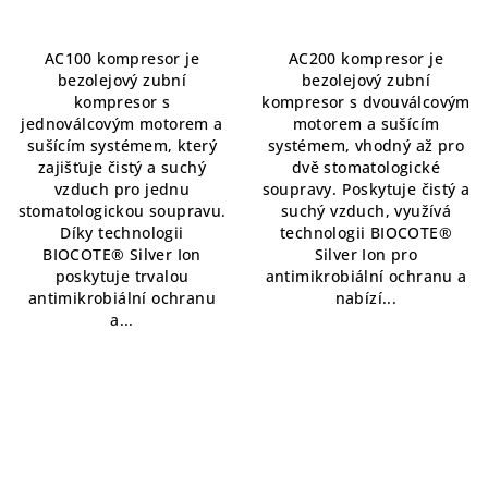
je
je
4,8
5,0
AC100 kompresor je
AC200 kompresor je
z
z
bezolejový zubní
bezolejový zubní
5
5
kompresor s
kompresor s dvouválcovým
hvězdiček.
hvězdiček.
jednoválcovým motorem a
motorem a sušícím
sušícím systémem, který
systémem, vhodný až pro
zajišťuje čistý a suchý
dvě stomatologické
vzduch pro jednu
soupravy. Poskytuje čistý a
stomatologickou soupravu.
suchý vzduch, využívá
Díky technologii
technologii BIOCOTE®
BIOCOTE® Silver Ion
Silver Ion pro
poskytuje trvalou
antimikrobiální ochranu a
antimikrobiální ochranu
nabízí...
a...