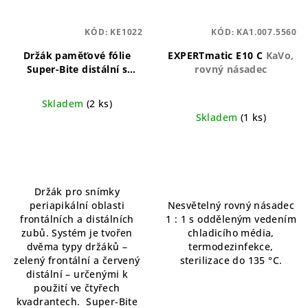
KÓD:
KE1022
KÓD:
KA1.007.5560
Držák paměťové fólie
EXPERTmatic E10 C
KaVo,
Super-Bite distální s
rovný násadec
kroužkem 4 ks
Kerr
Super-Bite
Skladem
(2 ks)
Skladem
(1 ks)
Držák pro snímky
periapikální oblasti
Nesvětelný rovný násadec
frontálních a distálních
1 : 1 s odděleným vedením
zubů. Systém je tvořen
chladicího média,
dvěma typy držáků –
termodezinfekce,
zelený frontální a červený
sterilizace do 135 °C.
distální – určenými k
použití ve čtyřech
kvadrantech. Super-Bite