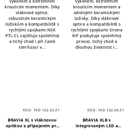
výkonem a extrémním
výkonem, extrémním
krouticím momentem. Díky
krouticím momentem a
vláknové optice,
odolnými keramickými
robustním keramickým
ložisky. Díky vláknové
ložiskům a kompatibilitě s
optice a kompatibilitě s
rychlými spojkami NSK
rychlými spojkami Sirona
PTL-CL zajišťuje spolehlivý
R/F poskytuje spolehlivý
a tichý chod i při časté
provoz, tichý chod a
sterilizaci v...
dlouhou životnost i...
KÓD:
TKD 162.02.01
KÓD:
TKD 162.08.01
BRAVIA XL s vláknovou
BRAVIA XLB s
optikou a připojením pro
integrovaným LED a