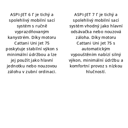
je
5,0
ASPI-JET 6 Γ je tichý a
ASPI-JET 7 Γ je tichý a
z
spolehlivý mobilní sací
spolehlivý mobilní sací
5
systém s ručně
systém vhodný jako hlavní
hvězdiček.
vyprazdňovaným
odsávačka nebo nouzová
kanystrém. Díky motoru
záloha. Díky motoru
Cattani Uni Jet 75
Cattani Uni Jet 75 s
poskytuje stabilní výkon s
automatickým
minimální údržbou a lze
vypouštěním nabízí silný
jej použít jako hlavní
výkon, minimální údržbu a
jednotku nebo nouzovou
komfortní provoz s nízkou
zálohu v zubní ordinaci.
hlučností.