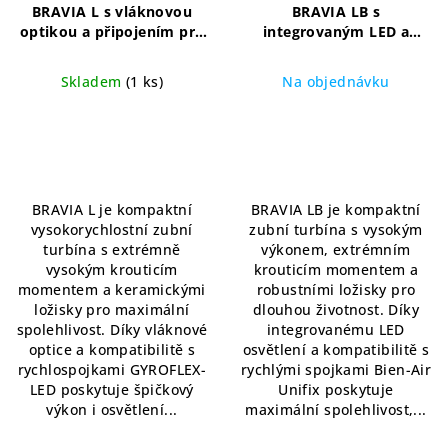
BRAVIA L s vláknovou
BRAVIA LB s
optikou a připojením pro
integrovaným LED a
rychlé spojeni KaVo
připojením pro rychlé
MULTIflex/GYROFLEX-
spojení Bien-Air Unifix
Skladem
(1 ks)
Na objednávku
L(LED)
Kompaktní
Kompaktní
vysokorychlostní turbína
vysokorychlostní turbína
Průměrné
Průměrné
s LED a připojením Bien-
hodnocení
hodnocení
Air
produktu
produktu
je
je
5,0
5,0
BRAVIA L je kompaktní
BRAVIA LB je kompaktní
z
z
vysokorychlostní zubní
zubní turbína s vysokým
5
5
turbína s extrémně
výkonem, extrémním
hvězdiček.
hvězdiček.
vysokým krouticím
krouticím momentem a
momentem a keramickými
robustními ložisky pro
ložisky pro maximální
dlouhou životnost. Díky
spolehlivost. Díky vláknové
integrovanému LED
optice a kompatibilitě s
osvětlení a kompatibilitě s
rychlospojkami GYROFLEX-
rychlými spojkami Bien-Air
LED poskytuje špičkový
Unifix poskytuje
výkon i osvětlení...
maximální spolehlivost,...