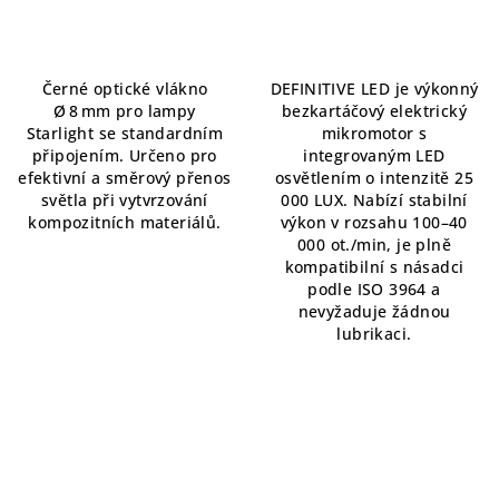
Černé optické vlákno
DEFINITIVE LED je výkonný
Ø 8 mm pro lampy
bezkartáčový elektrický
Starlight se standardním
mikromotor s
připojením. Určeno pro
integrovaným LED
efektivní a směrový přenos
osvětlením o intenzitě 25
světla při vytvrzování
000 LUX. Nabízí stabilní
kompozitních materiálů.
výkon v rozsahu 100–40
000 ot./min, je plně
kompatibilní s násadci
podle ISO 3964 a
nevyžaduje žádnou
lubrikaci.