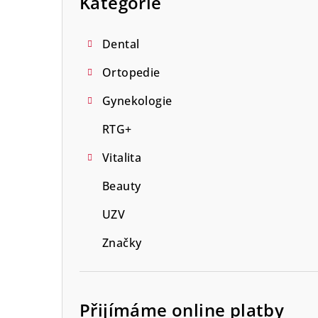
Kategorie
n
n
Dental
í
Ortopedie
p
Gynekologie
a
RTG+
n
Vitalita
e
Beauty
l
UZV
Značky
Přijímáme online platby