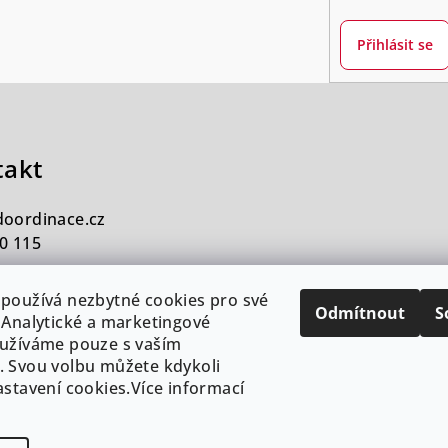
Přihlásit se
takt
doordinace.cz
0 115
používá nezbytné cookies pro své
Odmítnout
S
 Analytické a marketingové
užíváme pouze s vaším
 Svou volbu můžete kdykoli
astavení cookies.Více informací