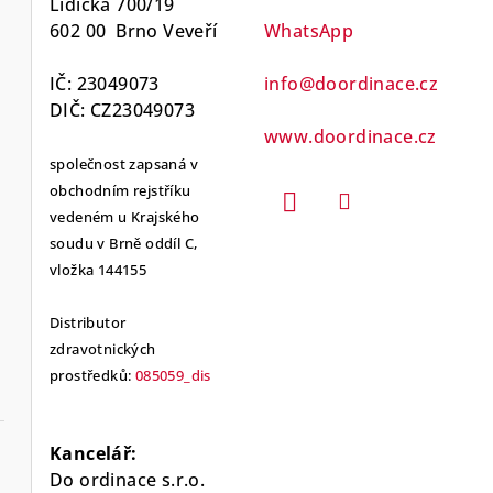
Lidická 700/19
602 00 Brno Veveří
WhatsApp
IČ: 23049073
info@doordinace.cz
DIČ: CZ23049073
www.doordinace.cz
společnost zapsaná v
obchodním rejstříku
vedeném u Krajského
soudu v Brně oddíl C,
vložka 144155
Distributor
zdravotnických
prostředků:
085059_dis
Kancelář:
Do ordinace s.r.o.