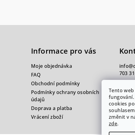
Z
á
Informace pro vás
Kon
p
a
Moje objednávka
info
@
t
703 31
FAQ
Obchodní podmínky
í
Tento web 
Podmínky ochrany osobních
fungování.
údajů
cookies po
Doprava a platba
souhlasem.
Vrácení zboží
změnit v n
zde
.