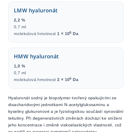
LMW hyaluronát
2,2 %
0,7 ml
6
molekulová hmotnost
1 × 10
Da
HMW hyaluronát
1,0 %
0,7 ml
6
molekulová hmotnost
2 × 10
Da
Hyaluronát sodný je biopolymer tvořený opakujícími se
disacharidovými jednotkami N-acetylglukosaminu a
kyseliny glukuronové a je fyziologickou součástí synoviální
tekutiny. Při degenerativních změnách dochází ke snížení
jeho koncentrace i změně viskoelastických vlastností, což
se podílí na progresi symptomů osteoartrózy.