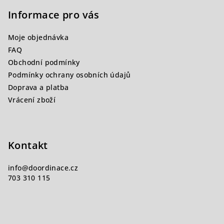
á
p
Informace pro vás
a
Moje objednávka
t
FAQ
í
Obchodní podmínky
Podmínky ochrany osobních údajů
Doprava a platba
Vrácení zboží
Kontakt
info
@
doordinace.cz
703 310 115