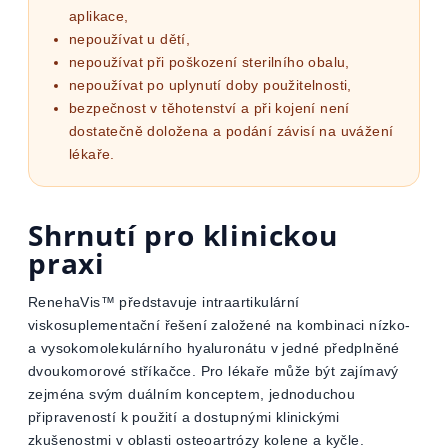
aplikace,
nepoužívat u dětí,
nepoužívat při poškození sterilního obalu,
nepoužívat po uplynutí doby použitelnosti,
bezpečnost v těhotenství a při kojení není
dostatečně doložena a podání závisí na uvážení
lékaře.
Shrnutí pro klinickou
praxi
RenehaVis™ představuje intraartikulární
viskosuplementační řešení založené na kombinaci nízko-
a vysokomolekulárního hyaluronátu v jedné předplněné
dvoukomorové stříkačce. Pro lékaře může být zajímavý
zejména svým duálním konceptem, jednoduchou
připraveností k použití a dostupnými klinickými
zkušenostmi v oblasti osteoartrózy kolene a kyčle.