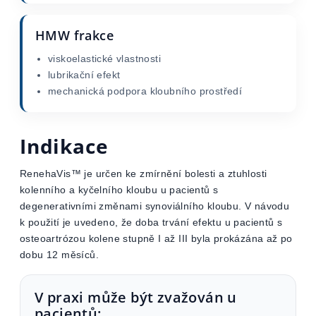
HMW frakce
viskoelastické vlastnosti
lubrikační efekt
mechanická podpora kloubního prostředí
Indikace
RenehaVis™ je určen ke zmírnění bolesti a ztuhlosti
kolenního a kyčelního kloubu u pacientů s
degenerativními změnami synoviálního kloubu. V návodu
k použití je uvedeno, že doba trvání efektu u pacientů s
osteoartrózou kolene stupně I až III byla prokázána až po
dobu 12 měsíců.
V praxi může být zvažován u
pacientů: