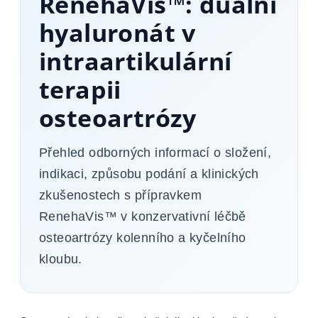
RenehaVis™: duální
hyaluronát v
intraartikulární
terapii
osteoartrózy
Přehled odborných informací o složení,
indikaci, způsobu podání a klinických
zkušenostech s přípravkem
RenehaVis™ v konzervativní léčbě
osteoartrózy kolenního a kyčelního
kloubu.