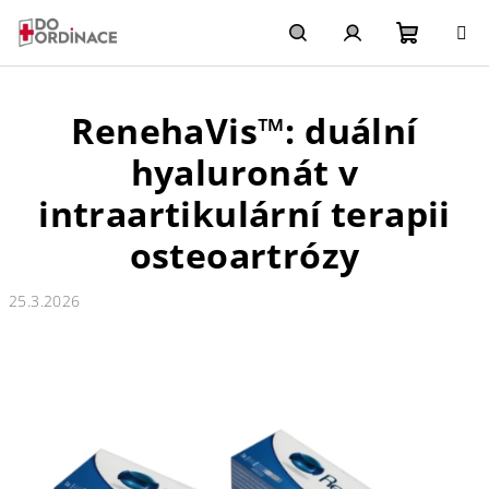
Přejít
na
obsah
Nákupn
Hledat
Přihlášení
RenehaVis™: duální
košík
hyaluronát v
intraartikulární terapii
osteoartrózy
25.3.2026