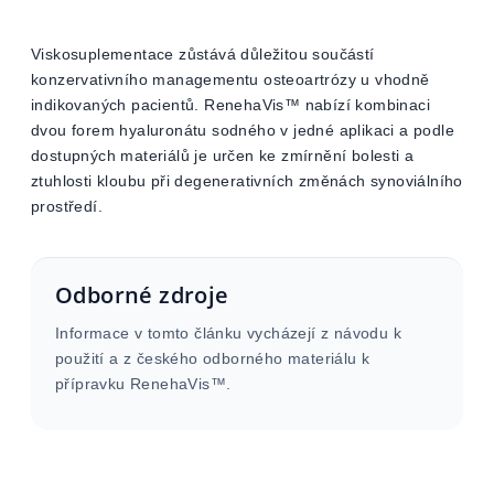
Viskosuplementace zůstává důležitou součástí
konzervativního managementu osteoartrózy u vhodně
indikovaných pacientů. RenehaVis™ nabízí kombinaci
dvou forem hyaluronátu sodného v jedné aplikaci a podle
dostupných materiálů je určen ke zmírnění bolesti a
ztuhlosti kloubu při degenerativních změnách synoviálního
prostředí.
Odborné zdroje
Informace v tomto článku vycházejí z návodu k
použití a z českého odborného materiálu k
přípravku RenehaVis™.