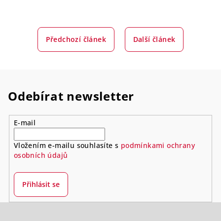
Předchozí článek
Další článek
Odebírat newsletter
E-mail
Vložením e-mailu souhlasíte s
podmínkami ochrany
osobních údajů
Přihlásit se
Z