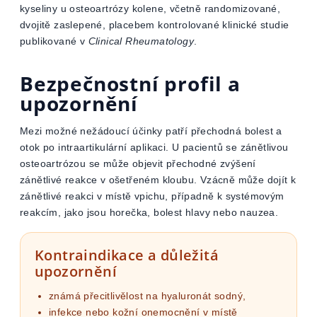
kyseliny u osteoartrózy kolene, včetně randomizované,
dvojitě zaslepené, placebem kontrolované klinické studie
publikované v
Clinical Rheumatology
.
Bezpečnostní profil a
upozornění
Mezi možné nežádoucí účinky patří přechodná bolest a
otok po intraartikulární aplikaci. U pacientů se zánětlivou
osteoartrózou se může objevit přechodné zvýšení
zánětlivé reakce v ošetřeném kloubu. Vzácně může dojít k
zánětlivé reakci v místě vpichu, případně k systémovým
reakcím, jako jsou horečka, bolest hlavy nebo nauzea.
Kontraindikace a důležitá
upozornění
známá přecitlivělost na hyaluronát sodný,
infekce nebo kožní onemocnění v místě