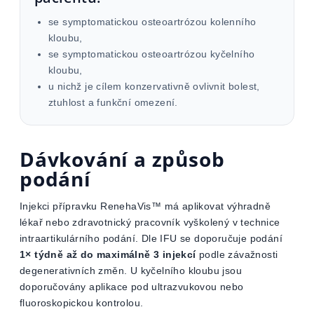
se symptomatickou osteoartrózou kolenního
kloubu,
se symptomatickou osteoartrózou kyčelního
kloubu,
u nichž je cílem konzervativně ovlivnit bolest,
ztuhlost a funkční omezení.
Dávkování a způsob
podání
Injekci přípravku RenehaVis™ má aplikovat výhradně
lékař nebo zdravotnický pracovník vyškolený v technice
intraartikulárního podání. Dle IFU se doporučuje podání
1× týdně až do maximálně 3 injekcí
podle závažnosti
degenerativních změn. U kyčelního kloubu jsou
doporučovány aplikace pod ultrazvukovou nebo
fluoroskopickou kontrolou.