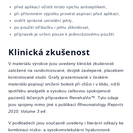
před aplikací očistit místo vpichu antiseptikem,
při přítomném výpotku provést aspiraci před aplikací,
ověřit správné umístění jehly,
po použití stříkačku i jehlu zlikvidovat,
přípravek je určen pouze k jednorázovému použití.
Klinická zkušenost
V materiálu výrobce jsou uvedeny klinické zkušenosti
založené na randomizované, dvojitě zaslepené, placebem
kontrolované studii. Grafy prezentované v českém
materiálu popisují snížení bolesti při chůzi i v klidu, nižší
spotřebu analgetik a vysokou celkovou spokojenost
pacientů léčených přípravkem RenehaVis™. Tyto údaje
jsou spojeny mimo jiné s publikací
Rheumatology Reports
2010; Volume 3:e4
.
V podkladech jsou současně uvedeny i literární odkazy ke
kombinaci nízko- a vysokomolekulární hyaluronové