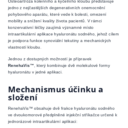
Osteoartróza kolenního a kyčelního kloubu představuje
jedno z nejčastějších degenerativních onemocnění
pohybového aparátu, které vede k bolesti, omezení
mobility a snížení kvality života pacientů. V rámci
konzervativní léčby zaujímá významné místo
intraartikulární aplikace hyaluronátu sodného, jehož cílem
je podpora funkce synoviální tekutiny a mechanických
vlastností kloubu.
Jednou z dostupných možností je přípravek
RenehaVis™
, který kombinuje dvě molekulové formy
hyaluronátu v jedné aplikaci.
Mechanismus účinku a
složení
RenehaVis™ obsahuje dvě frakce hyaluronátu sodného
ve dvoukomorové předplněné injekční stříkačce určené k
jednorázové intraartikulární aplikaci: