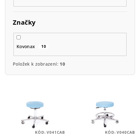
Značky
Kovonax
10
Položek k zobrazení:
10
V
ý
p
i
s
p
KÓD:
V041CAB
KÓD:
V040CAB
r