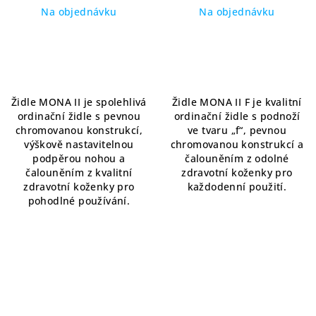
kříž
Na objednávku
Na objednávku
Židle MONA II je spolehlivá
Židle MONA II F je kvalitní
ordinační židle s pevnou
ordinační židle s podnoží
chromovanou konstrukcí,
ve tvaru „f“, pevnou
výškově nastavitelnou
chromovanou konstrukcí a
podpěrou nohou a
čalouněním z odolné
čalouněním z kvalitní
zdravotní koženky pro
zdravotní koženky pro
každodenní použití.
pohodlné používání.