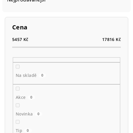
n
í
p
Cena
r
o
5457
Kč
17816
Kč
d
u
k
t
Na skladě
0
ů
Akce
0
Novinka
0
Tip
0