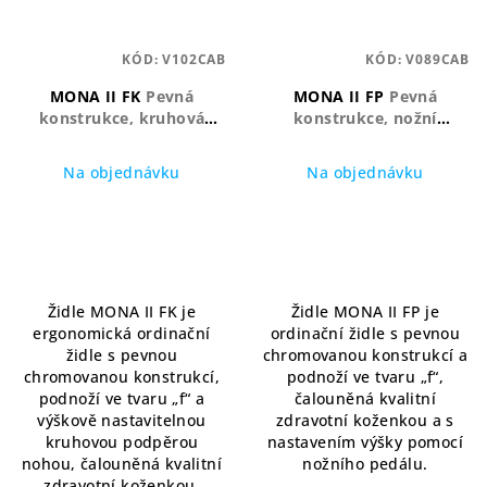
KÓD:
V102CAB
KÓD:
V089CAB
MONA II FK
Pevná
MONA II FP
Pevná
konstrukce, kruhová
konstrukce, nožní
podpěra, ergonomické
ovládání, stabilní podnož
sezení
Na objednávku
Na objednávku
Průměrné
hodnocení
produktu
je
5,0
Židle MONA II FK je
Židle MONA II FP je
z
ergonomická ordinační
ordinační židle s pevnou
5
židle s pevnou
chromovanou konstrukcí a
hvězdiček.
chromovanou konstrukcí,
podnoží ve tvaru „f“,
podnoží ve tvaru „f“ a
čalouněná kvalitní
výškově nastavitelnou
zdravotní koženkou a s
kruhovou podpěrou
nastavením výšky pomocí
nohou, čalouněná kvalitní
nožního pedálu.
zdravotní koženkou.