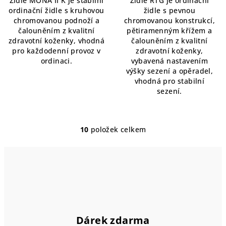
Židle MONA II K je stabilní
Židle RTG je ordinační
z
ordinační židle s kruhovou
židle s pevnou
5
chromovanou podnoží a
chromovanou konstrukcí,
hvězdiček.
čalouněním z kvalitní
pětiramenným křížem a
zdravotní koženky, vhodná
čalouněním z kvalitní
pro každodenní provoz v
zdravotní koženky,
ordinaci.
vybavená nastavením
výšky sezení a opěradel,
vhodná pro stabilní
sezení.
10
položek celkem
O
v
l
á
d
a
c
í
Dárek zdarma