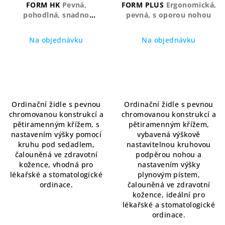
o
FORM HK
Pevná,
FORM PLUS
Ergonomická,
pohodlná, snadno
pevná, s oporou nohou
d
nastavitelná
u
Na objednávku
Na objednávku
k
Průměrné
t
hodnocení
ů
produktu
je
5,0
Ordinační židle s pevnou
Ordinační židle s pevnou
z
chromovanou konstrukcí a
chromovanou konstrukcí a
5
pětiramenným křížem, s
pětiramenným křížem,
hvězdiček.
nastavením výšky pomocí
vybavená výškově
kruhu pod sedadlem,
nastavitelnou kruhovou
čalouněná ve zdravotní
podpěrou nohou a
kožence, vhodná pro
nastavením výšky
lékařské a stomatologické
plynovým pístem,
ordinace.
čalouněná ve zdravotní
kožence, ideální pro
lékařské a stomatologické
ordinace.