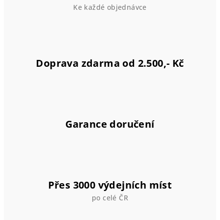
p
Ke každé objednávce
r
v
k
y
v
Doprava zdarma od 2.500,- Kč
ý
p
i
s
u
Garance doručení
Přes 3000 výdejních míst
po celé ČR