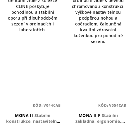
dentální židle z kolekce
ordinační židle s pevnou
CLINE poskytuje
chromovanou konstrukcí,
pohodlnou a stabilní
výškově nastavitelnou
oporu při dlouhodobém
podpěrou nohou a
sezení v ordinacích i
opěradlem, čalouněná
laboratořích.
kvalitní zdravotní
koženkou pro pohodlné
sezení.
KÓD:
V044CAB
KÓD:
V054CAB
MONA II
Stabilní
MONA II F
Stabilní
konstrukce, nastavitelná
základna, ergonomie,
podpěra, pětiramenný
snadná manipulace