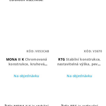
KÓD:
V053CAB
KÓD:
V3670
MONA II K
Chromovaná
RTG
Stabilní konstrukce,
konstrukce, kruhová
nastavitelná výška, pevné
podnož, komfortní sezení
patky
Na objednávku
Na objednávku
Průměrné
hodnocení
produktu
je
5,0