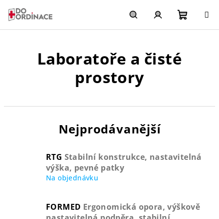
Přejít
na
obsah
Nákupn
Hledat
Přihlášení
Laboratoře a čisté
košík
prostory
Nejprodávanější
RTG
Stabilní konstrukce, nastavitelná
výška, pevné patky
Na objednávku
FORMED
Ergonomická opora, výškově
nastavitelná podpěra, stabilní