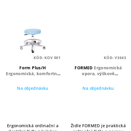
KÓD:
KOV 001
KÓD:
V3643
Form Plus/H
FORMED
Ergonomická
Ergonomická, komfortní,
opora, výškově
designová
nastavitelná podpěra,
stabilní konstrukce
Na objednávku
Na objednávku
Ergonomická ordinační a
Židle FORMED je praktická