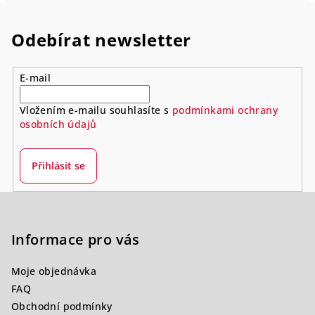
Odebírat newsletter
E-mail
Vložením e-mailu souhlasíte s
podmínkami ochrany
osobních údajů
Přihlásit se
Z
á
p
Informace pro vás
a
Moje objednávka
t
FAQ
í
Obchodní podmínky