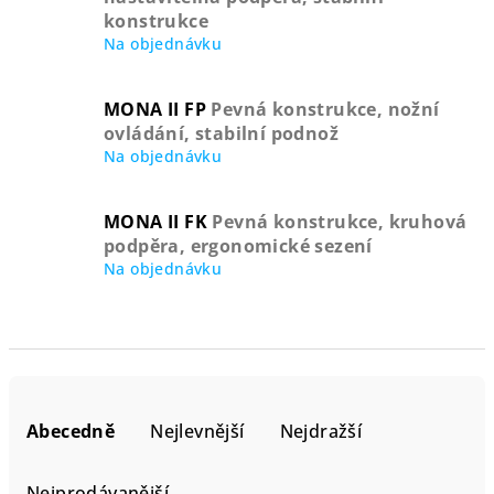
konstrukce
Na objednávku
MONA II FP
Pevná konstrukce, nožní
ovládání, stabilní podnož
Na objednávku
MONA II FK
Pevná konstrukce, kruhová
podpěra, ergonomické sezení
Na objednávku
Ř
a
Abecedně
Nejlevnější
Nejdražší
z
e
Nejprodávanější