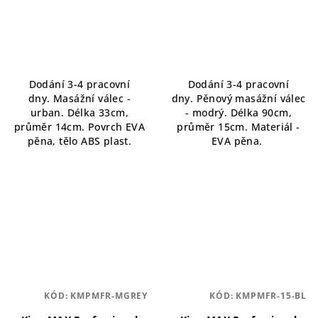
uvolnění svalů a masáž
válec pro uvolnění svalů a
fascií
masáž fascií
Dodání 3-4 pracovní
Dodání 3-4 pracovní
dny. Masážní válec -
dny. Pěnový masážní válec
urban. Délka 33cm,
- modrý. Délka 90cm,
průměr 14cm. Povrch EVA
průměr 15cm. Materiál -
pěna, tělo ABS plast.
EVA pěna.
KÓD:
KMPMFR-MGREY
KÓD:
KMPMFR-15-BL