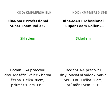
KÓD:
KMPMFR30-BLK
KÓD:
KMPMFR30-SPE
Kine-MAX Professional
Kine-MAX Professional
Super Foam Roller -
Super Foam Roller -
masážní válec - černý
masážní válec - spectre
Masážní válec pro
Masážní válec pro
Skladem
Skladem
uvolnění svalů a fascií
uvolnění svalů a fascií
Dodání 3-4 pracovní
Dodání 3-4 pracovní
dny. Masážní válec - barva
dny. Masážní válec - barva
černá. Délka 30cm,
SPECTRE. Délka 30cm,
průměr 15cm. EPE
průměr 15cm. EPE