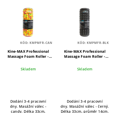
V
ý
p
i
s
p
KÓD:
KMPMFR-CAN
KÓD:
KMPMFR-BLK
r
o
Kine-MAX Professional
Kine-MAX Professional
Massage Foam Roller -
Massage Foam Roller -
d
masážní válec - candy
masážní válec - černý
u
Masážní válec pro
Masážní válec pro
Skladem
Skladem
uvolnění svalů a masáž
uvolnění svalů a masáž
k
fascií
fascií
t
ů
Dodání 3-4 pracovní
Dodání 3-4 pracovní
dny. Masážní válec -
dny. Masážní válec - černý.
candy. Délka 33cm,
Délka 33cm, průměr 14cm.