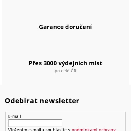
p
i
s
u
Garance doručení
Přes 3000 výdejních míst
po celé ČR
Odebírat newsletter
E-mail
Vložením e-mailu souhlasíte s
podmínkami ochrany