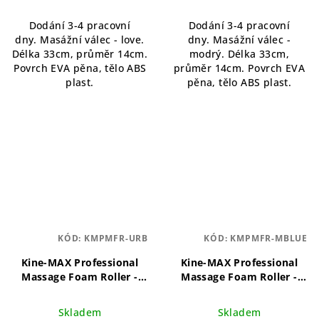
Dodání 3-4 pracovní
Dodání 3-4 pracovní
dny. Masážní válec - love.
dny. Masážní válec -
Délka 33cm, průměr 14cm.
modrý. Délka 33cm,
Povrch EVA pěna, tělo ABS
průměr 14cm. Povrch EVA
plast.
pěna, tělo ABS plast.
KÓD:
KMPMFR-URB
KÓD:
KMPMFR-MBLUE
Kine-MAX Professional
Kine-MAX Professional
Massage Foam Roller -
Massage Foam Roller -
masážní válec - urban
masážní válec Eva Foam
Masážní válec pro
90cm - modrý
Masážní
Skladem
Skladem