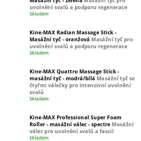
Masážní tyč - zelená
Masážní tyč pro
uvolnění svalů a podporu regenerace
Skladem
Kine-MAX Radian Massage Stick -
Masážní tyč - oranžová
Masážní tyč pro
uvolnění svalů a podporu regenerace
Skladem
Kine-MAX Quattro Massage Stick -
masážní tyč - modrá/bílá
Masážní tyč se
čtyřmi válečky pro intenzivní uvolnění
svalů
Skladem
Kine-MAX Professional Super Foam
Roller - masážní válec - spectre
Masážní
válec pro uvolnění svalů a fascií
Skladem