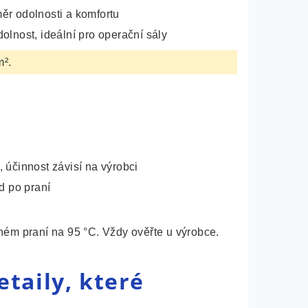
ěr odolnosti a komfortu
olnost, ideální pro operační sály
m².
í, účinnost závisí na výrobci
 po praní
ém praní na 95 °C. Vždy ověřte u výrobce.
taily, které