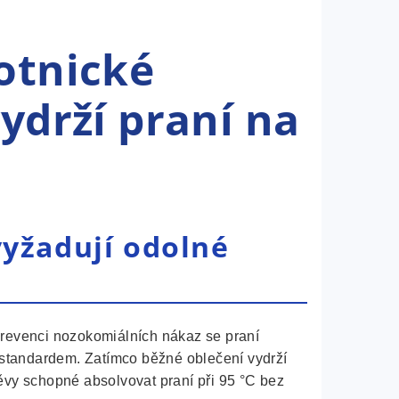
otnické
vydrží praní na
vyžadují odolné
revenci nozokomiálních nákaz se praní
 standardem. Zatímco běžné oblečení vydrží
ěvy schopné absolvovat praní při 95 °C bez