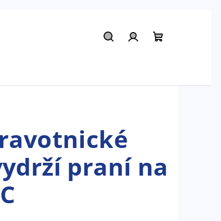
Hledat
Přihlášení
Nákupní
košík
dravotnické
vydrží praní na
°C