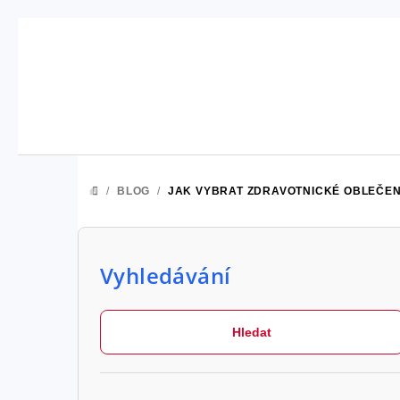
Přejít
na
obsah
/
BLOG
/
JAK VYBRAT ZDRAVOTNICKÉ OBLEČENÍ,
DOMŮ
P
o
Vyhledávání
s
t
Hledat
r
Přeskočit