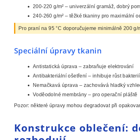
200-220 g/m² – univerzální gramáž, dobrý pom
240-260 g/m² – těžké tkaniny pro maximální od
Pro praní na 95 °C doporučujeme minimálně 200 g/
Speciální úpravy tkanin
Antistatická úprava – zabraňuje elektrování
Antibakteriální ošetření – inhibuje růst bakteri
Nemačkavá úprava – zachovává hladký vzhled
Voděodolné membrány – pro operační pláště
Pozor: některé úpravy mohou degradovat při opakovan
Konstrukce oblečení: de
rozhodují