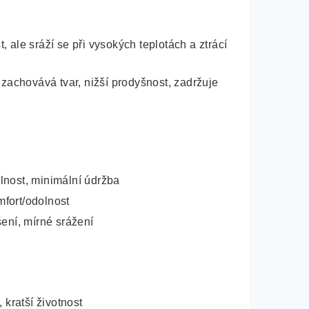
 ale sráží se při vysokých teplotách a ztrácí
 zachovává tvar, nižší prodyšnost, zadržuje
lnost, minimální údržba
fort/odolnost
šení, mírné srážení
 kratší životnost