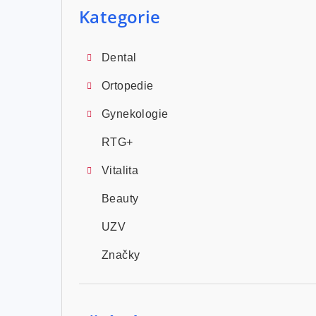
a
kategorie
Kategorie
n
n
Dental
í
Ortopedie
p
Gynekologie
a
RTG+
n
Vitalita
e
Beauty
l
UZV
Značky