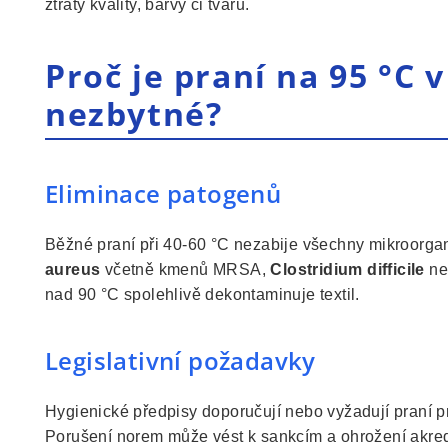
ztráty kvality, barvy či tvaru.
Proč je praní na 95 °C 
nezbytné?
Eliminace patogenů
Běžné praní při 40-60 °C nezabije všechny mikroorg
aureus
včetně kmenů MRSA,
Clostridium difficile
neb
nad 90 °C spolehlivě dekontaminuje textil.
Legislativní požadavky
Hygienické předpisy doporučují nebo vyžadují praní pr
Porušení norem může vést k sankcím a ohrožení akred