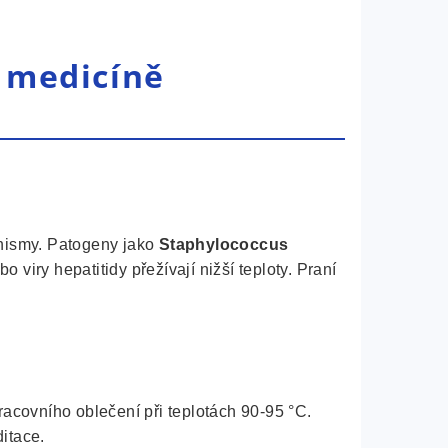
v medicíně
anismy. Patogeny jako
Staphylococcus
o viry hepatitidy přežívají nižší teploty. Praní
acovního oblečení při teplotách 90-95 °C.
itace.