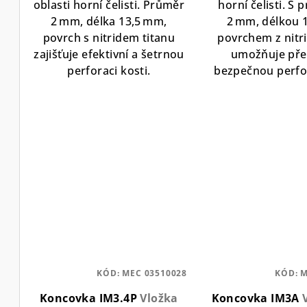
oblasti horní čelisti. Průměr
horní čelisti. S
2 mm, délka 13,5 mm,
2 mm, délkou 
povrch s nitridem titanu
povrchem z nitri
zajišťuje efektivní a šetrnou
umožňuje pře
perforaci kosti.
bezpečnou perfor
KÓD:
MEC 03510028
KÓD:
M
Koncovka IM3.4P
Vložka
Koncovka IM3A