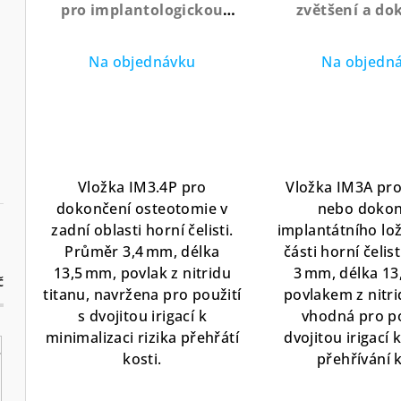
pro implantologickou
zvětšení a do
přípravu v zadní oblasti s
implantologické 
nitridovým povlakem
nitridovým p
Na objednávku
Na objedn
Vložka IM3.4P pro
Vložka IM3A pro
dokončení osteotomie v
nebo dokon
zadní oblasti horní čelisti.
implantátního lož
Průměr 3,4 mm, délka
části horní čelis
13,5 mm, povlak z nitridu
3 mm, délka 13
č
titanu, navržena pro použití
povlakem z nitri
s dvojitou irigací k
vhodná pro po
minimalizaci rizika přehřátí
dvojitou irigací
kosti.
přehřívání k