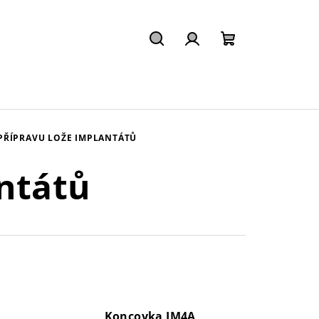
Hledat
Přihlášení
Nákupní
košík
PŘÍPRAVU LOŽE IMPLANTÁTŮ
antátů
Koncovka IM4A