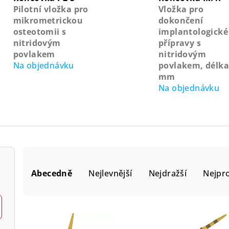
Pilotní vložka pro
Vložka pro
mikrometrickou
dokončení
osteotomii s
implantologické
nitridovým
přípravy s
povlakem
nitridovým
Na objednávku
povlakem, délka
mm
Na objednávku
Ř
Abecedně
Nejlevnější
Nejdražší
Nejpr
a
z
V
e