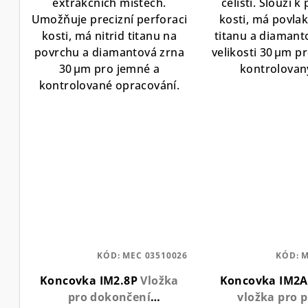
extrakčních místech.
čelisti. Slouží k
Umožňuje precizní perforaci
kosti, má povlak
kosti, má nitrid titanu na
titanu a diamant
povrchu a diamantová zrna
velikosti 30 µm p
30 µm pro jemné a
kontrolovaný
kontrolované opracování.
KÓD:
MEC 03510026
KÓD:
M
Koncovka IM2.8P
Vložka
Koncovka IM2
pro dokončení
vložka pro p