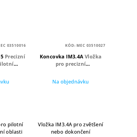
EC 03510016
KÓD:
MEC 03510027
15
Precizní
Koncovka IM3.4A
Vložka
ilotní
pro precizní
ní oblasti
implantologickou přípravu
ovlakem,
s nitridovým povlakem,
ávku
Na objednávku
 mm
průměr 3,4 mm
ro pilotní
Vložka IM3.4A pro zvětšení
ní oblasti
nebo dokončení