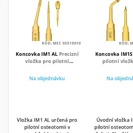
ý
n
p
í
i
p
s
r
p
KÓD:
MEC 03510010
KÓD:
M
o
Koncovka IM1 AL
Precizní
Koncovka IM1
r
d
vložka pro pilotní
pilotní vlož
o
osteotomii v místech
implantologii s
u
extrakce
nitridu ti
d
Na objednávku
Na objedn
k
u
t
k
ů
t
Vložka IM1 AL určená pro
Úvodní vložka 
ů
pilotní osteotomii v
pilotní osteotom