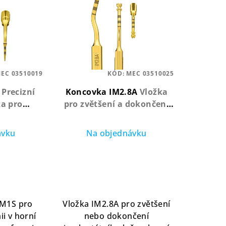
EC 03510019
KÓD:
MEC 03510025
S
Precizní
Koncovka IM2.8A
Vložka
ka pro
pro zvětšení a dokončení
 povlakem
implantologické přípravy s
tanu
nitridovým povlakem
ávku
Na objednávku
IM1S pro
Vložka IM2.8A pro zvětšení
ii v horní
nebo dokončení