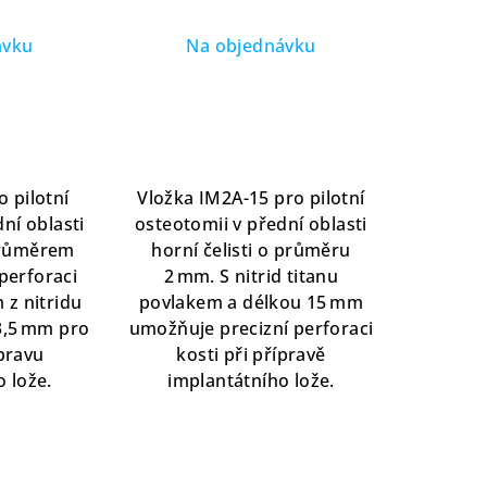
itridovým
osteotomii s nitridovým
em
povlakem, délka 15 mm
ávku
Na objednávku
 pilotní
Vložka IM2A-15 pro pilotní
ní oblasti
osteotomii v přední oblasti
 průměrem
horní čelisti o průměru
perforaci
2 mm. S nitrid titanu
 z nitridu
povlakem a délkou 15 mm
3,5 mm pro
umožňuje precizní perforaci
pravu
kosti při přípravě
 lože.
implantátního lože.