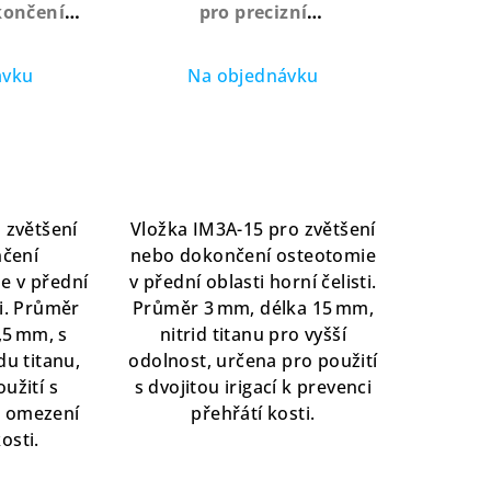
končení
pro precizní
přípravy s
implantologickou přípravu
ovlakem
s nitridovým povlakem,
ávku
Na objednávku
délka 15 mm
 zvětšení
Vložka IM3A-15 pro zvětšení
čení
nebo dokončení osteotomie
e v přední
v přední oblasti horní čelisti.
ti. Průměr
Průměr 3 mm, délka 15 mm,
,5 mm, s
nitrid titanu pro vyšší
du titanu,
odolnost, určena pro použití
užití s
s dvojitou irigací k prevenci
 k omezení
přehřátí kosti.
osti.