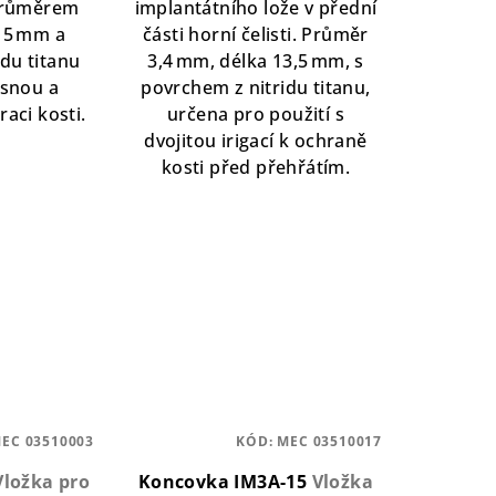
 průměrem
implantátního lože v přední
15 mm a
části horní čelisti. Průměr
du titanu
3,4 mm, délka 13,5 mm, s
snou a
povrchem z nitridu titanu,
aci kosti.
určena pro použití s
dvojitou irigací k ochraně
kosti před přehřátím.
EC 03510003
KÓD:
MEC 03510017
Vložka pro
Koncovka IM3A-15
Vložka