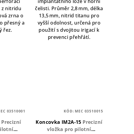
 perforaci
implantátního lože v horní
 z nitridu
čelisti. Průměr 2,8 mm, délka
ová zrna o
13,5 mm, nitrid titanu pro
ro přesný a
vyšší odolnost, určená pro
 řez.
použití s dvojitou irigací k
prevenci přehřátí.
EC 03510001
KÓD:
MEC 03510015
A
Precizní
Koncovka IM2A-15
Precizní
ilotní
vložka pro pilotní