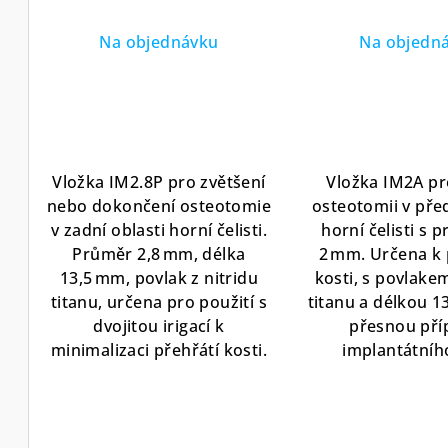
implantologické přípravy s
osteotomii s n
nitridovým povlakem a
povlak
Na objednávku
Na objedn
ochranou proti přehřátí
Vložka IM2.8P pro zvětšení
Vložka IM2A pro
nebo dokončení osteotomie
osteotomii v před
v zadní oblasti horní čelisti.
horní čelisti s
Průměr 2,8 mm, délka
2 mm. Určena k 
13,5 mm, povlak z nitridu
kosti, s povlakem
titanu, určena pro použití s
titanu a délkou 1
dvojitou irigací k
přesnou pří
minimalizaci přehřátí kosti.
implantátního