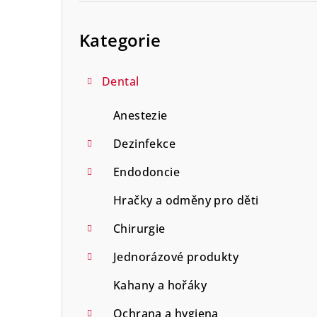
r
Přeskočit
a
kategorie
Kategorie
n
n
Dental
í
Anestezie
p
Dezinfekce
a
Endodoncie
n
Hračky a odměny pro děti
e
Chirurgie
l
Jednorázové produkty
Kahany a hořáky
Ochrana a hygiena