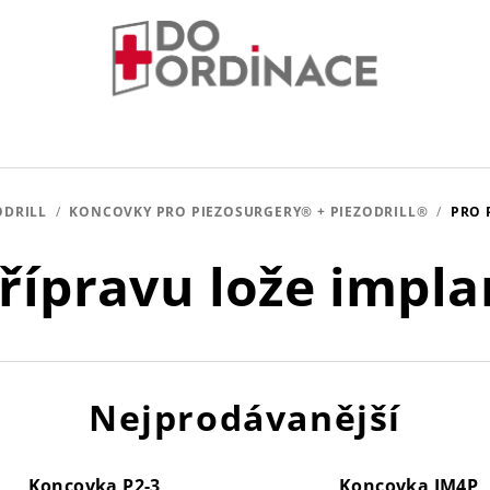
ODRILL
/
KONCOVKY PRO PIEZOSURGERY® + PIEZODRILL®
/
PRO 
řípravu lože impl
Nejprodávanější
Koncovka P2-3
Koncovka IM4P