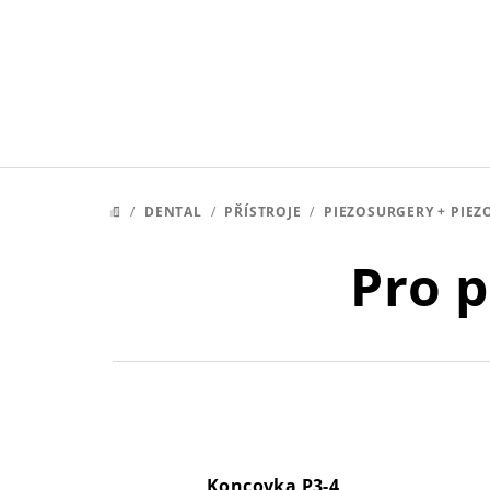
Přejít
na
obsah
/
DENTAL
/
PŘÍSTROJE
/
PIEZOSURGERY + PIEZ
DOMŮ
Pro p
Koncovka P3-4