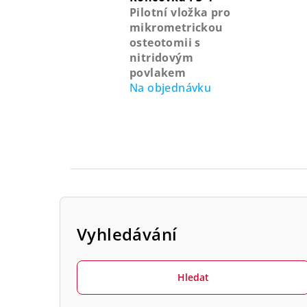
Pilotní vložka pro
mikrometrickou
osteotomii s
nitridovým
povlakem
Na objednávku
P
o
Vyhledávání
s
Hledat
t