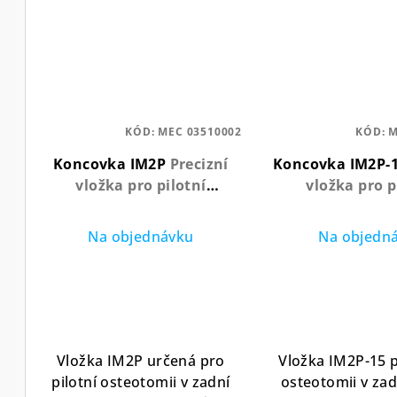
KÓD:
MEC 03510002
KÓD:
M
Koncovka IM2P
Precizní
Koncovka IM2P-
vložka pro pilotní
vložka pro p
osteotomii v zadní oblasti
osteotomii v zad
s nitridovým povlakem
s nitridovým p
Na objednávku
Na objedn
délka 15
Vložka IM2P určená pro
Vložka IM2P-15 p
pilotní osteotomii v zadní
osteotomii v zad