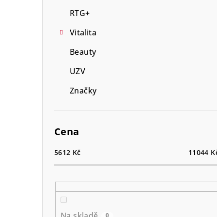
RTG+
Vitalita
Beauty
UZV
Značky
Cena
5612
Kč
11044
K
Na skladě
0