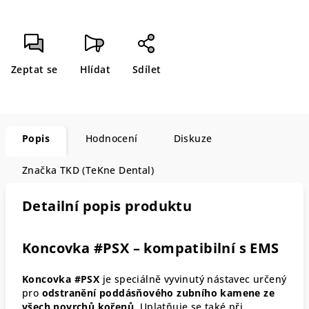
Zeptat se
Hlídat
Sdílet
Popis
Hodnocení
Diskuze
Značka
TKD (TeKne Dental)
Detailní popis produktu
Koncovka #PSX – kompatibilní s EMS
Koncovka #PSX
je speciálně vyvinutý nástavec určený
pro
odstranění poddásňového zubního kamene ze
všech povrchů kořenů
. Uplatňuje se také při