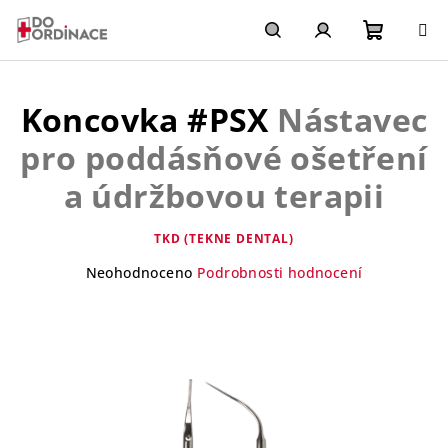
Přejít
na
obsah
Nákupn
Hledat
Přihlášení
Koncovka #PSX
Nástavec
košík
pro poddásňové ošetření
a údržbovou terapii
TKD (TEKNE DENTAL)
Průměrné
Neohodnoceno
Podrobnosti hodnocení
hodnocení
produktu
je
0,0
z
5
hvězdiček.