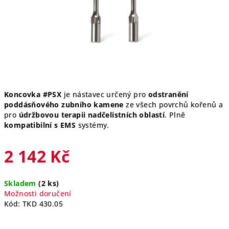
Koncovka #PSX
je nástavec určený pro
odstranění
poddásňového zubního kamene
ze všech povrchů kořenů a
pro
údržbovou terapii nadčelistních oblastí
. Plně
kompatibilní s EMS
systémy.
2 142 Kč
Měrná
Skladem
(2 ks)
cena:
Možnosti doručení
Kód:
TKD 430.05