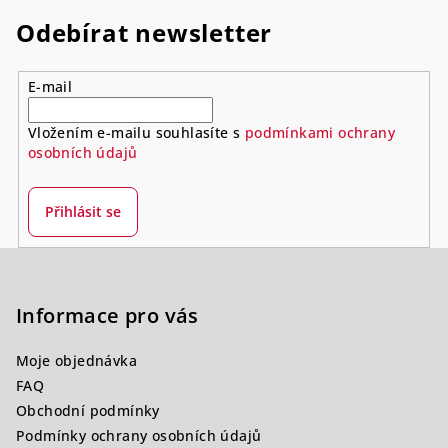
Odebírat newsletter
E-mail
Vložením e-mailu souhlasíte s
podmínkami ochrany
osobních údajů
Přihlásit se
Z
á
p
Informace pro vás
a
Moje objednávka
t
FAQ
í
Obchodní podmínky
Podmínky ochrany osobních údajů