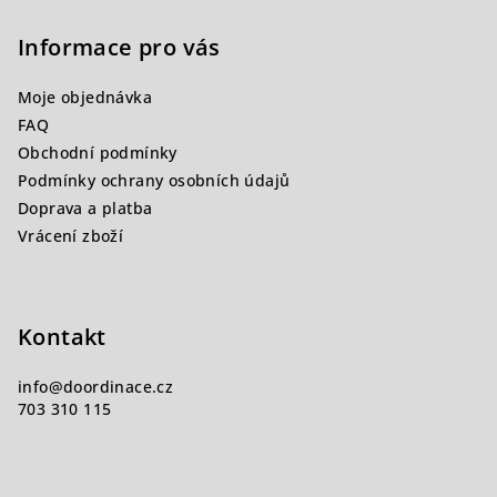
á
p
Informace pro vás
a
Moje objednávka
t
FAQ
í
Obchodní podmínky
Podmínky ochrany osobních údajů
Doprava a platba
Vrácení zboží
Kontakt
info
@
doordinace.cz
703 310 115