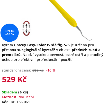
589 Kč
–10 %
Kyreta
Gracey Easy-Color tvrdá fig. 5/6
je určena pro
přesnou
subgingivální kyretáž
v oblasti
předních zubů
a
premolárů
. Nabízí vysokou pevnost, ostré ostří a pohodlný
úchop pro efektivní profesionální použití.
standardní cena:
589 Kč
–10 %
529 Kč
Měrná
Skladem
(6 ks)
cena:
Možnosti doručení
Kód:
DP.156.061