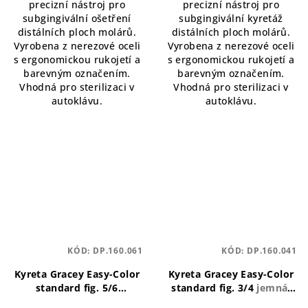
precizní nástroj pro
precizní nástroj pro
subgingivální ošetření
subgingivální kyretáž
distálních ploch molárů.
distálních ploch molárů.
Vyrobena z nerezové oceli
Vyrobena z nerezové oceli
s ergonomickou rukojetí a
s ergonomickou rukojetí a
barevným označením.
barevným označením.
Vhodná pro sterilizaci v
Vhodná pro sterilizaci v
autoklávu.
autoklávu.
KÓD:
DP.160.061
KÓD:
DP.160.041
Kyreta Gracey Easy-Color
Kyreta Gracey Easy-Color
standard fig. 5/6
standard fig. 3/4
jemná,
spolehlivá, ergonomická,
ergonomická, přesná