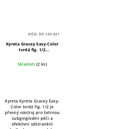
KÓD:
DP.156.021
Kyreta Gracey Easy-Color
tvrdá fig. 1/2
ergonomický, barevně
označený, přesný
Skladem
(2 ks)
Kyreta Kyreta Gracey Easy-
Color tvrdá fig. 1/2 je
přesný nástroj pro šetrnou
subgingivální péči a
efektivní odstranění