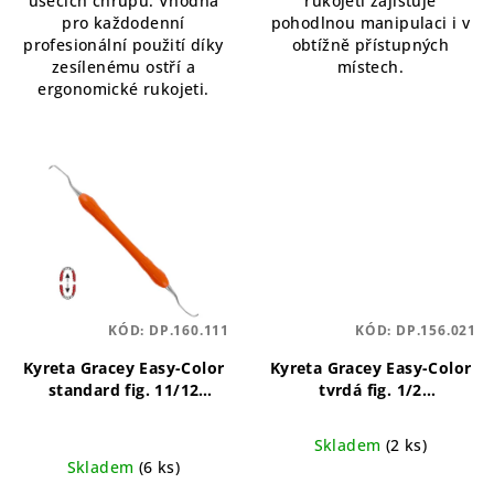
úsecích chrupu. Vhodná
rukojeti zajišťuje
pro každodenní
pohodlnou manipulaci i v
profesionální použití díky
obtížně přístupných
zesílenému ostří a
místech.
ergonomické rukojeti.
KÓD:
DP.160.111
KÓD:
DP.156.021
Kyreta Gracey Easy-Color
Kyreta Gracey Easy-Color
standard fig. 11/12
tvrdá fig. 1/2
precizní, ergonomický,
ergonomický, barevně
odolný
označený, přesný
Skladem
(2 ks)
Skladem
(6 ks)