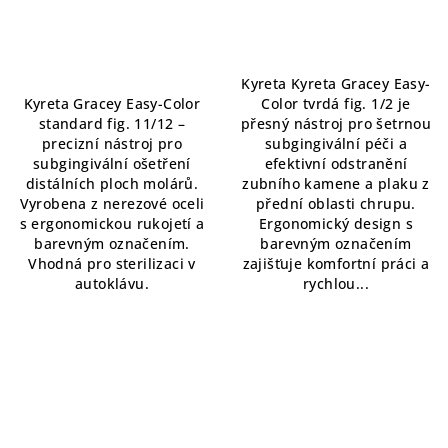
Kyreta Kyreta Gracey Easy-
Kyreta Gracey Easy-Color
Color tvrdá fig. 1/2 je
standard fig. 11/12 –
přesný nástroj pro šetrnou
precizní nástroj pro
subgingivální péči a
subgingivální ošetření
efektivní odstranění
distálních ploch molárů.
zubního kamene a plaku z
Vyrobena z nerezové oceli
přední oblasti chrupu.
s ergonomickou rukojetí a
Ergonomický design s
barevným označením.
barevným označením
Vhodná pro sterilizaci v
zajišťuje komfortní práci a
autoklávu.
rychlou...