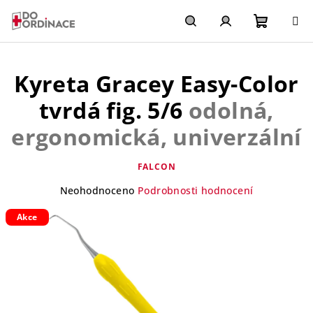
Přejít
na
obsah
Nákupn
Hledat
Přihlášení
Kyreta Gracey Easy-Color
košík
tvrdá fig. 5/6
odolná,
ergonomická, univerzální
FALCON
Průměrné
Neohodnoceno
Podrobnosti hodnocení
hodnocení
Akce
produktu
je
0,0
z
5
hvězdiček.