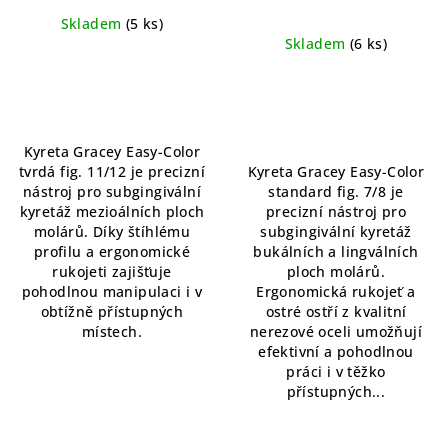
Skladem
(5 ks)
Skladem
(6 ks)
Průměrné
hodnocení
produktu
je
Kyreta Gracey Easy-Color
5,0
tvrdá fig. 11/12 je precizní
Kyreta Gracey Easy-Color
z
nástroj pro subgingivální
standard fig. 7/8 je
5
kyretáž mezioálních ploch
precizní nástroj pro
hvězdiček.
molárů. Díky štíhlému
subgingivální kyretáž
profilu a ergonomické
bukálních a lingválních
rukojeti zajišťuje
ploch molárů.
pohodlnou manipulaci i v
Ergonomická rukojeť a
obtížně přístupných
ostré ostří z kvalitní
místech.
nerezové oceli umožňují
efektivní a pohodlnou
práci i v těžko
přístupných...