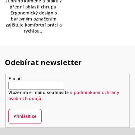
zubního kamene a plaku z
přední oblasti chrupu.
Ergonomický design s
barevným označením
zajišťuje komfortní práci a
rychlou...
Odebírat newsletter
E-mail
Vložením e-mailu souhlasíte s
podmínkami ochrany
osobních údajů
Přihlásit se
Z