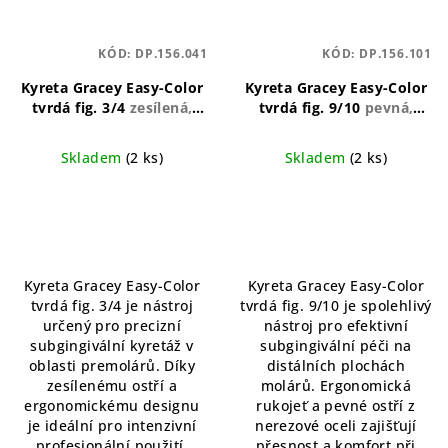
KÓD:
DP.156.041
KÓD:
DP.156.101
Kyreta Gracey Easy-Color
Kyreta Gracey Easy-Color
tvrdá fig. 3/4
zesílená,
tvrdá fig. 9/10
pevná,
ergonomická, anatomicky
ergonomická, přesná
tvarovaná
Skladem
(2 ks)
Skladem
(2 ks)
Kyreta Gracey Easy-Color
Kyreta Gracey Easy-Color
tvrdá fig. 3/4 je nástroj
tvrdá fig. 9/10 je spolehlivý
určený pro precizní
nástroj pro efektivní
subgingivální kyretáž v
subgingivální péči na
oblasti premolárů. Díky
distálních plochách
zesílenému ostří a
molárů. Ergonomická
ergonomickému designu
rukojeť a pevné ostří z
je ideální pro intenzivní
nerezové oceli zajišťují
profesionální použití.
přesnost a komfort při