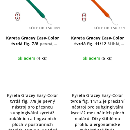
KÓD:
DP.156.081
KÓD:
DP.156.111
Kyreta Gracey Easy-Color
Kyreta Gracey Easy-Color
tvrdá fig. 7/8
pevná,
tvrdá fig. 11/12
štíhlá,
ergonomická, odolná
ergonomická, odolná
Skladem
(4 ks)
Skladem
(5 ks)
Kyreta Gracey Easy-Color
Kyreta Gracey Easy-Color
tvrdá fig. 7/8 je pevný
tvrdá fig. 11/12 je precizní
nástroj pro přesnou
nástroj pro subgingivální
subgingivální kyretáž
kyretáž mezioálních ploch
bukálních a lingválních
molárů. Díky štíhlému
ploch v postranních
profilu a ergonomické