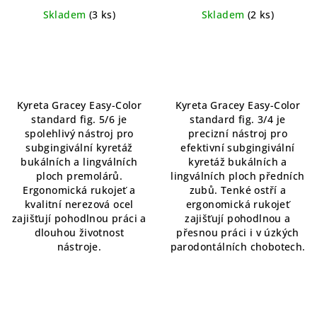
přesná
Skladem
(3 ks)
Skladem
(2 ks)
Průměrné
hodnocení
produktu
je
5,0
Kyreta Gracey Easy-Color
Kyreta Gracey Easy-Color
z
standard fig. 5/6 je
standard fig. 3/4 je
5
spolehlivý nástroj pro
precizní nástroj pro
hvězdiček.
subgingivální kyretáž
efektivní subgingivální
bukálních a lingválních
kyretáž bukálních a
ploch premolárů.
lingválních ploch předních
Ergonomická rukojeť a
zubů. Tenké ostří a
kvalitní nerezová ocel
ergonomická rukojeť
zajišťují pohodlnou práci a
zajišťují pohodlnou a
dlouhou životnost
přesnou práci i v úzkých
nástroje.
parodontálních chobotech.