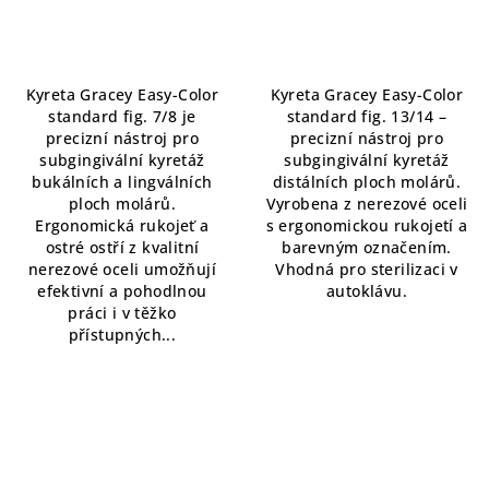
hodnocení
produktu
je
5,0
Kyreta Gracey Easy-Color
Kyreta Gracey Easy-Color
z
standard fig. 7/8 je
standard fig. 13/14 –
5
precizní nástroj pro
precizní nástroj pro
hvězdiček.
subgingivální kyretáž
subgingivální kyretáž
bukálních a lingválních
distálních ploch molárů.
ploch molárů.
Vyrobena z nerezové oceli
Ergonomická rukojeť a
s ergonomickou rukojetí a
ostré ostří z kvalitní
barevným označením.
nerezové oceli umožňují
Vhodná pro sterilizaci v
efektivní a pohodlnou
autoklávu.
práci i v těžko
přístupných...