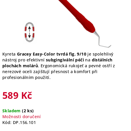
Kyreta
Gracey Easy-Color tvrdá fig. 9/10
je spolehlivý
nástroj pro efektivní
subgingivální péči
na
distálních
plochách molárů
. Ergonomická rukojeť a pevné ostří z
nerezové oceli zajišťují přesnost a komfort při
profesionálním použití.
589 Kč
Měrná
Skladem
(2 ks)
cena:
Možnosti doručení
Kód:
DP.156.101