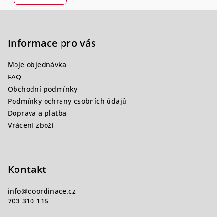
Z
á
p
Informace pro vás
a
Moje objednávka
t
FAQ
í
Obchodní podmínky
Podmínky ochrany osobních údajů
Doprava a platba
Vrácení zboží
Kontakt
info
@
doordinace.cz
703 310 115