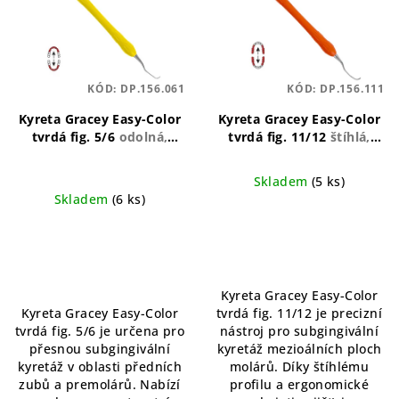
KÓD:
DP.156.061
KÓD:
DP.156.111
Kyreta Gracey Easy-Color
Kyreta Gracey Easy-Color
tvrdá fig. 5/6
odolná,
tvrdá fig. 11/12
štíhlá,
ergonomická, univerzální
ergonomická, odolná
Skladem
(5 ks)
Skladem
(6 ks)
Kyreta Gracey Easy-Color
Kyreta Gracey Easy-Color
tvrdá fig. 11/12 je precizní
tvrdá fig. 5/6 je určena pro
nástroj pro subgingivální
přesnou subgingivální
kyretáž mezioálních ploch
kyretáž v oblasti předních
molárů. Díky štíhlému
zubů a premolárů. Nabízí
profilu a ergonomické