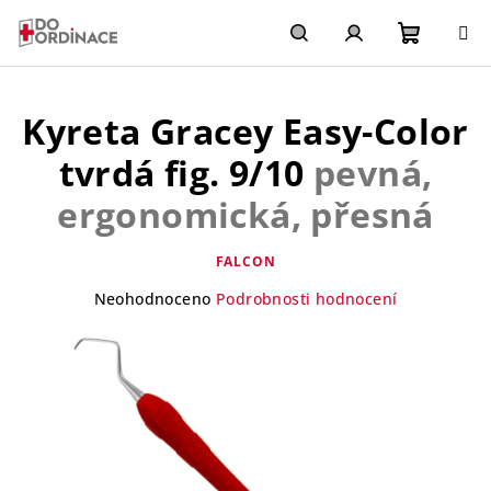
Přejít
na
obsah
Nákupn
Hledat
Přihlášení
Kyreta Gracey Easy-Color
košík
tvrdá fig. 9/10
pevná,
ergonomická, přesná
FALCON
Průměrné
Neohodnoceno
Podrobnosti hodnocení
hodnocení
produktu
je
0,0
z
5
hvězdiček.