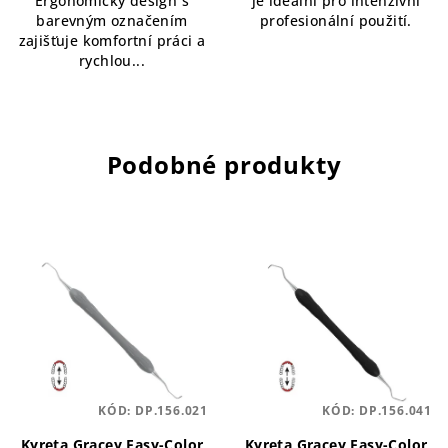
Ergonomický design s
je ideální pro intenzivní
barevným označením
profesionální použití.
zajišťuje komfortní práci a
rychlou...
Podobné produkty
KÓD:
DP.156.021
KÓD:
DP.156.041
Kyreta Gracey Easy-Color
Kyreta Gracey Easy-Color