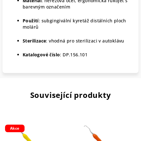
Materiál
: nerezová ocel, ergonomická rukojeť s
barevným označením
Použití
: subgingivální kyretáž distálních ploch
molárů
Sterilizace
: vhodná pro sterilizaci v autoklávu
Katalogové číslo
:
DP.156.101
Související produkty
Akce