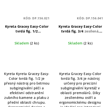
KÓD:
DP.156.021
KÓD:
DP.156.041
Kyreta Gracey Easy-Color
Kyreta Gracey Easy-Color
tvrdá fig. 1/2
tvrdá fig. 3/4
zesílená,
ergonomický, barevně
ergonomická, anatomicky
označený, přesný
tvarovaná
Skladem
(2 ks)
Skladem
(2 ks)
Kyreta Kyreta Gracey Easy-
Kyreta Gracey Easy-Color
Color tvrdá fig. 1/2 je
tvrdá fig. 3/4 je nástroj
přesný nástroj pro šetrnou
určený pro precizní
subgingivální péči a
subgingivální kyretáž v
efektivní odstranění
oblasti premolárů. Díky
zubního kamene a plaku z
zesílenému ostří a
přední oblasti chrupu.
ergonomickému designu