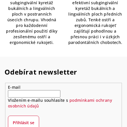
subgingivální kyretáž
efektivní subgingivální
bukálních a lingválních
kyretáž bukálních a
ploch v postranních
lingválních ploch předních
úsecích chrupu. Vhodná
zubů. Tenké ostří a
pro každodenní
ergonomická rukojeť
profesionální použití díky
zajišťují pohodlnou a
zesílenému ostří a
přesnou práci i v úzkých
ergonomické rukojeti.
parodontálních chobotech.
Odebírat newsletter
E-mail
Vložením e-mailu souhlasíte s
podmínkami ochrany
osobních údajů
Přihlásit se