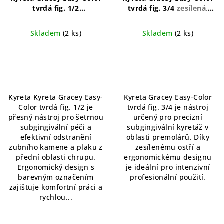
tvrdá fig. 1/2
tvrdá fig. 3/4
zesílená,
ergonomický, barevně
ergonomická, anatomicky
označený, přesný
tvarovaná
Skladem
(2 ks)
Skladem
(2 ks)
Kyreta Kyreta Gracey Easy-
Kyreta Gracey Easy-Color
Color tvrdá fig. 1/2 je
tvrdá fig. 3/4 je nástroj
přesný nástroj pro šetrnou
určený pro precizní
subgingivální péči a
subgingivální kyretáž v
efektivní odstranění
oblasti premolárů. Díky
zubního kamene a plaku z
zesílenému ostří a
přední oblasti chrupu.
ergonomickému designu
Ergonomický design s
je ideální pro intenzivní
barevným označením
profesionální použití.
zajišťuje komfortní práci a
rychlou...