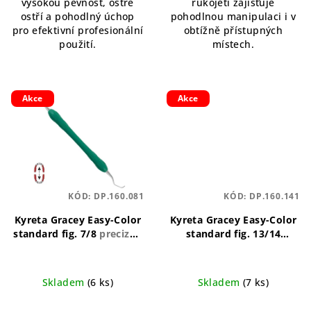
vysokou pevnost, ostré
rukojeti zajišťuje
ostří a pohodlný úchop
pohodlnou manipulaci i v
pro efektivní profesionální
obtížně přístupných
použití.
místech.
Akce
Akce
KÓD:
DP.160.081
KÓD:
DP.160.141
Kyreta Gracey Easy-Color
Kyreta Gracey Easy-Color
standard fig. 7/8
precizní,
standard fig. 13/14
ergonomická, odolná
precizní, ergonomický,
odolný
Skladem
(6 ks)
Skladem
(7 ks)
Průměrné