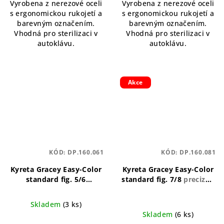
Vyrobena z nerezové oceli
Vyrobena z nerezové oceli
s ergonomickou rukojetí a
s ergonomickou rukojetí a
barevným označením.
barevným označením.
Vhodná pro sterilizaci v
Vhodná pro sterilizaci v
autoklávu.
autoklávu.
Akce
KÓD:
DP.160.061
KÓD:
DP.160.081
Kyreta Gracey Easy-Color
Kyreta Gracey Easy-Color
standard fig. 5/6
standard fig. 7/8
precizní,
spolehlivá, ergonomická,
ergonomická, odolná
přesná
Skladem
(3 ks)
Skladem
(6 ks)
Průměrné