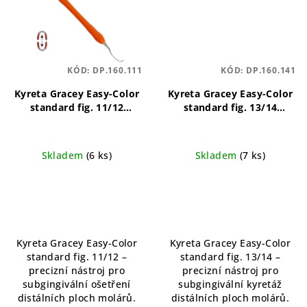
KÓD:
DP.160.111
KÓD:
DP.160.141
Kyreta Gracey Easy-Color
Kyreta Gracey Easy-Color
standard fig. 11/12
standard fig. 13/14
precizní, ergonomický,
precizní, ergonomický,
odolný
odolný
Skladem
(6 ks)
Skladem
(7 ks)
Kyreta Gracey Easy-Color
Kyreta Gracey Easy-Color
standard fig. 11/12 –
standard fig. 13/14 –
precizní nástroj pro
precizní nástroj pro
subgingivální ošetření
subgingivální kyretáž
distálních ploch molárů.
distálních ploch molárů.