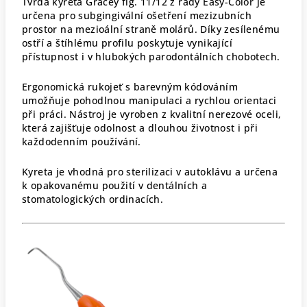
Tvrdá kyreta Gracey fig. 11/12 z řady Easy-Color je
určena pro subgingivální ošetření mezizubních
prostor na mezioální straně molárů. Díky zesílenému
ostří a štíhlému profilu poskytuje vynikající
přístupnost i v hlubokých parodontálních chobotech.
Ergonomická rukojeť s barevným kódováním
umožňuje pohodlnou manipulaci a rychlou orientaci
při práci. Nástroj je vyroben z kvalitní nerezové oceli,
která zajišťuje odolnost a dlouhou životnost i při
každodenním používání.
Kyreta je vhodná pro sterilizaci v autoklávu a určena
k opakovanému použití v dentálních a
stomatologických ordinacích.