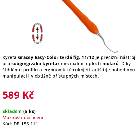
Kyreta
Gracey Easy-Color tvrdá fig. 11/12
je precizní nástroj
pro
subgingivální kyretáž
mezioálních ploch
molárů
. Díky
štíhlému profilu a ergonomické rukojeti zajišťuje pohodlnou
manipulaci i v obtížně přístupných místech.
589 Kč
Měrná
Skladem
(5 ks)
cena:
Možnosti doručení
Kód:
DP.156.111