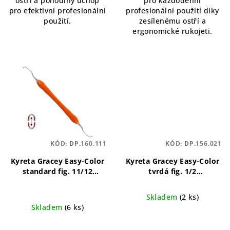
ostří a pohodlný úchop
pro každodenní
pro efektivní profesionální
profesionální použití díky
použití.
zesílenému ostří a
ergonomické rukojeti.
KÓD:
DP.160.111
KÓD:
DP.156.021
Kyreta Gracey Easy-Color
Kyreta Gracey Easy-Color
standard fig. 11/12
tvrdá fig. 1/2
precizní, ergonomický,
ergonomický, barevně
odolný
označený, přesný
Skladem
(2 ks)
Skladem
(6 ks)