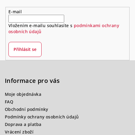
E-mail
Vložením e-mailu souhlasíte s
podmínkami ochrany
osobních údajů
Přihlásit se
Z
á
p
Informace pro vás
a
Moje objednávka
t
FAQ
í
Obchodní podmínky
Podmínky ochrany osobních údajů
Doprava a platba
Vrácení zboží