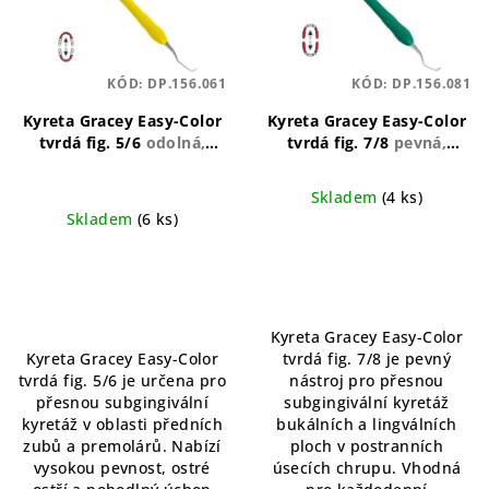
KÓD:
DP.156.061
KÓD:
DP.156.081
Kyreta Gracey Easy-Color
Kyreta Gracey Easy-Color
tvrdá fig. 5/6
odolná,
tvrdá fig. 7/8
pevná,
ergonomická, univerzální
ergonomická, odolná
Skladem
(4 ks)
Skladem
(6 ks)
Kyreta Gracey Easy-Color
Kyreta Gracey Easy-Color
tvrdá fig. 7/8 je pevný
tvrdá fig. 5/6 je určena pro
nástroj pro přesnou
přesnou subgingivální
subgingivální kyretáž
kyretáž v oblasti předních
bukálních a lingválních
zubů a premolárů. Nabízí
ploch v postranních
vysokou pevnost, ostré
úsecích chrupu. Vhodná