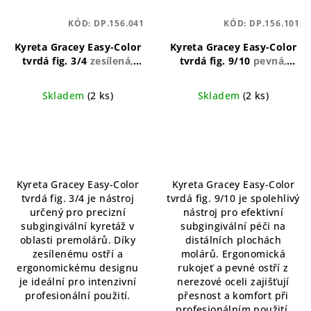
KÓD:
DP.156.041
KÓD:
DP.156.101
Kyreta Gracey Easy-Color
Kyreta Gracey Easy-Color
tvrdá fig. 3/4
zesílená,
tvrdá fig. 9/10
pevná,
ergonomická, anatomicky
ergonomická, přesná
tvarovaná
Skladem
(2 ks)
Skladem
(2 ks)
Kyreta Gracey Easy-Color
Kyreta Gracey Easy-Color
tvrdá fig. 3/4 je nástroj
tvrdá fig. 9/10 je spolehlivý
určený pro precizní
nástroj pro efektivní
subgingivální kyretáž v
subgingivální péči na
oblasti premolárů. Díky
distálních plochách
zesílenému ostří a
molárů. Ergonomická
ergonomickému designu
rukojeť a pevné ostří z
je ideální pro intenzivní
nerezové oceli zajišťují
profesionální použití.
přesnost a komfort při
profesionálním použití.