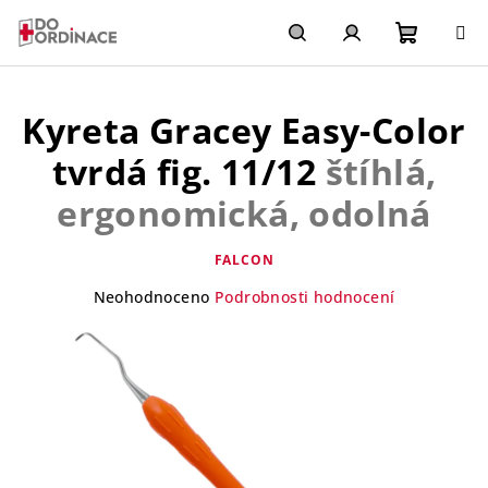
Přejít
na
obsah
Nákupn
Hledat
Přihlášení
Kyreta Gracey Easy-Color
košík
tvrdá fig. 11/12
štíhlá,
ergonomická, odolná
FALCON
Průměrné
Neohodnoceno
Podrobnosti hodnocení
hodnocení
produktu
je
0,0
z
5
hvězdiček.