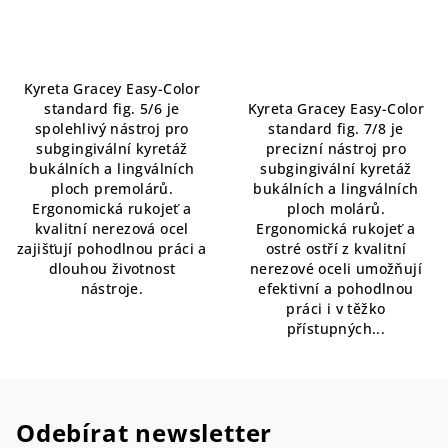
hodnocení
Průměrné
produktu
hodnocení
je
produktu
5,0
je
Kyreta Gracey Easy-Color
z
5,0
standard fig. 5/6 je
Kyreta Gracey Easy-Color
5
z
spolehlivý nástroj pro
standard fig. 7/8 je
hvězdiček.
5
subgingivální kyretáž
precizní nástroj pro
hvězdiček.
bukálních a lingválních
subgingivální kyretáž
ploch premolárů.
bukálních a lingválních
Ergonomická rukojeť a
ploch molárů.
kvalitní nerezová ocel
Ergonomická rukojeť a
zajišťují pohodlnou práci a
ostré ostří z kvalitní
dlouhou životnost
nerezové oceli umožňují
nástroje.
efektivní a pohodlnou
práci i v těžko
přístupných...
Odebírat newsletter