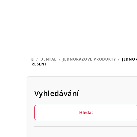
Přejít
na
obsah
/
DENTAL
/
JEDNORÁZOVÉ PRODUKTY
/
JEDNOR
DOMŮ
ŘEŠENÍ
P
o
Vyhledávání
s
Hledat
t
r
Přeskočit