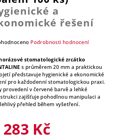
ygienické a
konomické řešení
ůměrné
ohodnoceno
Podrobnosti hodnocení
nocení
duktu
norázové stomatologické zrcátko
NTALINE
s průměrem 20 mm a praktickou
ojetí představuje hygienické a ekonomické
ení pro každodenní stomatologickou praxi.
y provedení v červené barvě a lehké
zdiček.
strukci zajišťuje pohodlnou manipulaci a
lehlivý přehled během vyšetření.
 283 Kč