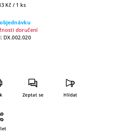
rná
83 Kč / 1 ks
a:
 objednávku
nosti doručení
:
DX.002.020
sk
Zeptat se
Hlídat
let