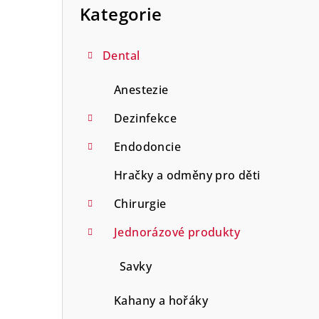
a
kategorie
Kategorie
n
n
Dental
í
Anestezie
p
Dezinfekce
a
Endodoncie
n
Hračky a odměny pro děti
e
Chirurgie
l
Jednorázové produkty
Savky
Kahany a hořáky