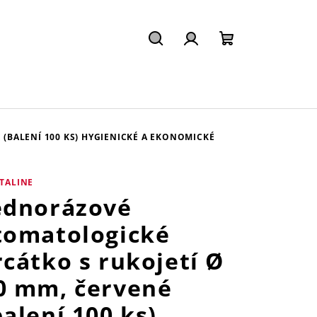
Hledat
Přihlášení
Nákupní
košík
(BALENÍ 100 KS)
HYGIENICKÉ A EKONOMICKÉ
TALINE
ednorázové
tomatologické
rcátko s rukojetí Ø
0 mm, červené
balení 100 ks)