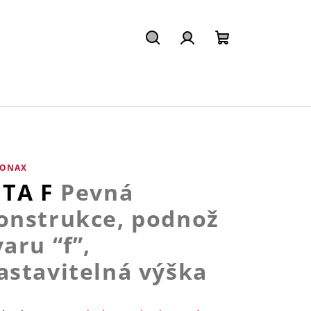
Hledat
Přihlášení
Nákupní
košík
ONAX
ITA F
Pevná
onstrukce, podnož
varu “f”,
astavitelná výška