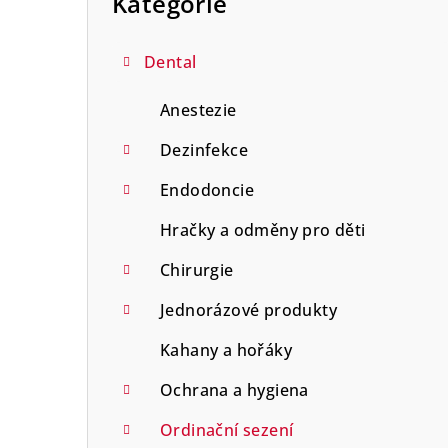
Kategorie
n
n
Dental
í
Anestezie
p
Dezinfekce
a
Endodoncie
n
Hračky a odměny pro děti
e
Chirurgie
l
Jednorázové produkty
Kahany a hořáky
Ochrana a hygiena
Ordinační sezení