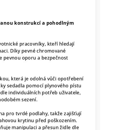
ovanou konstrukcí a pohodlným
otnické pracovníky, kteří hledají
dinaci. Díky pevné chromované
idle pevnou oporu a bezpečnost
kou, která je odolná vůči opotřebení
ýšky sedadla pomocí plynového pístu
le individuálních potřeb uživatele,
uhodobém sezení.
 pro tvrdé podlahy, takže zajišťují
dlahovou krytinu před poškozením.
uje manipulaci a přesun židle dle