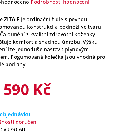
ůměrné
ohodnoceno
Podrobnosti hodnocení
nocení
duktu
le
ZITA F
je ordinační židle s pevnou
omovanou konstrukcí a podnoží ve tvaru
. Čalounění z kvalitní zdravotní koženky
išťuje komfort a snadnou údržbu. Výšku
ení lze jednoduše nastavit plynovým
zdiček.
tem. Pogumovaná kolečka jsou vhodná pro
dé podlahy.
 590 Kč
rná
a:
 objednávku
nosti doručení
:
V079CAB