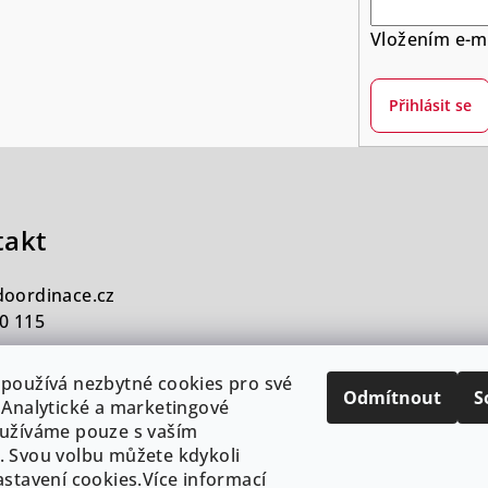
Vložením e-ma
Přihlásit se
takt
doordinace.cz
0 115
používá nezbytné cookies pro své
Odmítnout
S
 Analytické a marketingové
užíváme pouze s vaším
 Svou volbu můžete kdykoli
astavení cookies.Více informací