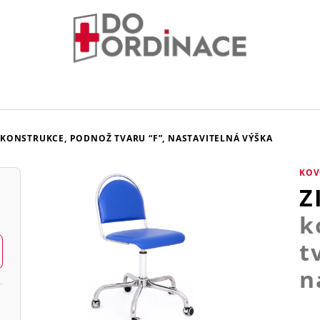
KONSTRUKCE, PODNOŽ TVARU “F”, NASTAVITELNÁ VÝŠKA
KOV
Z
k
t
n