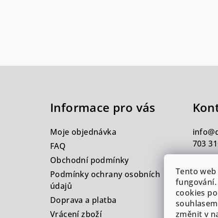
Z
á
Informace pro vás
Kon
p
a
Moje objednávka
info
@
t
703 31
FAQ
Obchodní podmínky
í
Tento web 
Podmínky ochrany osobních
fungování.
údajů
cookies po
Doprava a platba
souhlasem.
Vrácení zboží
změnit v n