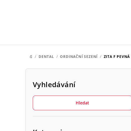
Přejít
na
obsah
/
DENTAL
/
ORDINAČNÍ SEZENÍ
/
ZITA F
PEVNÁ 
DOMŮ
P
o
Vyhledávání
s
Hledat
t
r
Přeskočit
a
kategorie