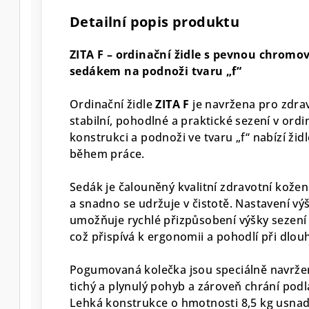
Detailní popis produktu
ZITA F – ordinační židle s pevnou chrom
sedákem na podnoži tvaru „f“
Ordinační židle
ZITA F
je navržena pro zdrav
stabilní, pohodlné a praktické sezení v or
konstrukci a podnoži ve tvaru „f“ nabízí ž
během práce.
Sedák je čalouněný kvalitní zdravotní kožen
a snadno se udržuje v čistotě. Nastavení v
umožňuje rychlé přizpůsobení výšky sezení d
což přispívá k ergonomii a pohodlí při dlo
Pogumovaná kolečka jsou speciálně navržena
tichý a plynulý pohyb a zároveň chrání po
Lehká konstrukce o hmotnosti 8,5 kg usnadň