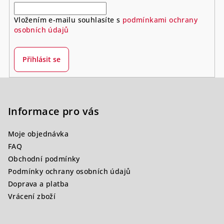
Vložením e-mailu souhlasíte s
podmínkami ochrany
osobních údajů
Přihlásit se
Z
á
p
Informace pro vás
a
Moje objednávka
t
FAQ
í
Obchodní podmínky
Podmínky ochrany osobních údajů
Doprava a platba
Vrácení zboží