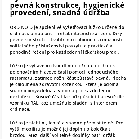
pevná konstrukce, hygienické
provedení, snadná údržba
ORDINO D je spolehlivé vyšetřovací lůžko určené do
ordinací, ambulancí i rehabilitačních zařízení. Díky
pevné konstrukci, kvalitnímu čalounění a možnosti
volitelného příslušenství poskytuje praktické a
pohodlné řešení pro každodenní lékařskou praxi.
Lůžko je vybaveno dvoudílnou ložnou plochou s
polohováním hlavové části pomocí jednoduchého
rastomatu, zatímco nožní část zůstává pevná. Plocha
je čalouněna zdravotní koženkou, která je odolná,
snadno omyvatelná a vhodná pro každodenní
dezinfekci. Kovové části lze přizpůsobit barevně dle
vzorníku RAL, což umožňuje sladění s interiérem
ordinace.
Lůžko je stabilní, lehké a snadno přemístitelné. Pro
vyšší mobilitu je možné jej doplnit o kolečka s
brzdou. Mezi další volitelné doplňky patří držák