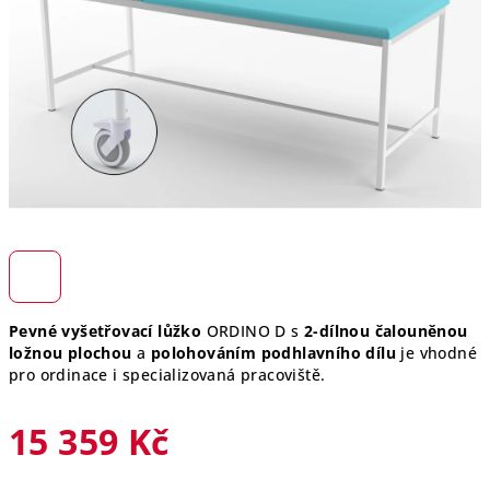
hvězdiček.
Pevné vyšetřovací lůžko
ORDINO D s
2-dílnou čalouněnou
ložnou plochou
a
polohováním podhlavního dílu
je vhodné
pro ordinace i specializovaná pracoviště.
15 359 Kč
Měrná