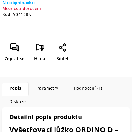
Na objednávku
cena:
Možnosti doručení
Kód:
V041EBN
Zeptat se
Hlídat
Sdílet
Popis
Parametry
Hodnocení (1)
Diskuze
Detailní popis produktu
Vyšetřovací lůžko ORDINO D –