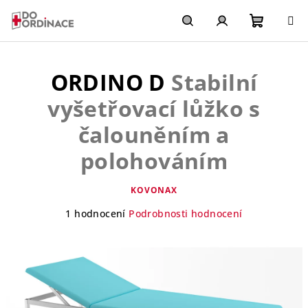
Přejít
na
obsah
Nákupn
Hledat
Přihlášení
ORDINO D
Stabilní
košík
vyšetřovací lůžko s
čalouněním a
polohováním
KOVONAX
Průměrné
1 hodnocení
Podrobnosti hodnocení
hodnocení
produktu
je
4,0
z
5