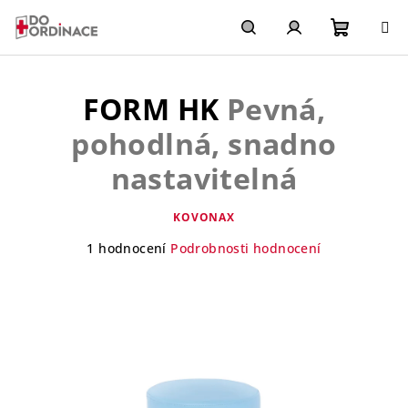
Přejít
na
obsah
Nákupn
Hledat
Přihlášení
FORM HK
Pevná,
košík
pohodlná, snadno
nastavitelná
KOVONAX
Průměrné
1 hodnocení
Podrobnosti hodnocení
hodnocení
produktu
je
5,0
z
5
hvězdiček.