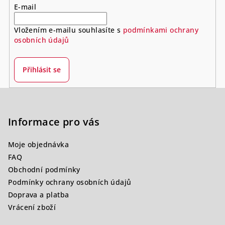
E-mail
Vložením e-mailu souhlasíte s
podmínkami ochrany
osobních údajů
Přihlásit se
Z
á
p
Informace pro vás
a
Moje objednávka
t
FAQ
í
Obchodní podmínky
Podmínky ochrany osobních údajů
Doprava a platba
Vrácení zboží