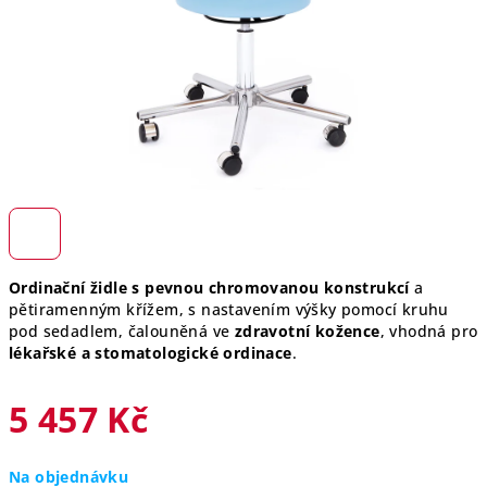
Ordinační židle s pevnou chromovanou konstrukcí
a
pětiramenným křížem, s nastavením výšky pomocí kruhu
pod sedadlem, čalouněná ve
zdravotní kožence
, vhodná pro
lékařské a stomatologické ordinace
.
5 457 Kč
Měrná
Na objednávku
cena: