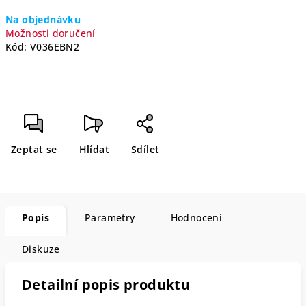
Měrná
Na objednávku
cena:
Možnosti doručení
Kód:
V036EBN2
Zeptat se
Hlídat
Sdílet
Popis
Parametry
Hodnocení
Diskuze
Detailní popis produktu