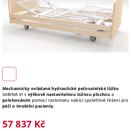
hvězdiček.
Mechasnicky ovládané hydraulické pečovatelské lůžko
SABINA VI s
výškově nastavitelnou ložnou plochou
a
polohováním
pomocí rastomatu nabízí spolehlivé řešení pro
péči o imobilní pacienty
.
57 837 Kč