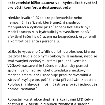
Pečovatelské lůžko SABINA VI – hydraulické zvedání
pro větší komfort a dostupnost péče
Hledáte kvalitní lůžko pro pečovatelské nebo
nemocniční zařízení, které umožní snadnou
manipulaci a výškové přizpůsobení bez elektřiny?
Model SABINA VI s hydraulickým zvedákem nabízí
efektivní řešení s důrazem na bezpečnost, ergonomii
a komfort pacienta i personálu.
Lůžko je vybaveno čtyřdílnou ložnou plochou, kterou
lze zvolit buď s odolnými bukovými lamelami, nebo se
svařovanými ocelovými sítěmi pro lepší ventilaci.
Výškové nastavení je řešeno mechanicky pomocí
spolehlivého hydraulického zvedáku s nůžkovým
mechanismem, což usnadňuje práci zdravotníků a
zároveň zvyšuje bezpečí klienta při vstávání z postele.
Polohování hlavové i nožní části se provádí jednoduše
pomocí rastomatů.
Robustní konstrukce doplněná kvalitními LTD čely v
odstínu buk zajišťuje dlouhou životnost a snadné