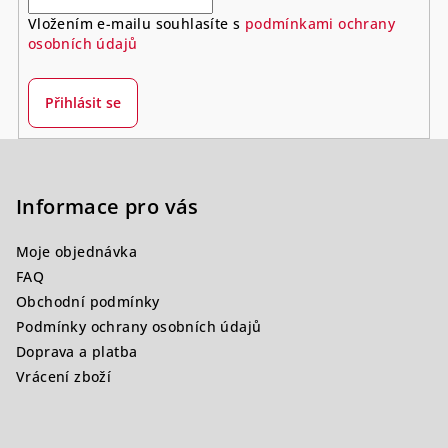
Vložením e-mailu souhlasíte s
podmínkami ochrany
osobních údajů
Přihlásit se
Z
á
p
Informace pro vás
a
Moje objednávka
t
FAQ
í
Obchodní podmínky
Podmínky ochrany osobních údajů
Doprava a platba
Vrácení zboží