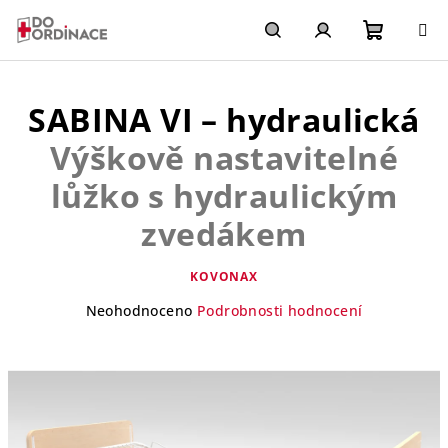
Přejít
na
obsah
Nákupn
Hledat
Přihlášení
SABINA VI – hydraulická
košík
Výškově nastavitelné
lůžko s hydraulickým
zvedákem
KOVONAX
Průměrné
Neohodnoceno
Podrobnosti hodnocení
hodnocení
produktu
je
0,0
z
5