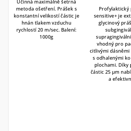
t
Účinná maximálně šetrná
5,0
metoda ošetření. Prášek s
Profylaktický
ů
z
konstantní velikostí částic je
sensitive+ je ex
5
hnán tlakem vzduchu
glycinový prá
hvě
rychlostí 20 m/sec. Balení:
subgingivál
1000g
supragingivální
vhodný pro pa
citlivými dásněmi
s odhalenými k
plochami. Díky
částic 25 μm nabí
a efektivní