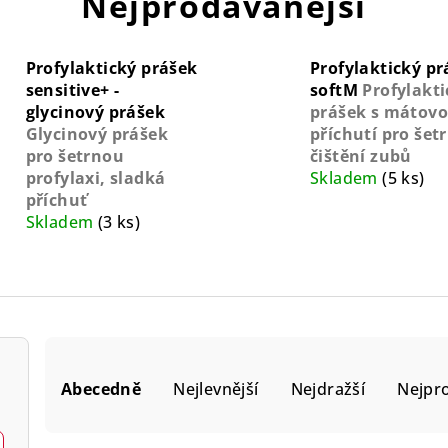
Nejprodávanější
Profylaktický prášek
Profylaktický pr
sensitive+ -
softM
Profylakti
glycinový prášek
prášek s mátov
Glycinový prášek
příchutí pro šet
pro šetrnou
čištění zubů
profylaxi, sladká
Skladem
(5 ks)
příchuť
Skladem
(3 ks)
Ř
Abecedně
Nejlevnější
Nejdražší
Nejpr
a
z