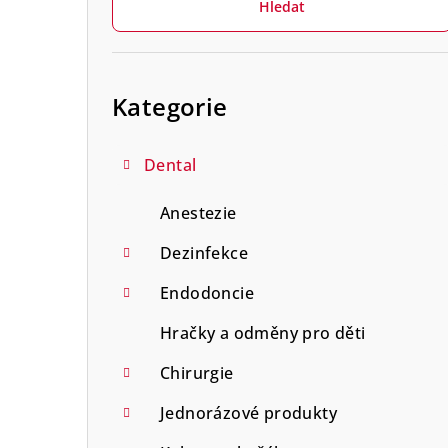
Hledat
t
r
Přeskočit
a
kategorie
Kategorie
n
n
Dental
í
Anestezie
p
Dezinfekce
a
Endodoncie
n
Hračky a odměny pro děti
e
Chirurgie
l
Jednorázové produkty