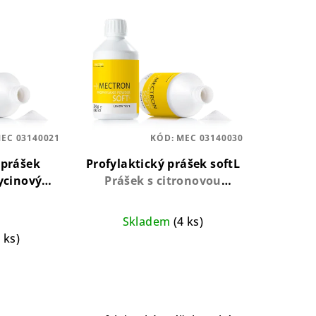
EC 03140021
KÓD:
MEC 03140030
 prášek
Profylaktický prášek softL
lycinový
Prášek s citronovou
vý prášek
příchutí pro efektivní a
ofylaxi,
šetrné odstranění
Skladem
(4 ks)
chuť
pigmentací
3 ks)
Průměrné
ůměrné
hodnocení
nocení
produktu
duktu
je
5,0