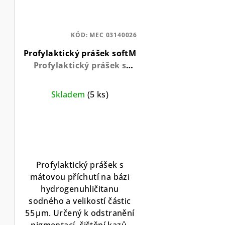
KÓD:
MEC 03140026
Profylaktický prášek softM
Profylaktický prášek s
mátovou příchutí pro
šetrné čištění zubů
Skladem
(5 ks)
Průměrné
hodnocení
produktu
je
5,0
Profylaktický prášek s
z
mátovou příchutí na bázi
5
hydrogenuhličitanu
hvězdiček.
sodného a velikostí částic
55 μm. Určený k odstranění
pigmentací, čištění kazů,