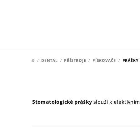
Přejít
na
obsah
/
DENTAL
/
PŘÍSTROJE
/
PÍSKOVAČE
/
PRÁŠKY
DOMŮ
Stomatologické prášky
slouží k efektivní