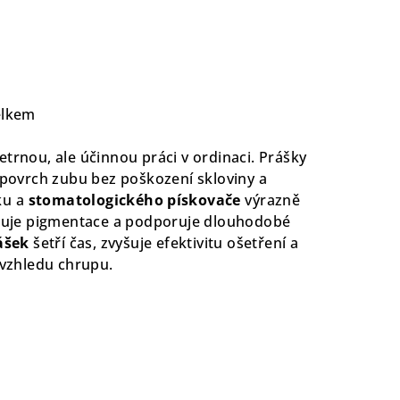
elkem
šetrnou, ale účinnou práci v ordinaci. Prášky
y povrch zubu bez poškození skloviny a
ku a
stomatologického pískovače
výrazně
raňuje pigmentace a podporuje dlouhodobé
ášek
šetří čas, zvyšuje efektivitu ošetření a
 vzhledu chrupu.