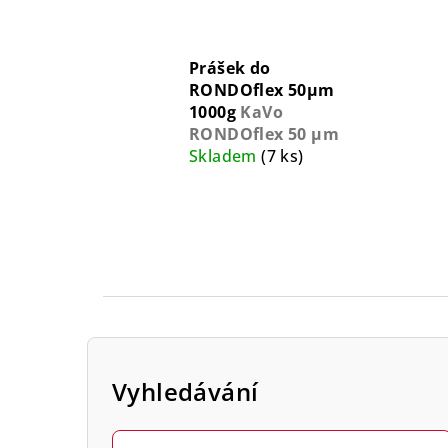
Prášek do
RONDOflex 50µm
1000g
KaVo
RONDOflex 50 µm
Skladem
(7 ks)
P
o
Vyhledávání
s