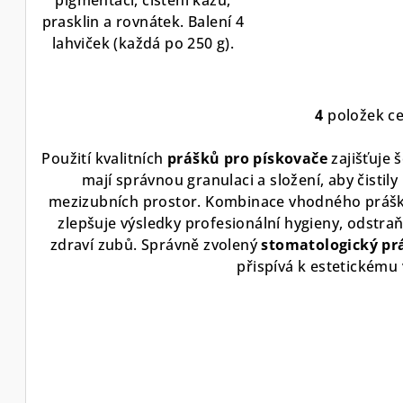
prasklin a rovnátek. Balení 4
lahviček (každá po 250 g).
4
položek c
O
v
Použití kvalitních
prášků pro pískovače
zajišťuje 
l
mají správnou granulaci a složení, aby čistil
á
mezizubních prostor. Kombinace vhodného práš
d
zlepšuje výsledky profesionální hygieny, odst
zdraví zubů. Správně zvolený
stomatologický pr
a
přispívá k estetickému
c
í
p
r
v
k