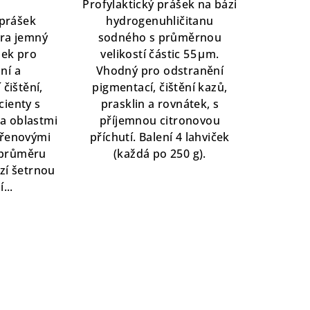
Profylaktický prášek na bázi
z
 prášek
hydrogenuhličitanu
5
tra jemný
sodného s průměrnou
hvězdiček.
šek pro
velikostí částic 55 μm.
zdiček.
ní a
Vhodný pro odstranění
 čištění,
pigmentací, čištění kazů,
cienty s
prasklin a rovnátek, s
 a oblastmi
příjemnou citronovou
ořenovými
příchutí. Balení 4 lahviček
 průměru
(každá po 250 g).
zí šetrnou
...