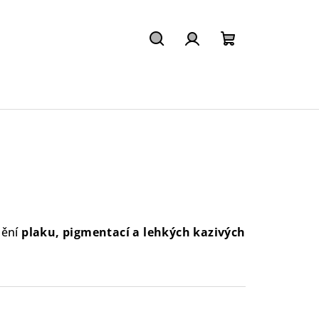
Hledat
Přihlášení
Nákupní
košík
nění
plaku, pigmentací a lehkých kazivých