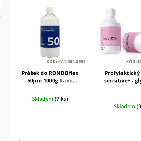
e
V
n
ý
í
p
p
i
r
s
KÓD:
KA1.000.5956
KÓD:
M
o
p
Prášek do RONDOflex
Profylaktický
d
r
50µm 1000g
KaVo
sensitive+ - g
RONDOflex 50 µm
prášek
Glycino
u
o
pro šetrnou pr
Skladem
(7 ks)
k
d
sladká pří
Skladem
(
t
u
Pr
ů
hod
k
pro
je