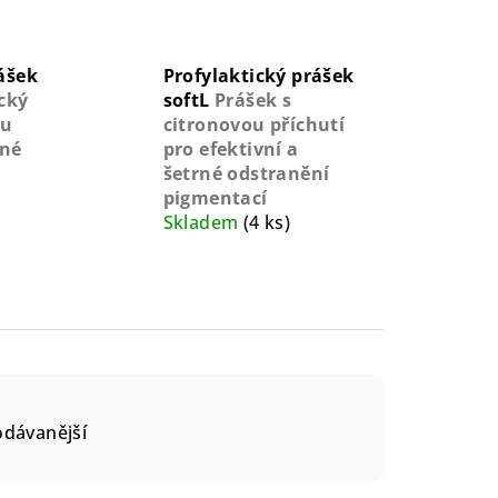
ášek
Profylaktický prášek
cký
softL
Prášek s
ou
citronovou příchutí
rné
pro efektivní a
šetrné odstranění
pigmentací
Skladem
(4 ks)
odávanější