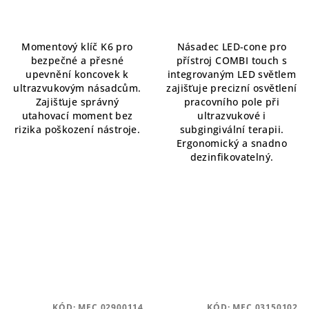
Momentový klíč K6 pro
Násadec LED-cone pro
bezpečné a přesné
přístroj COMBI touch s
upevnění koncovek k
integrovaným LED světlem
ultrazvukovým násadcům.
zajišťuje precizní osvětlení
Zajišťuje správný
pracovního pole při
utahovací moment bez
ultrazvukové i
rizika poškození nástroje.
subgingivální terapii.
Ergonomický a snadno
dezinfikovatelný.
KÓD:
MEC 02900114
KÓD:
MEC 03150102