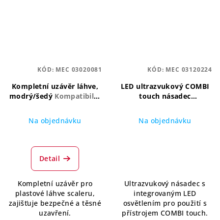
KÓD:
MEC 03020081
KÓD:
MEC 03120224
Kompletní uzávěr láhve,
LED ultrazvukový COMBI
modrý/šedý
Kompatibilní
touch násadec
uzávěr k plastové láhvi
Ultrazvukový násadec s
scaler
LED osvětlením pro
Na objednávku
Na objednávku
COMBI touch
Detail
Kompletní uzávěr pro
Ultrazvukový násadec s
plastové láhve scaleru,
integrovaným LED
zajišťuje bezpečné a těsné
osvětlením pro použití s
uzavření.
přístrojem COMBI touch.