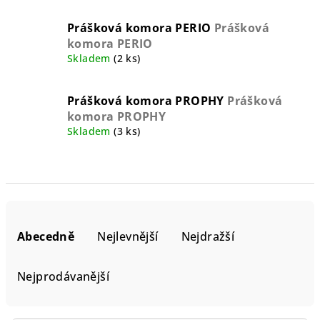
Prášková komora PERIO
Prášková
komora PERIO
Skladem
(2 ks)
Prášková komora PROPHY
Prášková
komora PROPHY
Skladem
(3 ks)
Ř
a
Abecedně
Nejlevnější
Nejdražší
z
e
Nejprodávanější
n
í