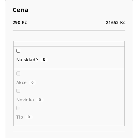
p
Cena
r
o
290
Kč
21653
Kč
d
u
k
t
Na skladě
8
ů
Akce
0
Novinka
0
Tip
0