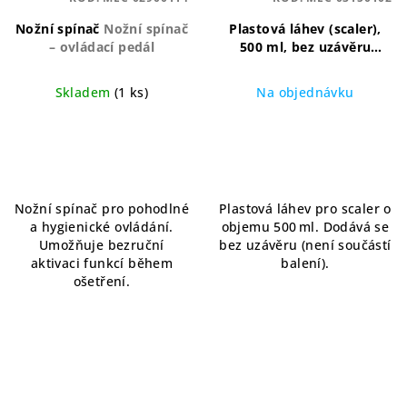
Nožní spínač
Nožní spínač
Plastová láhev (scaler),
– ovládací pedál
500 ml, bez uzávěru
Náhradní láhev k
přístrojům scaler – bez
Skladem
(1 ks)
Na objednávku
víčka
Nožní spínač pro pohodlné
Plastová láhev pro scaler o
a hygienické ovládání.
objemu 500 ml. Dodává se
Umožňuje bezruční
bez uzávěru (není součástí
aktivaci funkcí během
balení).
ošetření.