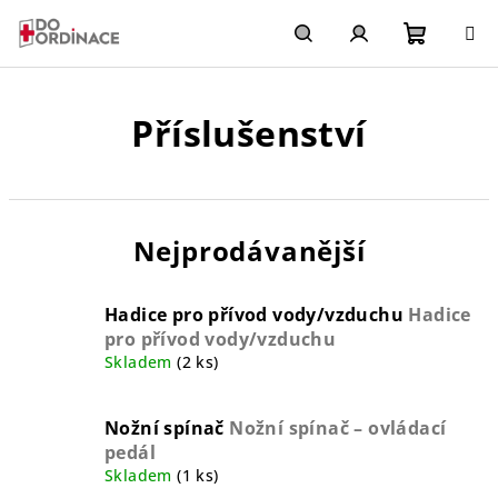
Přejít
na
obsah
Nákupn
Hledat
Přihlášení
Příslušenství
košík
Nejprodávanější
Hadice pro přívod vody/vzduchu
Hadice
pro přívod vody/vzduchu
Skladem
(2 ks)
Nožní spínač
Nožní spínač – ovládací
pedál
Skladem
(1 ks)