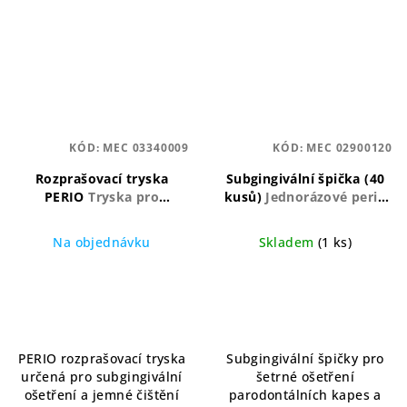
KÓD:
MEC 03340009
KÓD:
MEC 02900120
Rozprašovací tryska
Subgingivální špička (40
PERIO
Tryska pro
kusů)
Jednorázové perio
subgingivální ošetření v
koncovky pro
parodontálních kapsách
subgingivální aplikaci
Na objednávku
Skladem
(1 ks)
PERIO rozprašovací tryska
Subgingivální špičky pro
určená pro subgingivální
šetrné ošetření
ošetření a jemné čištění
parodontálních kapes a