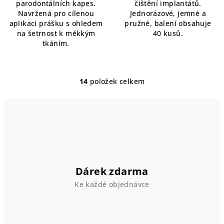
parodontálních kapes.
čištění implantátů.
Navržená pro cílenou
Jednorázové, jemné a
aplikaci prášku s ohledem
pružné, balení obsahuje
na šetrnost k měkkým
40 kusů.
tkáním.
14
položek celkem
O
v
l
á
d
a
c
í
Dárek zdarma
p
Ke každé objednávce
r
v
k