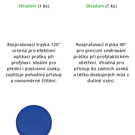
u
Skladem
(1 ks)
Skladem
(1 ks)
k
t
ů
Rozprašovací tryska 120°
Rozprašovací tryska 90°
určená pro efektivní
pro precizní směrování
aplikaci prášku při
prášku při profylaktickém
profylaxi. Ideální pro
ošetření. Vhodná pro
přední i postranní úseky,
přístup do zadních úseků
zajišťuje pohodlný přístup
a těžko dostupných míst v
a rovnoměrné čištění.
dutině ústní.