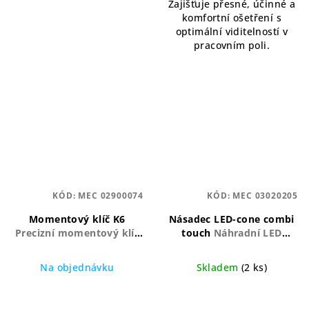
Zajišťuje přesné, účinné a
komfortní ošetření s
optimální viditelností v
pracovním poli.
KÓD:
MEC 02900074
KÓD:
MEC 03020205
Momentový klíč K6
Násadec LED-cone combi
Precizní momentový klíč
touch
Náhradní LED
pro bezpečné a
násadec pro COMBI touch
kontrolované utažení
s kuželovým osvětlením
Na objednávku
Skladem
(2 ks)