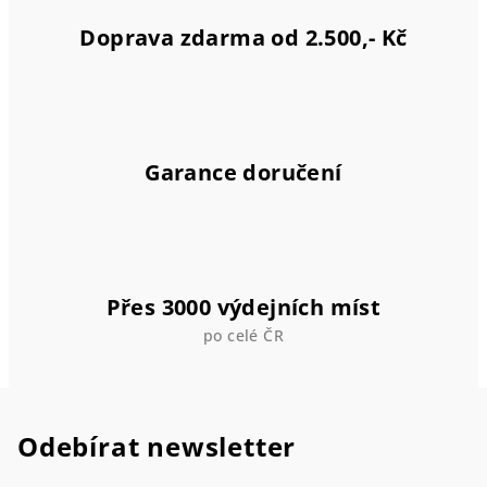
y
v
Doprava zdarma od 2.500,- Kč
ý
p
i
s
u
Garance doručení
Přes 3000 výdejních míst
po celé ČR
Odebírat newsletter