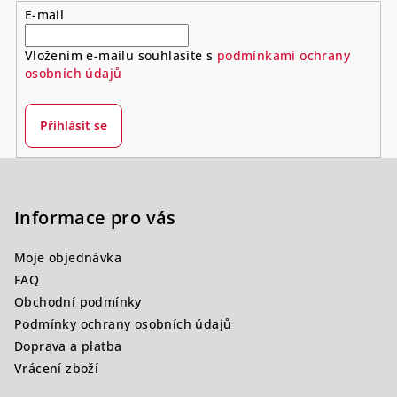
E-mail
Vložením e-mailu souhlasíte s
podmínkami ochrany
osobních údajů
Přihlásit se
Z
á
p
Informace pro vás
a
Moje objednávka
t
FAQ
í
Obchodní podmínky
Podmínky ochrany osobních údajů
Doprava a platba
Vrácení zboží