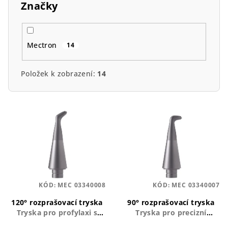
Značky
Mectron
14
Položek k zobrazení:
14
V
ý
p
i
s
p
KÓD:
MEC 03340008
KÓD:
MEC 03340007
r
o
120° rozprašovací tryska
90° rozprašovací tryska
Tryska pro profylaxi s
Tryska pro precizní
d
širokým úhlem postřiku
aplikaci prášku v úhlu 90°