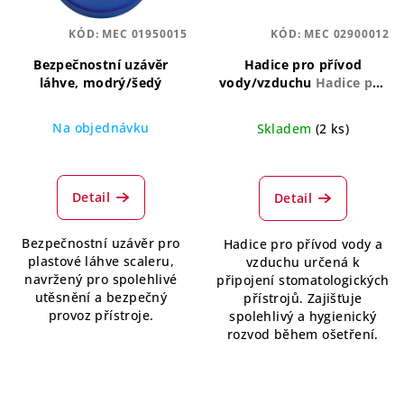
KÓD:
MEC 01950015
KÓD:
MEC 02900012
Bezpečnostní uzávěr
Hadice pro přívod
láhve, modrý/šedý
vody/vzduchu
Hadice pro
přívod vody/vzduchu
Na objednávku
Skladem
(2 ks)
Detail
Detail
Bezpečnostní uzávěr pro
Hadice pro přívod vody a
plastové láhve scaleru,
vzduchu určená k
navržený pro spolehlivé
připojení stomatologických
utěsnění a bezpečný
přístrojů. Zajišťuje
provoz přístroje.
spolehlivý a hygienický
rozvod během ošetření.