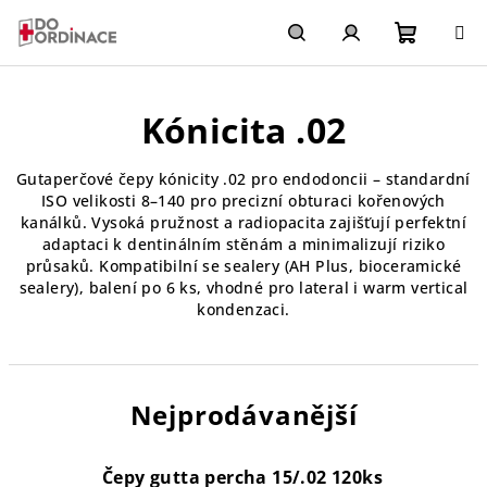
Přejít
na
obsah
Nákupn
Hledat
Přihlášení
Kónicita .02
košík
Gutaperčové čepy kónicity .02 pro endodoncii – standardní
ISO velikosti 8–140 pro precizní obturaci kořenových
kanálků. Vysoká pružnost a radiopacita zajišťují perfektní
adaptaci k dentinálním stěnám a minimalizují riziko
průsaků. Kompatibilní se sealery (AH Plus, bioceramické
sealery), balení po 6 ks, vhodné pro lateral i warm vertical
kondenzaci.
Nejprodávanější
Čepy gutta percha 15/.02 120ks