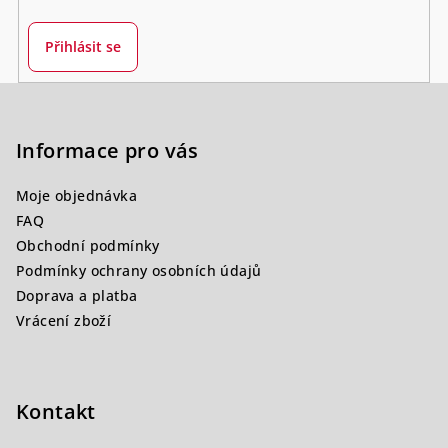
Přihlásit se
Z
á
p
Informace pro vás
a
Moje objednávka
t
FAQ
í
Obchodní podmínky
Podmínky ochrany osobních údajů
Doprava a platba
Vrácení zboží
Kontakt