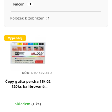
Falcon
1
Položek k zobrazení:
1
V
Výprodej
ý
p
i
s
p
KÓD:
DR.1502.15D
r
o
Čepy gutta percha 15/.02
120ks kalibrované
d
Standardizovaná přesnost
u
pro spolehlivou
endodontickou výplň.
k
Skladem
(1 ks)
t
Průměrné