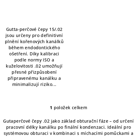
ů
hodnocení
produktu
je
5,0
Gutta-perčové čepy 15/.02
z
jsou určeny pro definitivní
5
plnění kořenových kanálků
hvězdiček.
během endodontického
ošetření. Díky kalibraci
podle normy ISO a
kuželovitosti .02 umožňují
přesné přizpůsobení
připravenému kanálku a
minimalizují riziko...
1
položek celkem
O
v
Gutaperčové čepy .02 jako základ obturační fáze – od určení
l
pracovní délky kanálku po finální kondenzaci. Ideální pro
á
systémovou obturaci v kombinaci s míchacími pomůckami a