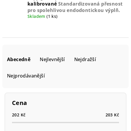
kalibrované
Standardizovaná přesnost
pro spolehlivou endodontickou výplň.
Skladem
(1 ks)
Ř
a
Abecedně
Nejlevnější
Nejdražší
z
e
Nejprodávanější
n
í
p
Cena
r
o
202
Kč
203
Kč
d