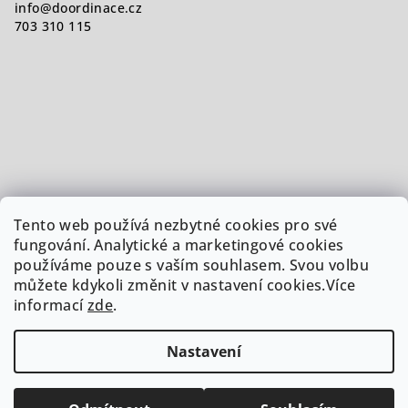
info
@
doordinace.cz
703 310 115
Tento web používá nezbytné cookies pro své
fungování. Analytické a marketingové cookies
používáme pouze s vaším souhlasem. Svou volbu
můžete kdykoli změnit v nastavení cookies.Více
informací
zde
.
Nastavení
Copyright 2026
Doordinace.cz
. Všechna práva vyhrazena.
Upravit nastavení cookies