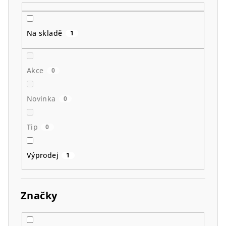
u
k
t
Na skladě
1
ů
Akce
0
Novinka
0
Tip
0
Výprodej
1
Značky