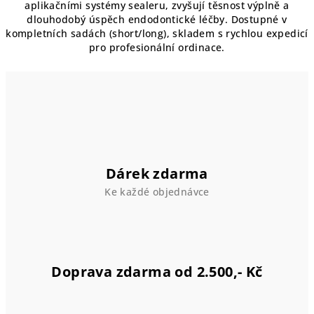
d
aplikačními systémy sealeru, zvyšují těsnost výplně a
a
dlouhodobý úspěch endodontické léčby. Dostupné v
kompletních sadách (short/long), skladem s rychlou expedicí
c
pro profesionální ordinace.
í
p
r
v
k
y
v
ý
Dárek zdarma
p
Ke každé objednávce
i
s
u
Doprava zdarma od 2.500,- Kč