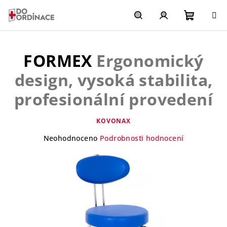
Přejít
na
obsah
Nákupn
Hledat
Přihlášení
FORMEX
Ergonomický
košík
design, vysoká stabilita,
profesionální provedení
KOVONAX
Průměrné
Neohodnoceno
Podrobnosti hodnocení
hodnocení
produktu
je
0,0
z
5
hvězdiček.