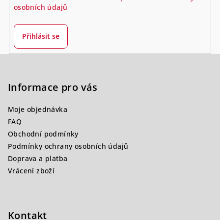
osobních údajů
Přihlásit se
Z
á
p
Informace pro vás
a
Moje objednávka
t
FAQ
í
Obchodní podmínky
Podmínky ochrany osobních údajů
Doprava a platba
Vrácení zboží
Kontakt