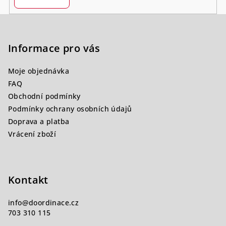
Z
á
p
Informace pro vás
a
Moje objednávka
t
FAQ
í
Obchodní podmínky
Podmínky ochrany osobních údajů
Doprava a platba
Vrácení zboží
Kontakt
info
@
doordinace.cz
703 310 115