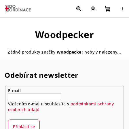
Přejít
na
obsah
Nákupn
Hledat
Přihlášení
Woodpecker
košík
Žádné produkty značky
Woodpecker
nebyly nalezeny...
Odebírat newsletter
E-mail
Vložením e-mailu souhlasíte s
podmínkami ochrany
osobních údajů
Přihlásit se