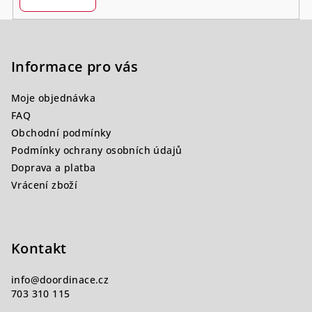
Z
á
p
Informace pro vás
a
Moje objednávka
t
FAQ
í
Obchodní podmínky
Podmínky ochrany osobních údajů
Doprava a platba
Vrácení zboží
Kontakt
info
@
doordinace.cz
703 310 115