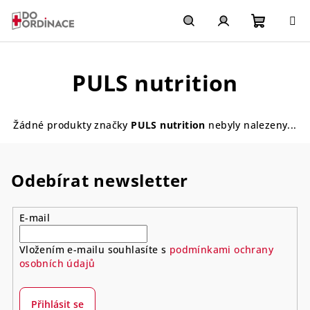
Přejít
na
obsah
Nákupn
Hledat
Přihlášení
PULS nutrition
košík
Žádné produkty značky
PULS nutrition
nebyly nalezeny...
Odebírat newsletter
E-mail
Vložením e-mailu souhlasíte s
podmínkami ochrany
osobních údajů
Přihlásit se