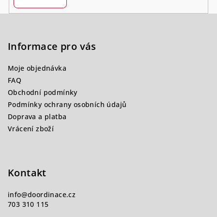
Z
á
p
Informace pro vás
a
Moje objednávka
t
FAQ
í
Obchodní podmínky
Podmínky ochrany osobních údajů
Doprava a platba
Vrácení zboží
Kontakt
info
@
doordinace.cz
703 310 115