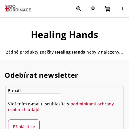
Přejít
na
obsah
Nákupn
Hledat
Přihlášení
Healing Hands
košík
Žádné produkty značky
Healing Hands
nebyly nalezeny...
Odebírat newsletter
E-mail
Vložením e-mailu souhlasíte s
podmínkami ochrany
osobních údajů
Přihlásit se