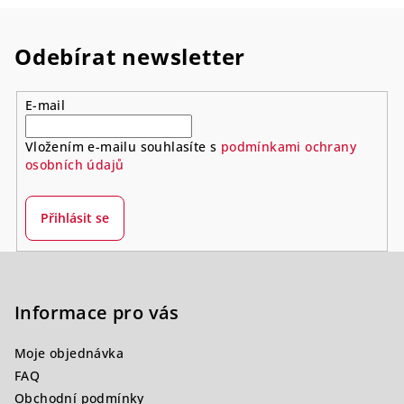
v
l
á
Odebírat newsletter
d
a
E-mail
c
í
Vložením e-mailu souhlasíte s
podmínkami ochrany
p
osobních údajů
r
v
k
Přihlásit se
y
v
Z
ý
á
p
p
Informace pro vás
i
a
s
Moje objednávka
u
t
FAQ
í
Obchodní podmínky