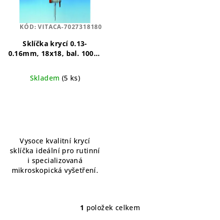
s
u
p
k
KÓD:
VITACA-7027318180
r
t
o
Sklíčka krycí 0.13-
ů
0.16mm, 18x18, bal. 100ks
d
přesnost a čistota v
u
každém pohledu
Skladem
(5 ks)
k
t
ů
Vysoce kvalitní krycí
sklíčka ideální pro rutinní
i specializovaná
mikroskopická vyšetření.
1
položek celkem
O