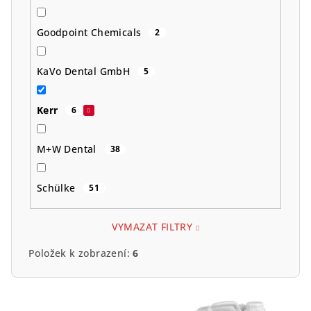
Goodpoint Chemicals
2
KaVo Dental GmbH
5
Kerr
6
M+W Dental
38
Schülke
51
VYMAZAT FILTRY
Položek k zobrazení:
6
V