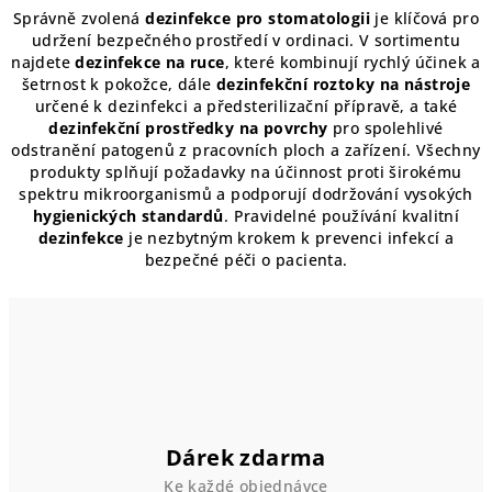
v
Správně zvolená
dezinfekce pro stomatologii
je klíčová pro
l
udržení bezpečného prostředí v ordinaci. V sortimentu
á
najdete
dezinfekce na ruce
, které kombinují rychlý účinek a
d
šetrnost k pokožce, dále
dezinfekční roztoky na nástroje
a
určené k dezinfekci a předsterilizační přípravě, a také
dezinfekční prostředky na povrchy
pro spolehlivé
c
odstranění patogenů z pracovních ploch a zařízení. Všechny
í
produkty splňují požadavky na účinnost proti širokému
p
spektru mikroorganismů a podporují dodržování vysokých
r
hygienických standardů
. Pravidelné používání kvalitní
v
dezinfekce
je nezbytným krokem k prevenci infekcí a
k
bezpečné péči o pacienta.
y
v
ý
p
i
s
u
Dárek zdarma
Ke každé objednávce