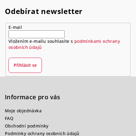
Odebírat newsletter
E-mail
Vložením e-mailu souhlasíte s
podmínkami ochrany
osobních údajů
Přihlásit se
Z
á
p
Informace pro vás
a
Moje objednávka
t
FAQ
í
Obchodní podmínky
Podmínky ochrany osobních údajů