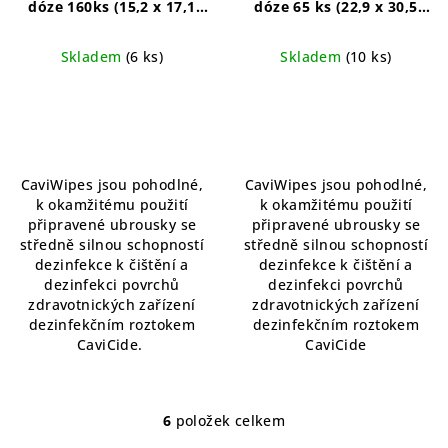
dóze 160ks (15,2 x 17,1
dóze 65 ks (22,9 x 30,5
cm)
dezinfekční ubrousky
cm)
XL dezinfekční
CaviCide
ubrousky CaviCide
Skladem
(6 ks)
Skladem
(10 ks)
Průměrné
Průměrné
hodnocení
hodnocení
produktu
produktu
je
je
5,0
5,0
CaviWipes jsou pohodlné,
CaviWipes jsou pohodlné,
z
z
k okamžitému použití
k okamžitému použití
5
5
připravené ubrousky se
připravené ubrousky se
hvězdiček.
hvězdiček.
středně silnou schopností
středně silnou schopností
dezinfekce k čištění a
dezinfekce k čištění a
dezinfekci povrchů
dezinfekci povrchů
zdravotnických zařízení
zdravotnických zařízení
dezinfekčním roztokem
dezinfekčním roztokem
CaviCide.
CaviCide
6
položek celkem
O