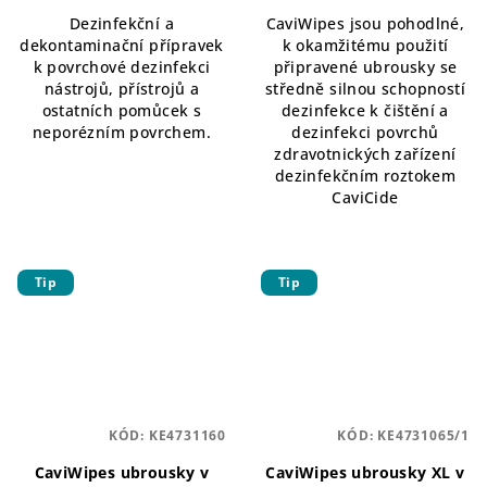
Dezinfekční a
CaviWipes jsou pohodlné,
dekontaminační přípravek
k okamžitému použití
k povrchové dezinfekci
připravené ubrousky se
nástrojů, přístrojů a
středně silnou schopností
ostatních pomůcek s
dezinfekce k čištění a
neporézním povrchem.
dezinfekci povrchů
zdravotnických zařízení
dezinfekčním roztokem
CaviCide
Tip
Tip
KÓD:
KE4731160
KÓD:
KE4731065/1
CaviWipes ubrousky v
CaviWipes ubrousky XL v