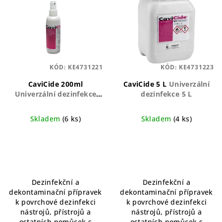
ý
p
i
s
p
KÓD:
KE4731221
KÓD:
KE4731223
r
o
CaviCide 200ml
CaviCide 5 L
Univerzální
Univerzální dezinfekce
dezinfekce 5 L
d
200 ml
u
Skladem
(6 ks)
Skladem
(4 ks)
k
Průměrné
t
hodnocení
ů
produktu
je
5,0
Dezinfekční a
Dezinfekční a
z
dekontaminační přípravek
dekontaminační přípravek
5
k povrchové dezinfekci
k povrchové dezinfekci
hvězdiček.
nástrojů, přístrojů a
nástrojů, přístrojů a
ostatních pomůcek s
ostatních pomůcek s