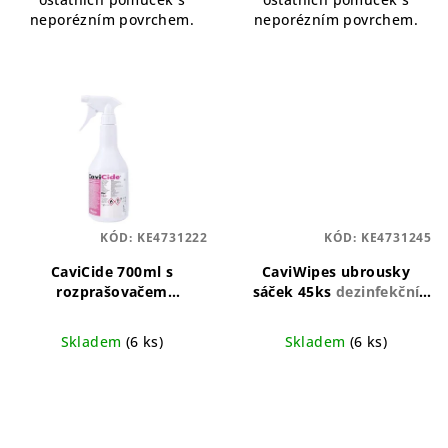
neporézním povrchem.
neporézním povrchem.
KÓD:
KE4731222
KÓD:
KE4731245
CaviCide 700ml s
CaviWipes ubrousky
rozprašovačem
sáček 45ks
dezinfekční
Univerzální dezinfekce
ubrousky CaviCide
700 ml
Skladem
(6 ks)
Skladem
(6 ks)