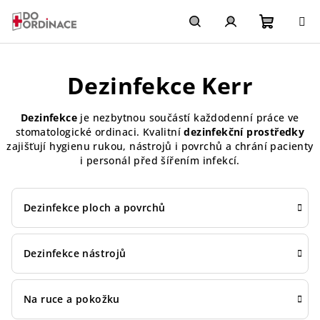
Přejít
na
obsah
Nákupn
Hledat
Přihlášení
Dezinfekce Kerr
košík
Dezinfekce
je nezbytnou součástí každodenní práce ve
stomatologické ordinaci. Kvalitní
dezinfekční prostředky
zajišťují hygienu rukou, nástrojů i povrchů a chrání pacienty
i personál před šířením infekcí.
Dezinfekce ploch a povrchů
Dezinfekce nástrojů
Na ruce a pokožku