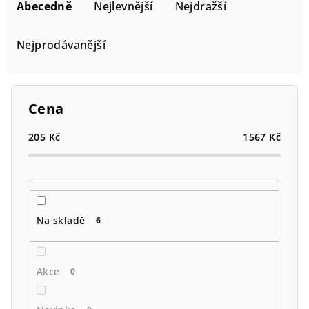
a
Abecedně
Nejlevnější
Nejdražší
z
e
Nejprodávanější
n
í
p
Cena
r
o
205
Kč
1567
Kč
d
u
k
t
Na skladě
6
ů
Akce
0