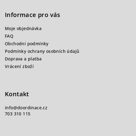
á
p
Informace pro vás
a
Moje objednávka
t
FAQ
í
Obchodní podmínky
Podmínky ochrany osobních údajů
Doprava a platba
Vrácení zboží
Kontakt
info
@
doordinace.cz
703 310 115