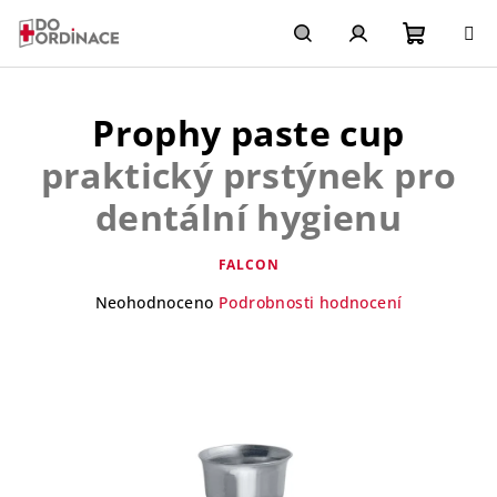
Přejít
na
obsah
Nákupn
Hledat
Přihlášení
Prophy paste cup
košík
praktický prstýnek pro
dentální hygienu
FALCON
Průměrné
Neohodnoceno
Podrobnosti hodnocení
hodnocení
produktu
je
0,0
z
5
hvězdiček.