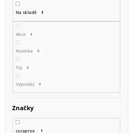
k
t
Na skladě
3
ů
Akce
0
Novinka
0
Tip
0
Výprodej
0
Značky
curaprox
1