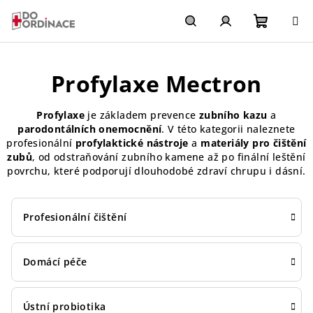
Přejít
na
obsah
Nákupn
Hledat
Přihlášení
Profylaxe Mectron
košík
Profylaxe
je základem prevence
zubního kazu
a
parodontálních onemocnění
. V této kategorii naleznete
profesionální
profylaktické nástroje
a
materiály pro čištění
zubů
, od odstraňování zubního kamene až po finální leštění
povrchu, které podporují dlouhodobé zdraví chrupu i dásní.
Profesionální čištění
Domácí péče
Ústní probiotika