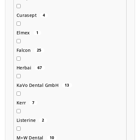
Curasept
4
Elmex
1
Falcon
25
Herbai
67
KaVo Dental GmbH
13
Kerr
7
Listerine
2
M+W Dental
10