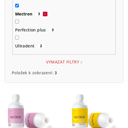
Mectron
3
Perfection plus
3
Ultradent
2
VYMAZAT FILTRY
Položek k zobrazení:
3
V
ý
p
i
s