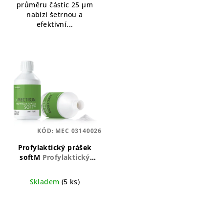
průměru částic 25 μm
nabízí šetrnou a
efektivní...
KÓD:
MEC 03140026
Profylaktický prášek
softM
Profylaktický
prášek s mátovou
příchutí pro šetrné čištění
Skladem
(5 ks)
zubů
Průměrné
hodnocení
produktu