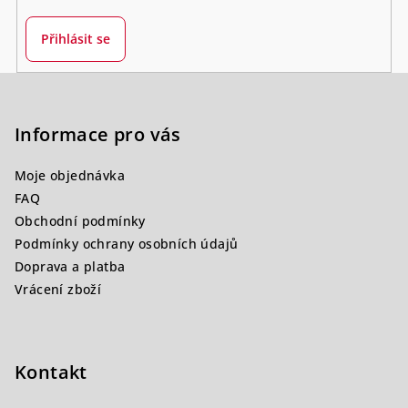
Přihlásit se
Z
á
p
Informace pro vás
a
Moje objednávka
t
FAQ
í
Obchodní podmínky
Podmínky ochrany osobních údajů
Doprava a platba
Vrácení zboží
Kontakt