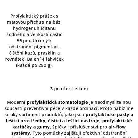
je
5,0
Profylaktický prášek s
z
mátovou příchutí na bázi
5
hydrogenuhličitanu
hvězdiček.
sodného a velikostí částic
55 μm. Určený k
odstranění pigmentací,
čištění kazů, prasklin a
rovnátek. Balení 4 lahviček
(každá po 250 g).
3
položek celkem
O
v
Moderní
profylaktická stomatologie
je neodmyslitelnou
l
součástí preventivní péče v každé ordinaci. Proto nabízíme
á
široký sortiment produktů, jako jsou
profylaktické pasty a
d
lešticí prostředky
,
čisticí a lešticí nástroje
,
profylaktické
a
kartáčky a gumy
, špičky i příslušenství pro
air-flow
systémy
. Tyto pomůcky zajišťují efektivní odstranění
c