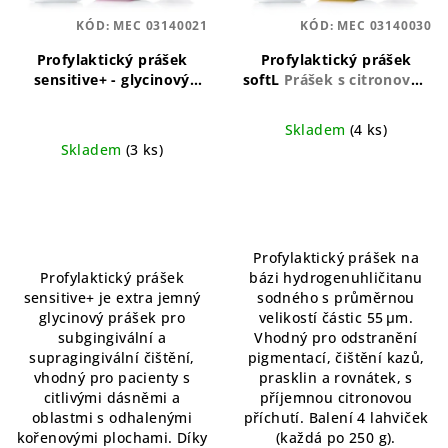
p
KÓD:
MEC 03140021
KÓD:
MEC 03140030
r
o
Profylaktický prášek
Profylaktický prášek
sensitive+ - glycinový
softL
Prášek s citronovou
d
prášek
Glycinový prášek
příchutí pro efektivní a
u
pro šetrnou profylaxi,
šetrné odstranění
Skladem
(4 ks)
sladká příchuť
pigmentací
k
Skladem
(3 ks)
Průměrné
t
Průměrné
hodnocení
ů
hodnocení
produktu
produktu
je
je
5,0
Profylaktický prášek na
5,0
z
Profylaktický prášek
bázi hydrogenuhličitanu
z
5
sensitive+ je extra jemný
sodného s průměrnou
5
hvězdiček.
glycinový prášek pro
velikostí částic 55 μm.
hvězdiček.
subgingivální a
Vhodný pro odstranění
supragingivální čištění,
pigmentací, čištění kazů,
vhodný pro pacienty s
prasklin a rovnátek, s
citlivými dásněmi a
příjemnou citronovou
oblastmi s odhalenými
příchutí. Balení 4 lahviček
kořenovými plochami. Díky
(každá po 250 g).