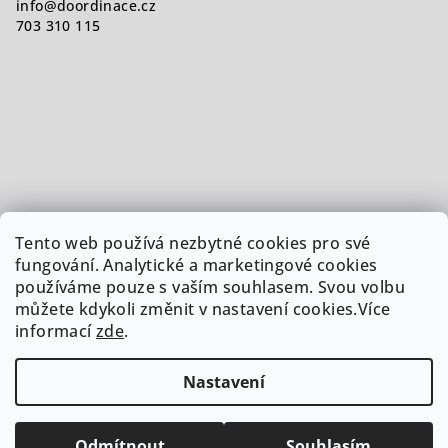
info
@
doordinace.cz
703 310 115
Tento web používá nezbytné cookies pro své
fungování. Analytické a marketingové cookies
používáme pouze s vaším souhlasem. Svou volbu
můžete kdykoli změnit v nastavení cookies.Více
informací
zde
.
Nastavení
Copyright 2026
Doordinace.cz
. Všechna práva vyhrazena.
Upravit nastavení cookies
Odmítnout
Souhlasím