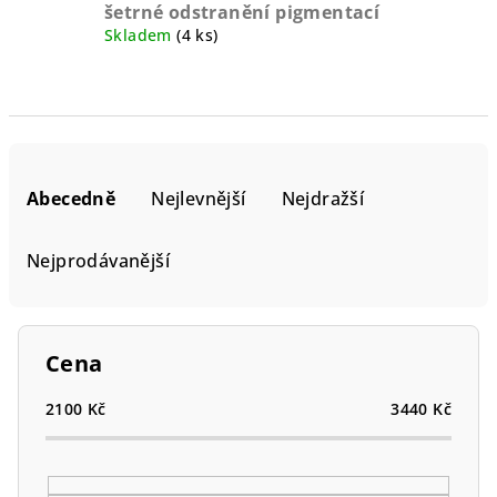
šetrné odstranění pigmentací
Skladem
(4 ks)
Ř
a
Abecedně
Nejlevnější
Nejdražší
z
e
Nejprodávanější
n
í
p
Cena
r
o
2100
Kč
3440
Kč
d
u