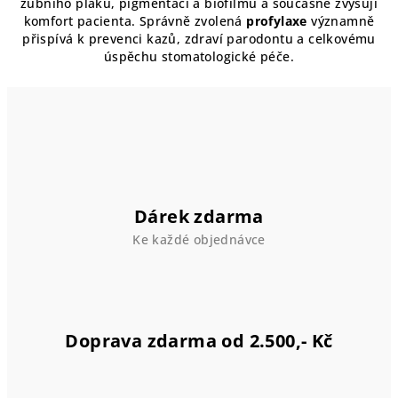
zubního plaku, pigmentací a biofilmu a současně zvyšují
í
komfort pacienta. Správně zvolená
profylaxe
významně
p
přispívá k prevenci kazů, zdraví parodontu a celkovému
r
úspěchu stomatologické péče.
v
k
y
v
ý
p
i
s
Dárek zdarma
u
Ke každé objednávce
Doprava zdarma od 2.500,- Kč