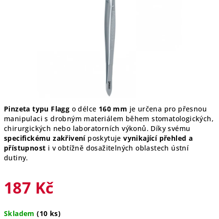
hvězdiček.
Pinzeta typu Flagg
o délce
160 mm
je určena pro přesnou
manipulaci s drobným materiálem během stomatologických,
chirurgických nebo laboratorních výkonů. Díky svému
specifickému zakřivení
poskytuje
vynikající přehled a
přístupnost
i v obtížně dosažitelných oblastech ústní
dutiny.
187 Kč
Měrná
Skladem
(10 ks)
cena: