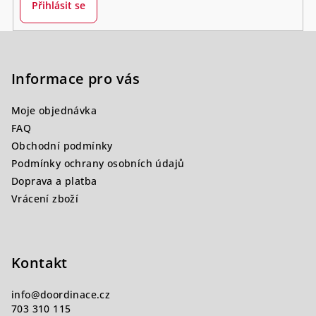
Přihlásit se
Z
á
p
Informace pro vás
a
Moje objednávka
t
FAQ
í
Obchodní podmínky
Podmínky ochrany osobních údajů
Doprava a platba
Vrácení zboží
Kontakt
info
@
doordinace.cz
703 310 115