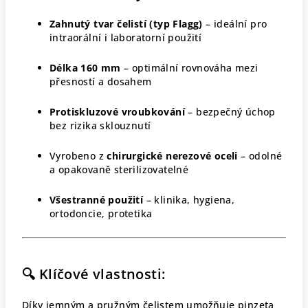
Zahnutý tvar čelistí (typ Flagg)
– ideální pro
intraorální i laboratorní použití
Délka 160 mm
– optimální rovnováha mezi
přesností a dosahem
Protiskluzové vroubkování
– bezpečný úchop
bez rizika sklouznutí
Vyrobeno z
chirurgické nerezové oceli
– odolné
a opakovaně sterilizovatelné
Všestranné použití
– klinika, hygiena,
ortodoncie, protetika
🔍 Klíčové vlastnosti:
Díky jemným a pružným čelistem umožňuje pinzeta