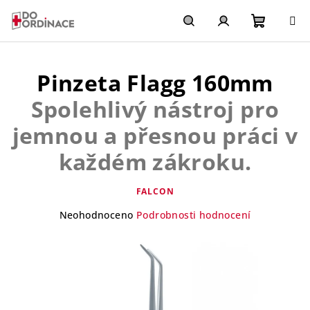
Přejít
na
obsah
Nákupn
Hledat
Přihlášení
Pinzeta Flagg 160mm
košík
Spolehlivý nástroj pro
jemnou a přesnou práci v
každém zákroku.
FALCON
Průměrné
Neohodnoceno
Podrobnosti hodnocení
hodnocení
produktu
je
0,0
z
5