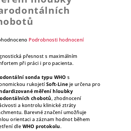
arodontálních
hobotů
ůměrné
ohodnoceno
Podrobnosti hodnocení
nocení
duktu
gnostická přesnost s maximálním
fortem při práci i pro pacienta.
odontální sonda typu WHO
s
onomickou rukojetí
Soft-Line
je určena pro
zdiček.
ndardizované měření hloubky
odontálních chobotů
, zhodnocení
ácivosti a kontrolu klinické ztráty
achmentu. Barevné značení umožňuje
hlou orientaci a záznam hodnot během
etření dle
WHO protokolu
.