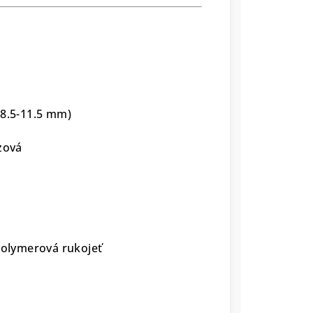
-8.5-11.5 mm)
zová
 polymerová rukojeť