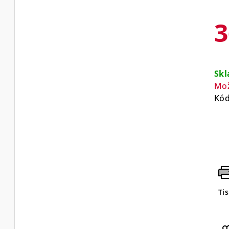
3
Mě
cen
Sk
Mož
Kód
Ti