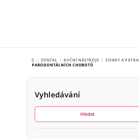
Přejít
na
obsah
/
DENTAL
/
RUČNÍ NÁSTROJE
/
SONDY A PÁTRA
DOMŮ
PARODONTÁLNÍCH CHOBOTŮ
P
o
Vyhledávání
s
Hledat
t
r
Přeskočit