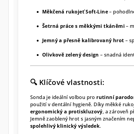
Měkčená rukojeť Soft-Line
– pohodlné
Šetrná práce s měkkými tkáněmi
– m
Jemný a přesně kalibrovaný hrot
– sp
Olivkově zelený design
– snadná ident
🔍 Klíčové vlastnosti:
Sonda je ideální volbou pro
rutinní parodo
použití v dentální hygieně. Díky měkké rukoj
ergonomický a protiskluzový
, a zároveň p
Jemně zaoblený hrot s jasným značením nep
spolehlivý klinický výsledek
.