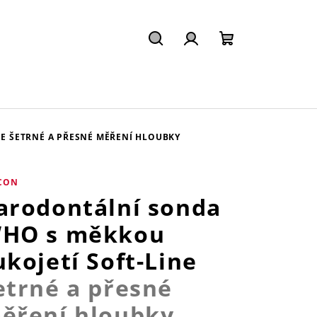
Hledat
Přihlášení
Nákupní
košík
NE
ŠETRNÉ A PŘESNÉ MĚŘENÍ HLOUBKY
CON
arodontální sonda
HO s měkkou
ukojetí Soft-Line
etrné a přesné
ěření hloubky