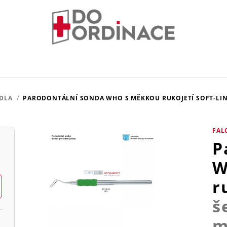
DLA
/
PARODONTÁLNÍ SONDA WHO S MĚKKOU RUKOJETÍ SOFT-LI
FAL
P
W
r
š
m