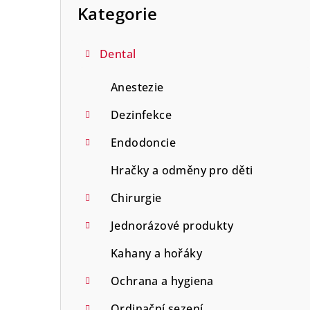
a
kategorie
Kategorie
n
n
Dental
í
Anestezie
p
Dezinfekce
a
Endodoncie
n
Hračky a odměny pro děti
e
Chirurgie
l
Jednorázové produkty
Kahany a hořáky
Ochrana a hygiena
Ordinační sezení