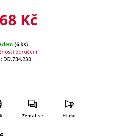
68 Kč
rná
a:
ladem
(6 ks)
nosti doručení
:
DD.734.230
sk
Zeptat se
Hlídat