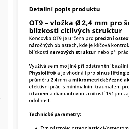
Detailní popis produktu
OT9 – vložka Ø 2,4 mm pro š
blízkosti citlivých struktur
Koncovka OT9 je určena pro
precizní oste
náročných oblastech, kde je klíčová kontrol
blízkosti
nervových struktur
nebo při práci
Využívá se mimo jiné při odstranění bazáln
Physiolift®
a je vhodná i pro
sinus lifting
průměru 2,4 mm a
mikrometrické řezné ak
efektivní práci s minimálním traumatem pro
titanem
a diamantovou zrnitostí 151 µm zaj
odolnost.
Technické parametry:
Typ nástroje: osteoplastická/osteotom