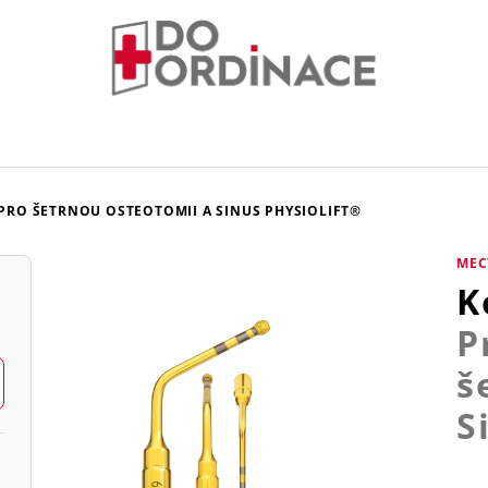
 PRO ŠETRNOU OSTEOTOMII A SINUS PHYSIOLIFT®
MEC
K
P
š
S