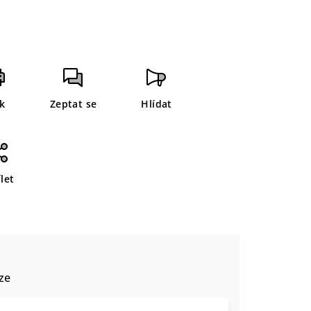
sk
Zeptat se
Hlídat
let
ze