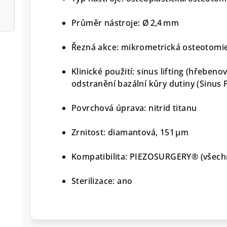
Průměr nástroje: Ø 2,4 mm
Řezná akce: mikrometrická osteotomie
Klinické použití: sinus lifting (hřebenov
odstranění bazální kůry dutiny (Sinus P
Povrchová úprava: nitrid titanu
Zrnitost: diamantová, 151 µm
Kompatibilita: PIEZOSURGERY® (všech
Sterilizace: ano