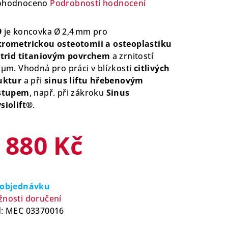
ůměrné
ohodnoceno
Podrobnosti hodnocení
nocení
duktu
9
je koncovka Ø 2,4 mm pro
rometrickou osteotomii a osteoplastiku
itrid titaniovým povrchem
a zrnitostí
 µm. Vhodná pro práci v blízkosti
citlivých
uktur
a při
sinus liftu hřebenovým
zdiček.
stupem
, např. při zákroku
Sinus
siolift®
.
 880 Kč
rná
a:
 objednávku
nosti doručení
:
MEC 03370016