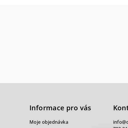
Z
á
Informace pro vás
Kon
p
a
Moje objednávka
info
@