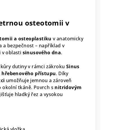
etrnou osteotomii v
otomii a osteoplastiku
v anatomicky
a a bezpečnost – například v
 v oblasti
sinusového dna
.
í kůry dutiny v rámci zákroku
Sinus
 z hřebenového přístupu
. Díky
ci
umožňuje jemnou a zároveň
 okolní tkáně. Povrch s
nitridovým
išťuje hladký řez a vysokou
ická vložka