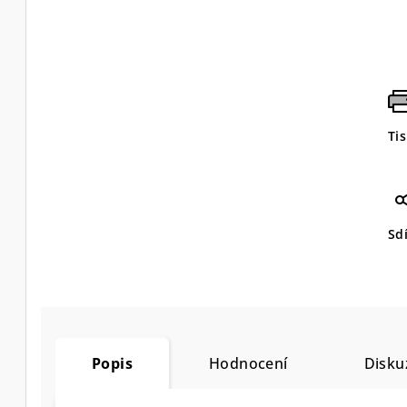
Ti
Sdí
Popis
Hodnocení
Disku