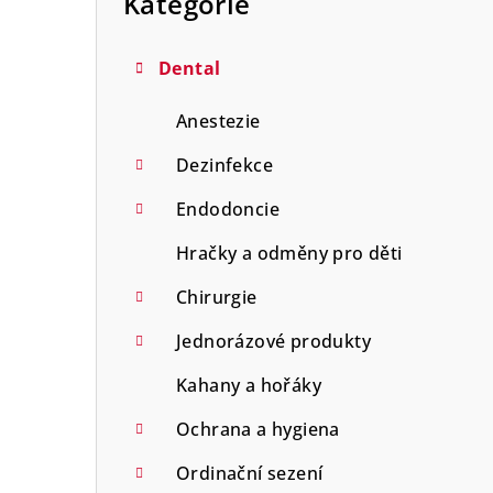
Kategorie
n
n
Dental
í
Anestezie
p
Dezinfekce
a
Endodoncie
n
Hračky a odměny pro děti
e
Chirurgie
l
Jednorázové produkty
Kahany a hořáky
Ochrana a hygiena
Ordinační sezení