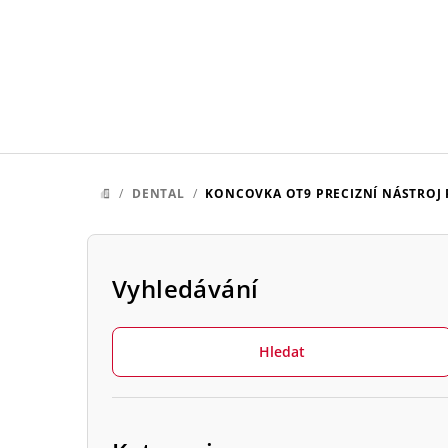
Přejít
na
obsah
/
DENTAL
/
KONCOVKA OT9
PRECIZNÍ NÁSTROJ
DOMŮ
P
o
Vyhledávání
s
Hledat
t
r
Přeskočit
a
kategorie