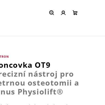
Hledat
Přihlášení
Nákupní
košík
TRON
oncovka OT9
recizní nástroj pro
etrnou osteotomii a
inus Physiolift®