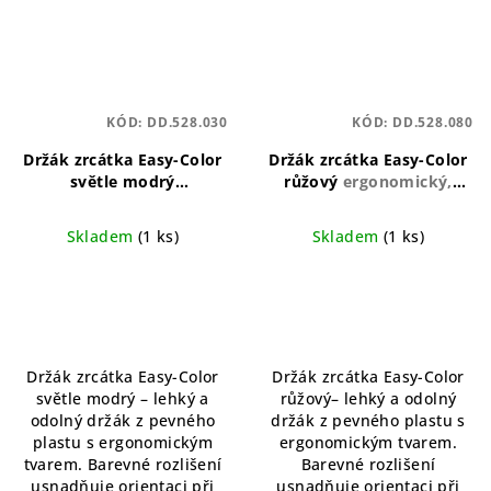
KÓD:
DD.528.030
KÓD:
DD.528.080
Držák zrcátka Easy-Color
Držák zrcátka Easy-Color
světle modrý
růžový
ergonomický,
ergonomický, lehký,
lehký, barevně rozlišený
barevně rozlišený
Skladem
(1 ks)
Skladem
(1 ks)
Průměrné
Průměrné
hodnocení
hodnocení
produktu
produktu
je
je
5,0
5,0
Držák zrcátka Easy-Color
Držák zrcátka Easy-Color
z
z
světle modrý – lehký a
růžový– lehký a odolný
5
5
odolný držák z pevného
držák z pevného plastu s
hvězdiček.
hvězdiček.
plastu s ergonomickým
ergonomickým tvarem.
tvarem. Barevné rozlišení
Barevné rozlišení
usnadňuje orientaci při
usnadňuje orientaci při