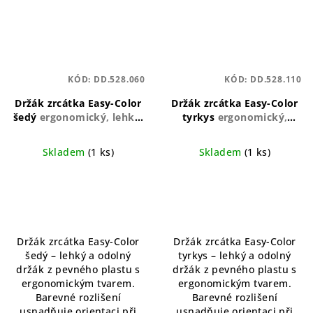
KÓD:
DD.528.060
KÓD:
DD.528.110
Držák zrcátka Easy-Color
Držák zrcátka Easy-Color
šedý
ergonomický, lehký,
tyrkys
ergonomický,
barevně rozlišený
lehký, barevně rozlišený
Skladem
(1 ks)
Skladem
(1 ks)
Průměrné
Průměrné
hodnocení
hodnocení
produktu
produktu
je
je
5,0
5,0
Držák zrcátka Easy-Color
Držák zrcátka Easy-Color
z
z
šedý – lehký a odolný
tyrkys – lehký a odolný
5
5
držák z pevného plastu s
držák z pevného plastu s
hvězdiček.
hvězdiček.
ergonomickým tvarem.
ergonomickým tvarem.
Barevné rozlišení
Barevné rozlišení
usnadňuje orientaci při
usnadňuje orientaci při