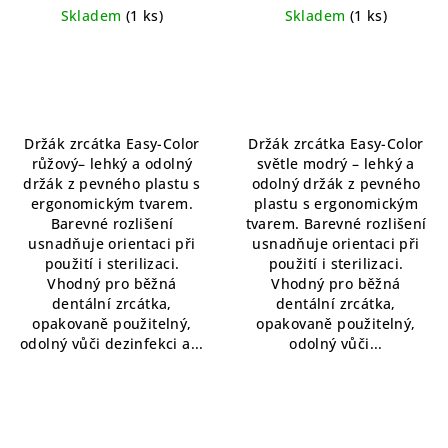
barevně rozlišený
Skladem
(1 ks)
Skladem
(1 ks)
Průměrné
Průměrné
hodnocení
hodnocení
produktu
produktu
je
je
5,0
5,0
Držák zrcátka Easy-Color
Držák zrcátka Easy-Color
z
z
růžový– lehký a odolný
světle modrý – lehký a
5
5
držák z pevného plastu s
odolný držák z pevného
hvězdiček.
hvězdiček.
ergonomickým tvarem.
plastu s ergonomickým
Barevné rozlišení
tvarem. Barevné rozlišení
usnadňuje orientaci při
usnadňuje orientaci při
použití i sterilizaci.
použití i sterilizaci.
Vhodný pro běžná
Vhodný pro běžná
dentální zrcátka,
dentální zrcátka,
opakovaně použitelný,
opakovaně použitelný,
odolný vůči dezinfekci a...
odolný vůči...