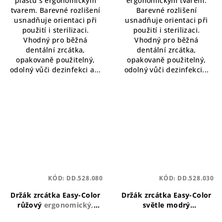
plastu s ergonomickým
ergonomickým tvarem.
tvarem. Barevné rozlišení
Barevné rozlišení
usnadňuje orientaci při
usnadňuje orientaci při
použití i sterilizaci.
použití i sterilizaci.
Vhodný pro běžná
Vhodný pro běžná
dentální zrcátka,
dentální zrcátka,
opakovaně použitelný,
opakovaně použitelný,
odolný vůči dezinfekci a...
odolný vůči dezinfekci...
KÓD:
DD.528.080
KÓD:
DD.528.030
Držák zrcátka Easy-Color
Držák zrcátka Easy-Color
růžový
ergonomický,
světle modrý
lehký, barevně rozlišený
ergonomický, lehký,