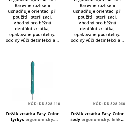
Barevné rozlišení
Barevné rozlišení
usnadňuje orientaci při
usnadňuje orientaci při
použití i sterilizaci.
použití i sterilizaci.
Vhodný pro běžná
Vhodný pro běžná
dentální zrcátka,
dentální zrcátka,
opakovaně použitelný,
opakovaně použitelný,
odolný vůči dezinfekci a...
odolný vůči dezinfekci a...
KÓD:
DD.528.110
KÓD:
DD.528.060
Držák zrcátka Easy-Color
Držák zrcátka Easy-Color
tyrkys
ergonomický,
šedý
ergonomický, lehký,
lehký, barevně rozlišený
barevně rozlišený