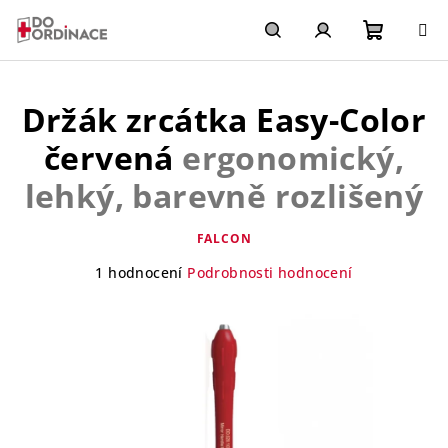
Přejít
na
obsah
Nákupn
Hledat
Přihlášení
Držák zrcátka Easy-Color
košík
červená
ergonomický,
lehký, barevně rozlišený
FALCON
Průměrné
1 hodnocení
Podrobnosti hodnocení
hodnocení
produktu
je
5,0
z
5
hvězdiček.