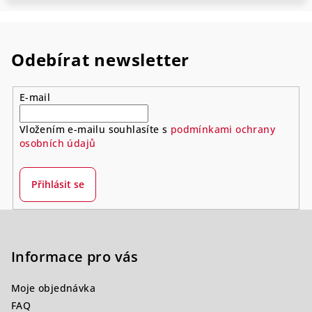
Odebírat newsletter
E-mail
Vložením e-mailu souhlasíte s
podmínkami ochrany
osobních údajů
Přihlásit se
Z
á
p
Informace pro vás
a
Moje objednávka
t
FAQ