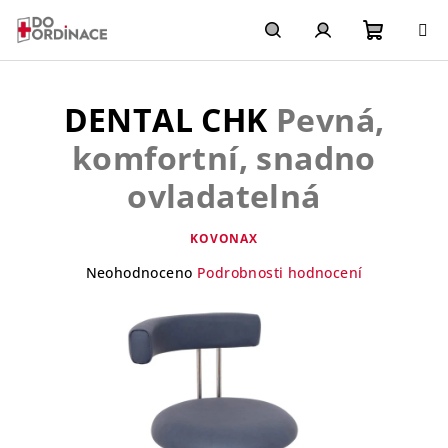
Přejít
na
obsah
Nákupn
Hledat
Přihlášení
DENTAL CHK
Pevná,
košík
komfortní, snadno
ovladatelná
KOVONAX
Průměrné
Neohodnoceno
Podrobnosti hodnocení
hodnocení
produktu
je
0,0
z
5
hvězdiček.