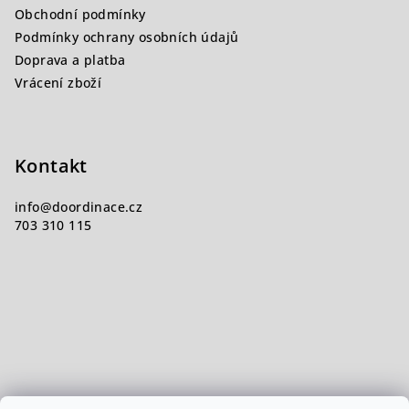
í
Obchodní podmínky
Podmínky ochrany osobních údajů
Doprava a platba
Vrácení zboží
Kontakt
info
@
doordinace.cz
703 310 115