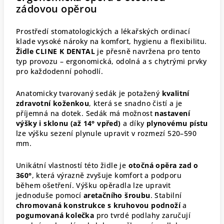
zádovou opěrou
Prostředí stomatologických a lékařských ordinací
klade vysoké nároky na komfort, hygienu a flexibilitu.
Židle CLINE K DENTAL
je přesně navržena pro tento
typ provozu – ergonomická, odolná a s chytrými prvky
pro každodenní pohodlí.
Anatomicky tvarovaný sedák je potažený
kvalitní
zdravotní koženkou
, která se snadno čistí a je
příjemná na dotek. Sedák má možnost
nastavení
výšky i sklonu (až 14° vpřed)
a díky
plynovému pístu
lze výšku sezení plynule upravit v rozmezí 520–590
mm.
Unikátní vlastností této židle je
otočná opěra zad o
360°
, která výrazně zvyšuje komfort a podporu
během ošetření. Výšku opěradla lze upravit
jednoduše pomocí
aretačního šroubu
. Stabilní
chromovaná konstrukce s kruhovou podnoží
a
pogumovaná kolečka
pro tvrdé podlahy zaručují