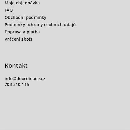
Moje objednávka
t
FAQ
í
Obchodní podmínky
Podmínky ochrany osobních údajů
Doprava a platba
Vrácení zboží
Kontakt
info
@
doordinace.cz
703 310 115