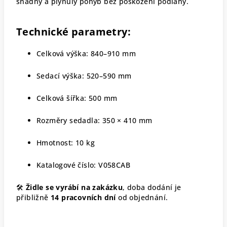
snadný a plynulý pohyb bez poškození podlahy.
Technické parametry:
Celková výška: 840–910 mm
Sedací výška: 520–590 mm
Celková šířka: 500 mm
Rozměry sedadla: 350 × 410 mm
Hmotnost: 10 kg
Katalogové číslo: V058CAB
🛠
Židle se vyrábí na zakázku
, doba dodání je
přibližně
14 pracovních dní
od objednání.