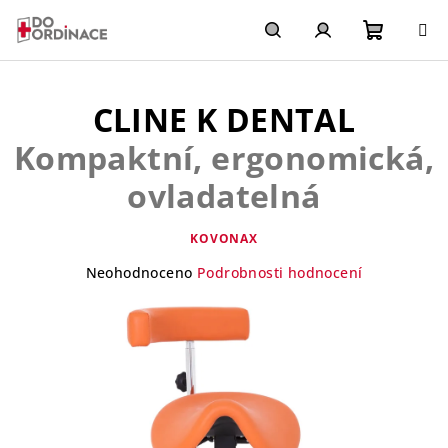
Přejít
na
obsah
Nákupn
Hledat
Přihlášení
CLINE K DENTAL
košík
Kompaktní, ergonomická,
ovladatelná
KOVONAX
Průměrné
Neohodnoceno
Podrobnosti hodnocení
hodnocení
produktu
je
0,0
z
5
hvězdiček.