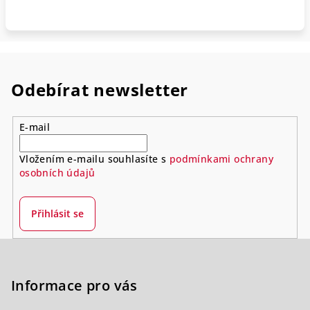
Odebírat newsletter
E-mail
Vložením e-mailu souhlasíte s
podmínkami ochrany
osobních údajů
Přihlásit se
Z
á
p
Informace pro vás
a