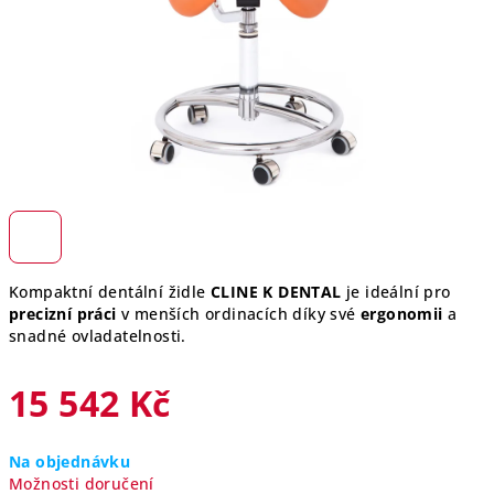
Kompaktní dentální židle
CLINE K DENTAL
je ideální pro
precizní práci
v menších ordinacích díky své
ergonomii
a
snadné ovladatelnosti.
15 542 Kč
Měrná
Na objednávku
cena:
Možnosti doručení