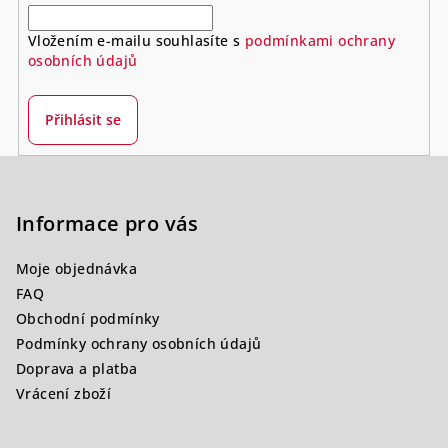
Vložením e-mailu souhlasíte s
podmínkami ochrany
osobních údajů
Přihlásit se
Z
á
p
Informace pro vás
a
Moje objednávka
t
FAQ
í
Obchodní podmínky
Podmínky ochrany osobních údajů
Doprava a platba
Vrácení zboží