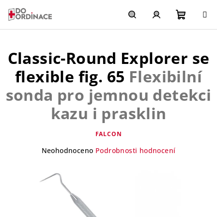
Přejít
na
obsah
Nákupn
Hledat
Přihlášení
Classic-Round Explorer se
košík
flexible fig. 65
Flexibilní
sonda pro jemnou detekci
kazu i prasklin
FALCON
Průměrné
Neohodnoceno
Podrobnosti hodnocení
hodnocení
produktu
je
0,0
z
5