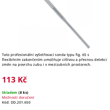
hvězdiček.
Tato profesionální vyšetřovací sonda typu fig. 65 s
flexibilním zakončením umožňuje citlivou a přesnou detekci
změn na povrchu zubu i v mezizubních prostorech.
113 Kč
Měrná
Skladem
(8 ks)
cena:
Možnosti doručení
Kód:
DD.201.650