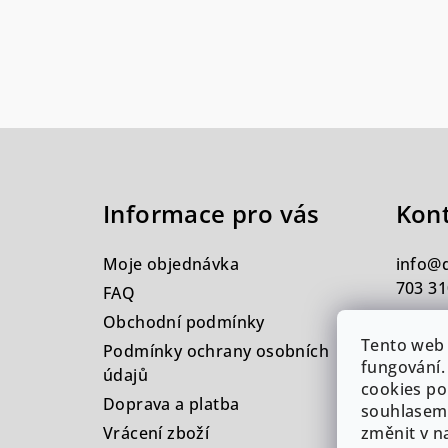
Z
á
Informace pro vás
Kon
p
a
Moje objednávka
info
@
t
703 31
FAQ
Obchodní podmínky
í
Tento web 
Podmínky ochrany osobních
fungování.
údajů
cookies po
Doprava a platba
souhlasem.
Vrácení zboží
změnit v n