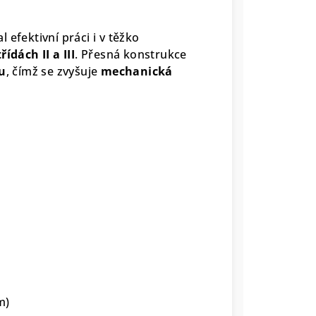
 efektivní práci i v těžko
řídách II a III
. Přesná konstrukce
u
, čímž se zvyšuje
mechanická
m)