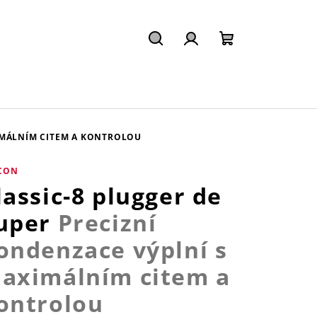
Hledat
Přihlášení
Nákupní
košík
IMÁLNÍM CITEM A KONTROLOU
CON
lassic-8 plugger de
uper
Precizní
ondenzace výplní s
aximálním citem a
ontrolou