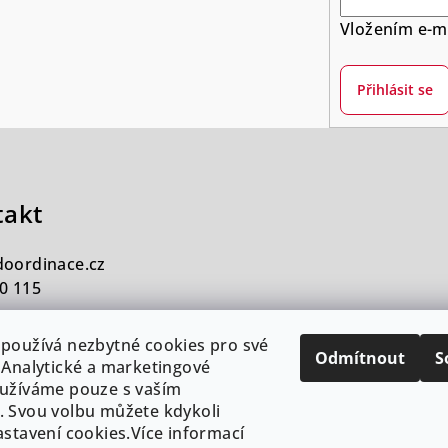
Vložením e-ma
Přihlásit se
takt
doordinace.cz
0 115
používá nezbytné cookies pro své
Odmítnout
S
 Analytické a marketingové
užíváme pouze s vaším
 Svou volbu můžete kdykoli
astavení cookies.Více informací