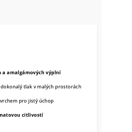
h a amalgámových výplní
okonalý tlak v malých prostorách
vrchem pro jistý úchop
atovou citlivostí