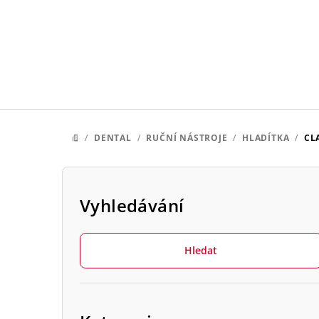
Přejít
na
obsah
/
DENTAL
/
RUČNÍ NÁSTROJE
/
HLADÍTKA
/
CL
DOMŮ
P
o
Vyhledávání
s
Hledat
t
r
Přeskočit
a
kategorie