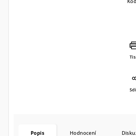
Kód
Ti
Sdí
Popis
Hodnocení
Disku