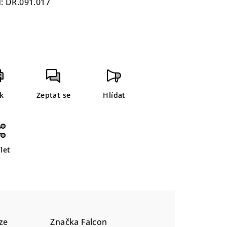
:
DR.091.017
sk
Zeptat se
Hlídat
let
ze
Značka
Falcon