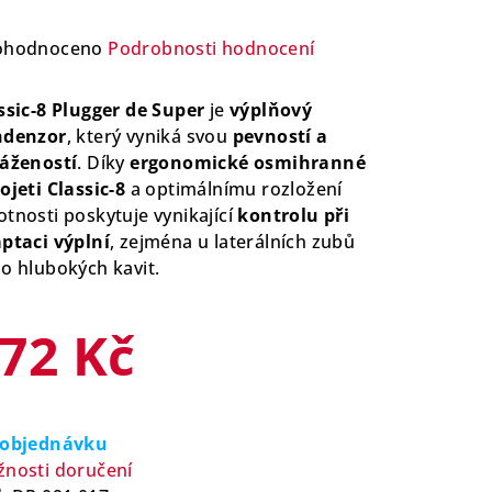
ůměrné
ohodnoceno
Podrobnosti hodnocení
nocení
duktu
ssic-8 Plugger de Super
je
výplňový
ndenzor
, který vyniká svou
pevností a
ážeností
. Díky
ergonomické osmihranné
ojeti Classic-8
a optimálnímu rozložení
tnosti poskytuje vynikající
kontrolu při
zdiček.
ptaci výplní
, zejména u laterálních zubů
o hlubokých kavit.
72 Kč
rná
a:
 objednávku
nosti doručení