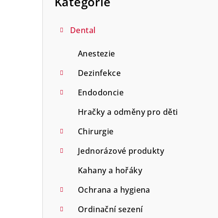
Kategorie
n
n
Dental
í
Anestezie
p
Dezinfekce
a
Endodoncie
n
Hračky a odměny pro děti
e
Chirurgie
l
Jednorázové produkty
Kahany a hořáky
Ochrana a hygiena
Ordinační sezení