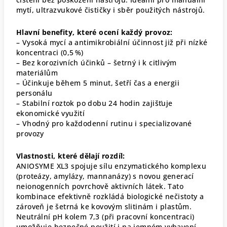
mytí, ultrazvukové čističky i sběr použitých nástrojů.
Hlavní benefity, které ocení každý provoz:
– Vysoká mycí a antimikrobiální účinnost již při nízké
koncentraci (0,5 %)
– Bez korozivních účinků – šetrný i k citlivým
materiálům
– Účinkuje během 5 minut, šetří čas a energii
personálu
– Stabilní roztok po dobu 24 hodin zajišťuje
ekonomické využití
– Vhodný pro každodenní rutinu i specializované
provozy
Vlastnosti, které dělají rozdíl:
ANIOSYME XL3 spojuje sílu enzymatického komplexu
(proteázy, amylázy, mannanázy) s novou generací
neionogenních povrchově aktivních látek. Tato
kombinace efektivně rozkládá biologické nečistoty a
zároveň je šetrná ke kovovým slitinám i plastům.
Neutrální pH kolem 7,3 (při pracovní koncentraci)
umožňuje bezpečné použití i na jemném vybavení.