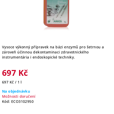
Vysoce výkonný přípravek na bázi enzymů pro šetrnou a
zároveň účinnou dekontaminaci zdravotnického
instrumentária i endoskopické techniky.
697 Kč
Měrná
697 Kč / 1 l
cena:
Na objednávku
Možnosti doručení
Kód:
ECO3102950