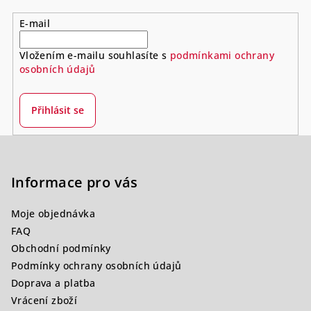
E-mail
Vložením e-mailu souhlasíte s
podmínkami ochrany
osobních údajů
Přihlásit se
Z
á
p
Informace pro vás
a
Moje objednávka
t
FAQ
í
Obchodní podmínky
Podmínky ochrany osobních údajů
Doprava a platba
Vrácení zboží