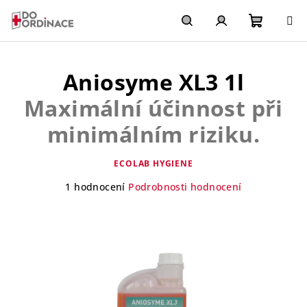
Přejít
na
obsah
Nákupn
Hledat
Přihlášení
Aniosyme XL3 1l
košík
Maximální účinnost při
minimálním riziku.
ECOLAB HYGIENE
Průměrné
1 hodnocení
Podrobnosti hodnocení
hodnocení
produktu
je
5,0
z
5
hvězdiček.