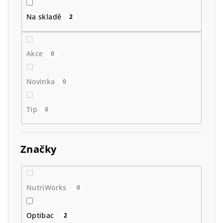
k
t
Na skladě
2
ů
Akce
0
Novinka
0
Tip
0
Značky
NutriWorks
0
Optibac
2