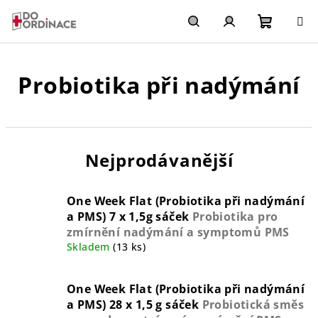
Přejít
na
obsah
Nákupn
Hledat
Přihlášení
Probiotika při nadýmání
košík
Nejprodávanější
One Week Flat (Probiotika při nadýmání
a PMS) 7 x 1,5g sáček
Probiotika pro
zmírnění nadýmání a symptomů PMS
Skladem
(13 ks)
One Week Flat (Probiotika při nadýmání
a PMS) 28 x 1,5 g sáček
Probiotická směs