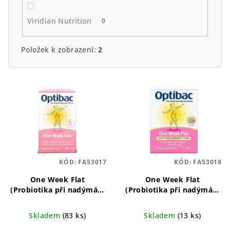
Viridian Nutrition
0
Položek k zobrazení:
2
V
ý
p
i
s
p
KÓD:
FA53017
KÓD:
FA53018
r
o
One Week Flat
One Week Flat
(Probiotika při nadýmání
(Probiotika při nadýmání
d
a PMS) 28 x 1,5 g sáček
a PMS) 7 x 1,5g sáček
u
Probiotická směs pro
Probiotika pro zmírnění
Skladem
(83 ks)
Skladem
(13 ks)
podporu trávení a
nadýmání a symptomů
k