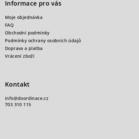
p
Informace pro vás
a
Moje objednávka
t
FAQ
í
Obchodní podmínky
Podmínky ochrany osobních údajů
Doprava a platba
Vrácení zboží
Kontakt
info
@
doordinace.cz
703 310 115