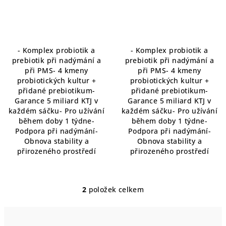
zmírnění PMS
PMS
t
ů
- Komplex probiotik a
- Komplex probiotik a
prebiotik při nadýmání a
prebiotik při nadýmání a
při PMS- 4 kmeny
při PMS- 4 kmeny
probiotických kultur +
probiotických kultur +
přidané prebiotikum-
přidané prebiotikum-
Garance 5 miliard KTJ v
Garance 5 miliard KTJ v
každém sáčku- Pro užívání
každém sáčku- Pro užívání
během doby 1 týdne-
během doby 1 týdne-
Podpora při nadýmání-
Podpora při nadýmání-
Obnova stability a
Obnova stability a
přirozeného prostředí
přirozeného prostředí
2
položek celkem
O
v
l