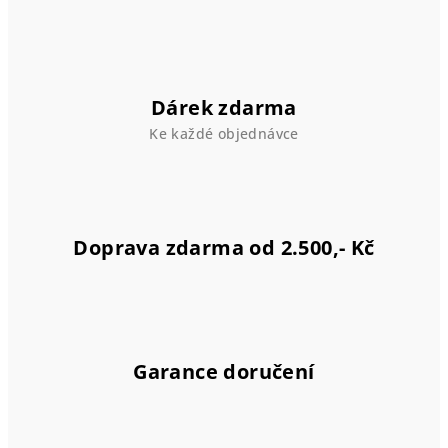
á
d
a
c
í
Dárek zdarma
p
Ke každé objednávce
r
v
k
y
v
Doprava zdarma od 2.500,- Kč
ý
p
i
s
u
Garance doručení