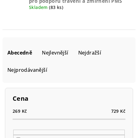
pro podporu trávení a zmírnění PMS
Skladem
(83 ks)
Ř
a
Abecedně
Nejlevnější
Nejdražší
z
e
Nejprodávanější
n
í
p
Cena
r
o
269
Kč
729
Kč
d
u