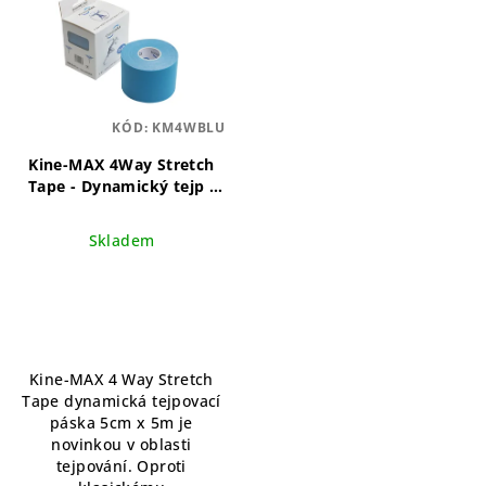
p
i
s
p
KÓD:
KM4WBLU
r
o
Kine-MAX 4Way Stretch
Tape - Dynamický tejp -
d
Modrý
Dynamický tejp
u
pro podporu pohybu a
Skladem
svalové aktivity
k
t
ů
Kine-MAX 4 Way Stretch
Tape dynamická tejpovací
páska 5cm x 5m je
novinkou v oblasti
tejpování. Oproti