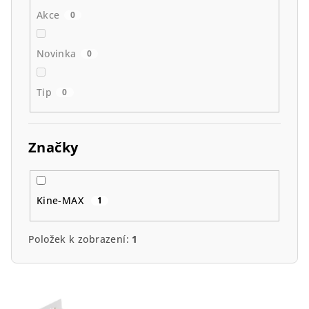
Akce
0
Novinka
0
Tip
0
Značky
Kine-MAX
1
Položek k zobrazení:
1
V
ý