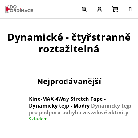
Přejít
na
obsah
Nákupn
Hledat
Přihlášení
Dynamické - čtyřstranně
košík
roztažitelná
Nejprodávanější
Kine-MAX 4Way Stretch Tape -
Dynamický tejp - Modrý
Dynamický tejp
pro podporu pohybu a svalové aktivity
Skladem