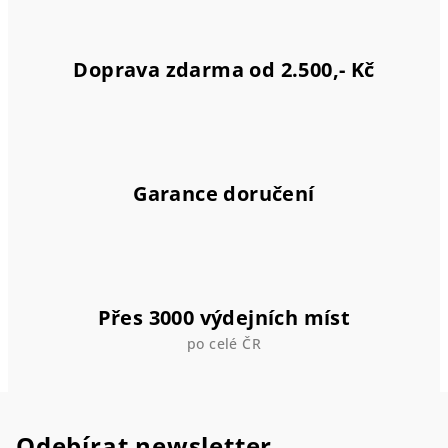
k
y
v
Doprava zdarma od 2.500,- Kč
ý
p
i
s
u
Garance doručení
Přes 3000 výdejních míst
po celé ČR
Odebírat newsletter