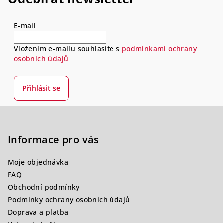
E-mail
Vložením e-mailu souhlasíte s
podmínkami ochrany
osobních údajů
Přihlásit se
Z
á
p
Informace pro vás
a
Moje objednávka
t
FAQ
í
Obchodní podmínky
Podmínky ochrany osobních údajů
Doprava a platba