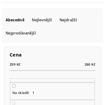
Ř
a
Abecedně
Nejlevnější
Nejdražší
z
e
Nejprodávanější
n
í
p
Cena
r
o
259
Kč
260
Kč
d
u
k
t
Na skladě
1
ů