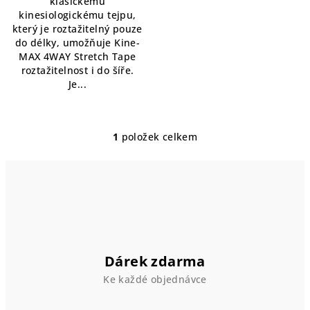
klasickému
kinesiologickému tejpu,
který je roztažitelný pouze
do délky, umožňuje Kine-
MAX 4WAY Stretch Tape
roztažitelnost i do šíře.
Je...
1
položek celkem
O
v
l
á
d
a
c
í
Dárek zdarma
p
Ke každé objednávce
r
v