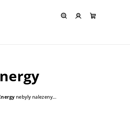
Hledat
Přihlášení
Nákupní
košík
nergy
Energy
nebyly nalezeny...