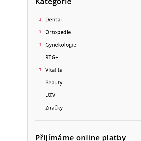
Kategorie
n
n
Dental
í
Ortopedie
p
Gynekologie
a
RTG+
n
Vitalita
e
Beauty
l
UZV
Značky
Přijímáme online platby