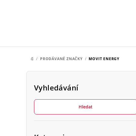
Přejít
na
obsah
/
PRODÁVANÉ ZNAČKY
/
MOVIT ENERGY
DOMŮ
P
o
Vyhledávání
s
Hledat
t
r
Přeskočit
a
kategorie