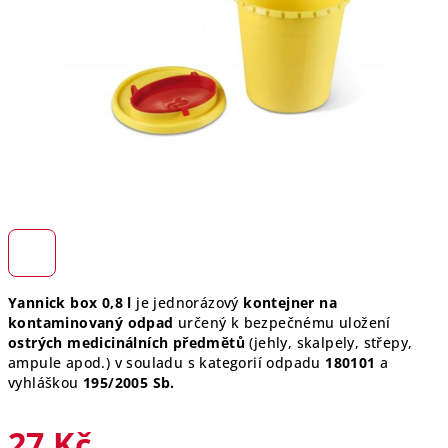
hvězdiček.
Yannick box 0,8 l
je jednorázový
kontejner na
kontaminovaný odpad
určený k bezpečnému uložení
ostrých medicinálních předmětů
(jehly, skalpely, střepy,
ampule apod.) v souladu s kategorií odpadu
180101
a
vyhláškou
195/2005 Sb.
27 Kč