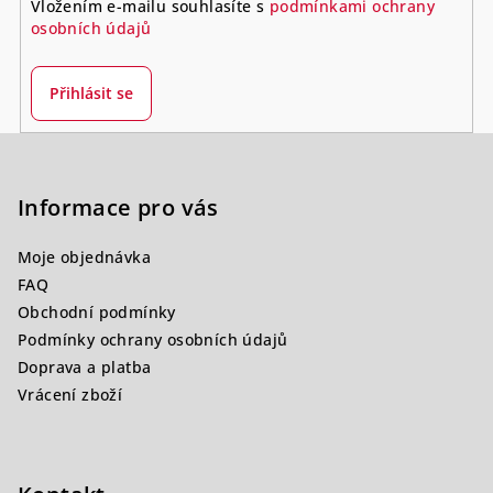
Vložením e-mailu souhlasíte s
podmínkami ochrany
osobních údajů
Přihlásit se
Z
á
p
Informace pro vás
a
Moje objednávka
t
FAQ
í
Obchodní podmínky
Podmínky ochrany osobních údajů
Doprava a platba
Vrácení zboží