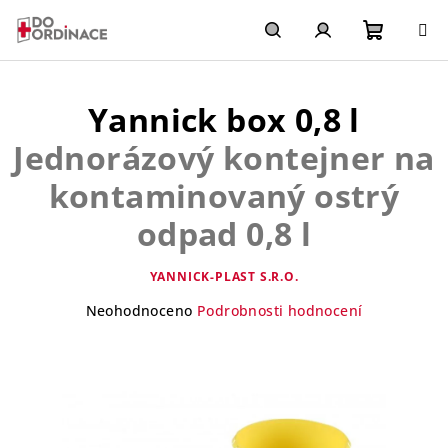
Přejít
na
obsah
Nákupn
Hledat
Přihlášení
Yannick box 0,8 l
košík
Jednorázový kontejner na
kontaminovaný ostrý
odpad 0,8 l
YANNICK-PLAST S.R.O.
Průměrné
Neohodnoceno
Podrobnosti hodnocení
hodnocení
produktu
je
0,0
z
5