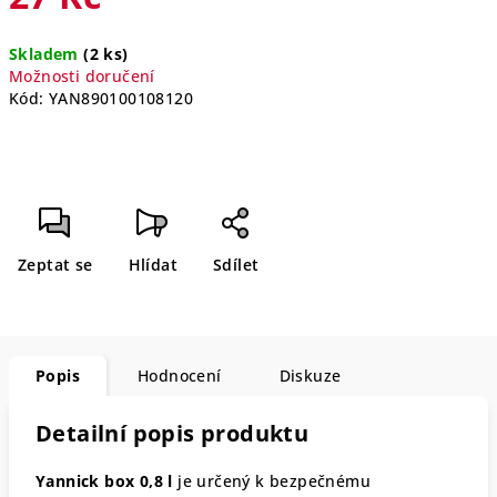
Měrná
Skladem
(2 ks)
cena:
Možnosti doručení
Kód:
YAN890100108120
Zeptat se
Hlídat
Sdílet
Popis
Hodnocení
Diskuze
Detailní popis produktu
Yannick box 0,8 l
je určený k bezpečnému